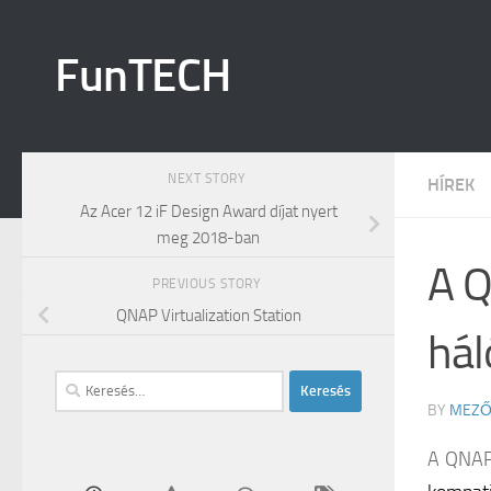
Skip to content
FunTECH
NEXT STORY
HÍREK
Az Acer 12 iF Design Award díjat nyert
meg 2018-ban
A Q
PREVIOUS STORY
QNAP Virtualization Station
hál
Keresés:
BY
MEZŐ
A QNA