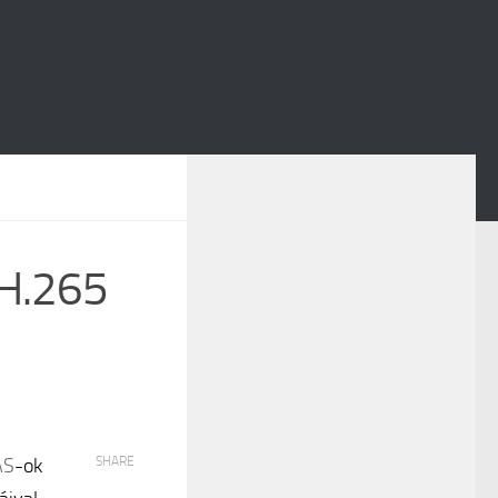
 H.265
AS
-ok
SHARE