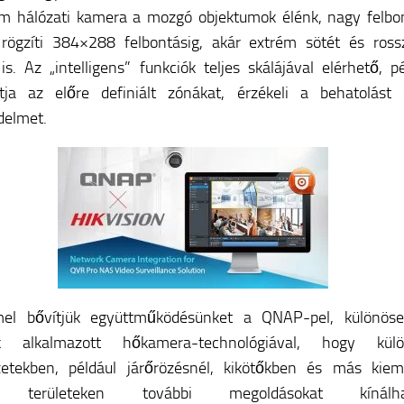
m hálózati kamera a mozgó objektumok élénk, nagy felbo
 rögzíti 384×288 felbontásig, akár extrém sötét és ross
is. Az „intelligens” funkciók teljes skálájával elérhető, p
ítja az előre definiált zónákat, érzékeli a behatolást
delmet.
el bővítjük együttműködésünket a QNAP-pel, különös
nk alkalmazott hőkamera-technológiával, hogy külö
zetekben, például járőrözésnél, kikötőkben és más kiem
s területeken további megoldásokat kínálha