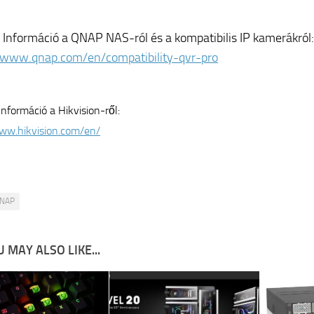
 Információ a QNAP NAS-ról és a kompatibilis IP kamerákról:
/www.qnap.com/en/compatibility-qvr-pro
Információ a Hikvision-ről:
ww.hikvision.com/en/
NAP
 MAY ALSO LIKE...