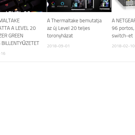
MALTAKE
A Thermaltake bemutatja
A NETGEAR
TTA A LEVEL 20
az új Level 20 teljes
96 portos,
ZER GREEN
toronyházat
switch-et
 BILLENTYŰZETET
2018-09-01
2018-02-10
-16