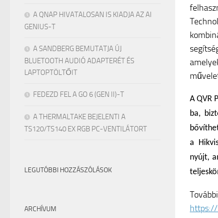
felhas
A QNAP HIVATALOSAN IS KIADJA AZ AI
Techno
GENIUS-T
kombin
segítsé
A SANDBERG BEMUTATJA ÚJ
BLUETOOTH AUDIÓ ADAPTERÉT ÉS
amelye
LAPTOPTÖLTŐIT
művelet
FEDEZD FEL A GO 6 (GEN II)-T
A QVR P
ba, biz
A THERMALTAKE BEJELENTI A
bővíthe
TS120/TS140 EX RGB PC-VENTILÁTORT
a Hikvi
nyújt, 
LEGUTÓBBI HOZZÁSZÓLÁSOK
teljesk
További
https:/
ARCHÍVUM