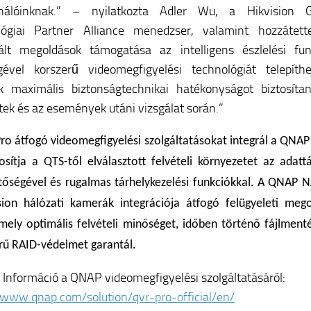
ználóinknak.” – nyilatkozta Adler Wu, a Hikvision G
lógiai Partner Alliance menedzser, valamint hozzátett
ált megoldások támogatása az intelligens észlelési fun
gével korszerű videomegfigyelési technológiát telepíthe
k maximális biztonságtechnikai hatékonyságot biztosíta
ek és az események utáni vizsgálat során.”
ro átfogó videomegfigyelési szolgáltatásokat integrál a QNA
tosítja a QTS-től elválasztott felvételi környezetet az adatt
tőségével és rugalmas tárhelykezelési funkciókkal. A QNAP N
sion hálózati kamerák integrációja átfogó felügyeleti mego
amely optimális felvételi minőséget, időben történő fájlment
örű RAID-védelmet garantál.
 Információ a QNAP videomegfigyelési szolgáltatásáról:
/www.qnap.com/solution/qvr-pro-official/en/