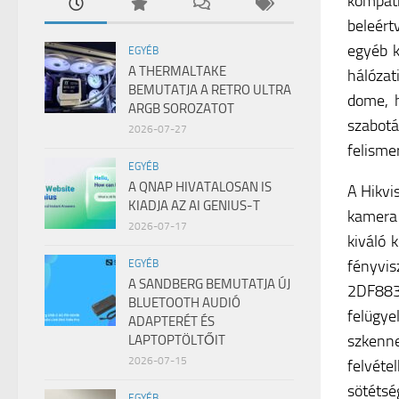
kompati
beleé
egyéb k
EGYÉB
A THERMALTAKE
hálózat
BEMUTATJA A RETRO ULTRA
dome, h
ARGB SOROZATOT
szabotá
2026-07-27
felisme
EGYÉB
A QNAP HIVATALOSAN IS
A Hikv
KIADJA AZ AI GENIUS-T
kamera 
2026-07-17
kiváló 
fényvi
EGYÉB
A SANDBERG BEMUTATJA ÚJ
2DF883
BLUETOOTH AUDIÓ
felügy
ADAPTERÉT ÉS
szkenne
LAPTOPTÖLTŐIT
2026-07-15
felvéte
sötétsé
EGYÉB