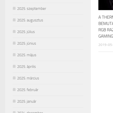
2025. szeptember
A THER
2025. augusztus
BEMUTA
RGB RA
2025. július
GAMING
2025. június
2019-05
2025. május
2025. április
2025. március
2025. február
2025. január
2024. december