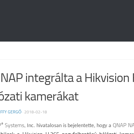
NAP integrálta a Hikvision
ózati kamerákat
FFY GERGŐ
·
2018-02-18
P
®
Systems
QNAP N
, Inc. hivatalosan is bejelentette, hogy a