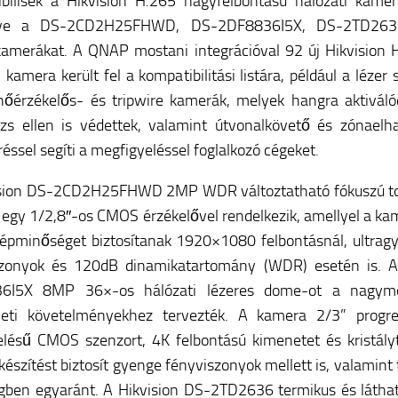
bilisek a Hikvision H.265 nagyfelbontású hálózati kamerá
rtve a DS-2CD2H25FHWD, DS-2DF8836I5X, DS-2TD263
amerákat. A QNAP mostani integrációval 92 új Hikvision 
i kamera került fel a kompatibilitási listára, például a lézer
őérzékelős- és tripwire kamerák, melyek hangra aktiváló
zs ellen is védettek, valamint útvonalkövető és zónaelh
réssel segíti a megfigyeléssel foglalkozó cégeket.
ision DS-2CD2H25FHWD 2MP WDR változtatható fókuszú t
egy 1/2,8″-os CMOS érzékelővel rendelkezik, amellyel a ka
képminőséget biztosítanak 1920×1080 felbontásnál, ultrag
szonyok és 120dB dinamikatartomány (WDR) esetén is. 
6I5X 8MP 36×-os hálózati lézeres dome-ot a nagym
eleti követelményekhez tervezték. A kamera 2/3” progre
lésű CMOS szenzort, 4K felbontású kimenetet és kristályt
lkészítést biztosít gyenge fényviszonyok mellett is, valamint 
gben egyaránt. A Hikvision DS-2TD2636 termikus és láthat