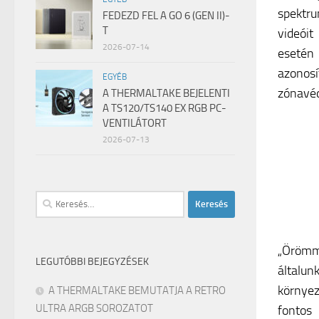
spektru
FEDEZD FEL A GO 6 (GEN II)-
T
videóit
2026-07-14
esetén 
azonos
EGYÉB
zónavé
A THERMALTAKE BEJELENTI
A TS120/TS140 EX RGB PC-
VENTILÁTORT
2026-07-13
Keresés:
„
Örömm
LEGUTÓBBI BEJEGYZÉSEK
általu
környe
A THERMALTAKE BEMUTATJA A RETRO
ULTRA ARGB SOROZATOT
fonto