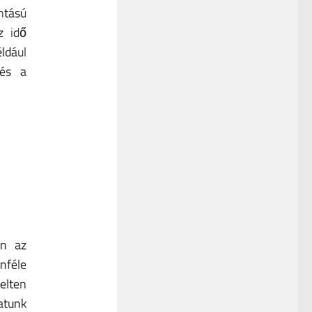
ntású
z idő
éldául
 és a
en az
nféle
elten
tunk