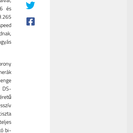
ival,
6 és
H.265
 speed
dnak,
agyás
orony
merák
yenge
A DS-
éretű
sszív
iszta
teljes
ó bi-