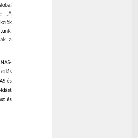
lobal
e: „A
kciók
tünk,
nak a
P NAS-
árolás
AS és
ldást
ést és