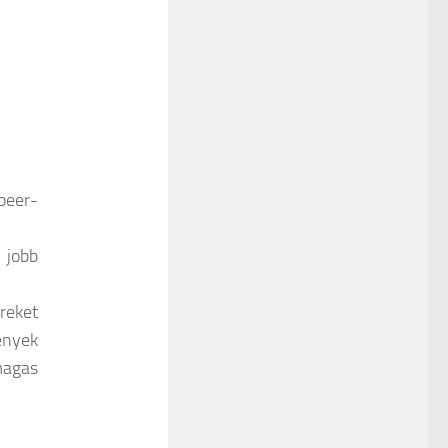
peer-
 jobb
reket
ények
magas