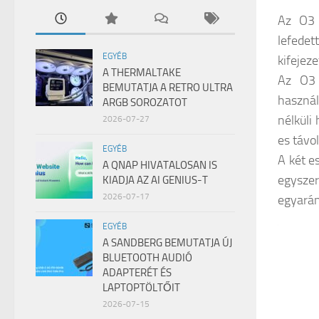
Az O3 
lefedet
EGYÉB
kifejez
A THERMALTAKE
Az O3 
BEMUTATJA A RETRO ULTRA
használ
ARGB SOROZATOT
nélküli
2026-07-27
es távo
EGYÉB
A két e
A QNAP HIVATALOSAN IS
egyszer
KIADJA AZ AI GENIUS-T
2026-07-17
egyarán
EGYÉB
A SANDBERG BEMUTATJA ÚJ
BLUETOOTH AUDIÓ
ADAPTERÉT ÉS
LAPTOPTÖLTŐIT
2026-07-15