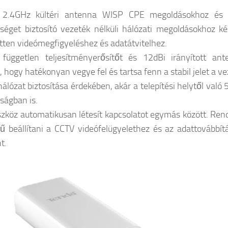
2.4GHz kültéri antenna WISP CPE megoldásokhoz és
tséget biztosító vezeték nélküli hálózati megoldásokhoz kés
etten videómegfigyeléshez és adatátvitelhez.
független teljesítményerősítőt és 12dBi irányított ant
, hogy hatékonyan vegye fel és tartsa fenn a stabil jelet a v
 hálózat biztosítása érdekében, akár a telepítési helytől való
lságban is.
szköz automatikusan létesít kapcsolatot egymás között. Rend
ű beállítani a CCTV videófelügyelethez és az adattovábbít
t.