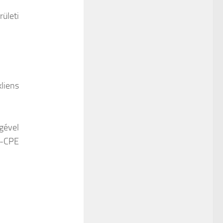
ületi
.
liens
gével
C-CPE