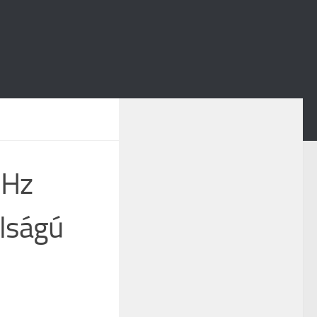
GHz
olságú