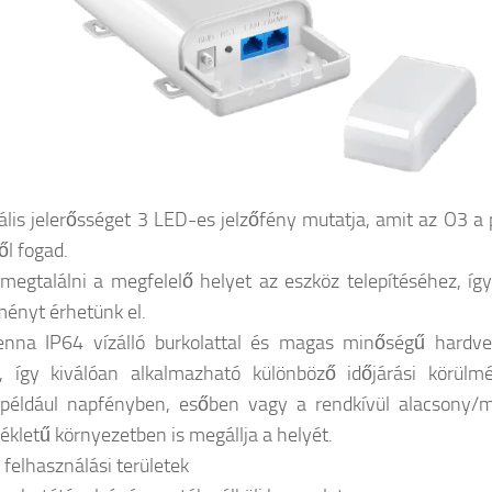
ális jelerősséget 3 LED-es jelzőfény mutatja, amit az O3 a 
ől fogad.
megtalálni a megfelelő helyet az eszköz telepítéséhez, így
tményt érhetünk el.
enna IP64 vízálló burkolattal és magas minőségű hardve
l, így kiválóan alkalmazható különböző időjárási körülm
 például napfényben, esőben vagy a rendkívül alacsony/
kletű környezetben is megállja a helyét.
 felhasználási területek