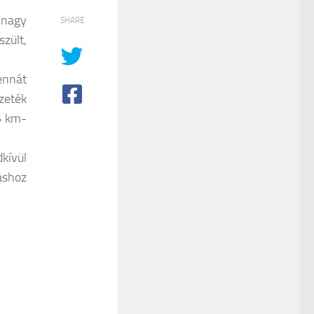
 nagy
SHARE
zült,
ennát
ezeték
 5 km-
kívül
áshoz