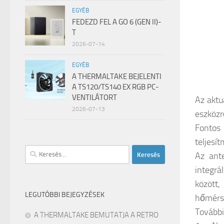
EGYÉB
FEDEZD FEL A GO 6 (GEN II)-
T
2026-07-14
EGYÉB
A THERMALTAKE BEJELENTI
A TS120/TS140 EX RGB PC-
VENTILÁTORT
Az aktu
2026-07-13
eszközr
Fontos 
teljesí
Keresés:
Az ant
integrá
között,
LEGUTÓBBI BEJEGYZÉSEK
hőmérsé
További
A THERMALTAKE BEMUTATJA A RETRO