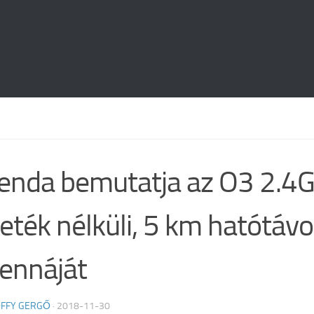
enda bemutatja az O3 2.4
eték nélküli, 5 km hatótáv
ennáját
FFY GERGŐ
·
2018-11-30