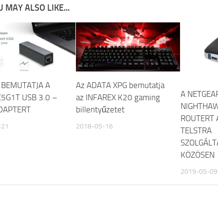
 MAY ALSO LIKE...
 BEMUTATJA A
Az ADATA XPG bemutatja
A NETGEA
5G1T USB 3.0 –
az INFAREX K20 gaming
NIGHTHAW
DAPTERT
billentyűzetet
ROUTERT 
-21
2018-05-16
TELSTRA
SZOLGÁLT
KÖZÖSEN
2019-05-09