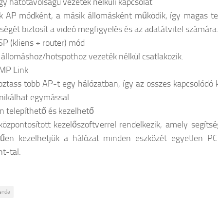
 hatótávolságú vezeték nélküli kapcsolat
k AP módként, a másik állomásként működik, így magas ter
tségét biztosít a videó megfigyelés és az adatátvitel számára
 (kliens + router) mód
állomáshoz/hotspothoz vezeték nélkül csatlakozik.
P Link
oztass több AP-t egy hálózatban, így az összes kapcsolódó k
ikálhat egymással.
 telepíthető és kezelhető
özpontosított kezelőszoftverrel rendelkezik, amely segítsé
rűen kezelhetjük a hálózat minden eszközét egyetlen P
t-tal.
enda