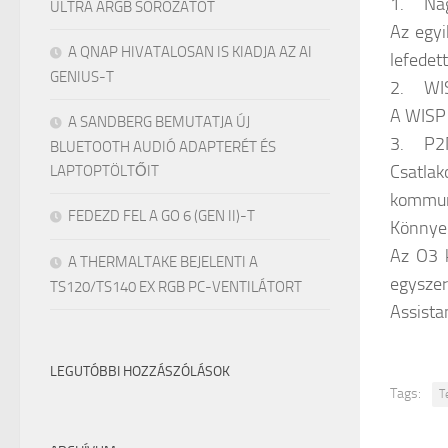
1. Nagy
ULTRA ARGB SOROZATOT
Az egyi
A QNAP HIVATALOSAN IS KIADJA AZ AI
lefedet
GENIUS-T
2. WISP
A WISP 
A SANDBERG BEMUTATJA ÚJ
3. P2M
BLUETOOTH AUDIÓ ADAPTERÉT ÉS
Csatlak
LAPTOPTÖLTŐIT
kommun
FEDEZD FEL A GO 6 (GEN II)-T
Könnyen
Az O3 k
A THERMALTAKE BEJELENTI A
egysze
TS120/TS140 EX RGB PC-VENTILÁTORT
Assistan
LEGUTÓBBI HOZZÁSZÓLÁSOK
Tags:
T