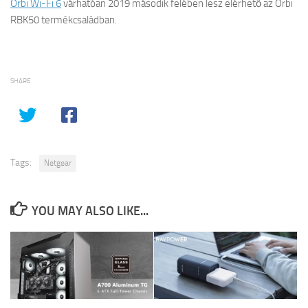
Orbi Wi-Fi 6
várhatóan 2019 második felében lesz elérhető az Orbi
RBK50 termékcsaládban.
SHARE
Tags:
Netgear
YOU MAY ALSO LIKE...