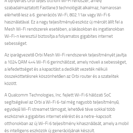
A díjnyertes Orbi teljes otthoni Wi-Fi rendszer, amely
szabadalmaztatott Fastlane3 technológiát alkalmaz, hamarosan
elérhető lesz a 6. generációs Wi-Fi, 802.11ax vagy Wi-Fi 6
használatával. Ez a nagy teljesítményű eszköz új mércét állít fel a
Mesh Wi-Fi rendszerek esetében, a lakásokban és ingatlanokban
Wi-Fi-n keresztül biztosítja a folyamatos gigabites internet
sebességet.
Az iparágvezető Orbi Mesh Wi-Fi rendszerek teljesítményét javítja
a 1024 QAM 4×4 Wi-Fi 6 gerinchálózat, amely növeli a sebességet,
a lefedettséget és a kapacitást a dedikált vezeték nélküli
összeköttetésnek köszönhetően az Orbi router és a szatelitek
között.
A Qualcomm Technologies, Inc. fejlett Wi-Fi 6 hálózati SoC
segítségével az Orbi a Wi-Fi 6-tal még nagyobb teljesítményű,
egyidejű Wi-Fi streamet támogat, lehetővé téve sokkal több
eszköznek a gigabites internet elérést és a netre-kapcsolt
otthonokban az új Wi-Fi 6 teljesítmény kihasználását, amely a mobil
és intelligens eszközök új generációjának készült.