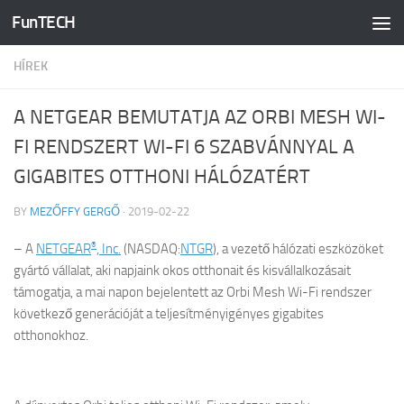
FunTECH
Skip to content
HÍREK
A NETGEAR BEMUTATJA AZ ORBI MESH WI-
FI RENDSZERT WI-FI 6 SZABVÁNNYAL A
GIGABITES OTTHONI HÁLÓZATÉRT
BY
MEZŐFFY GERGŐ
·
2019-02-22
®
– A
NETGEAR
, Inc.
(NASDAQ:
NTGR
), a vezető hálózati eszközöket
gyártó vállalat, aki napjaink okos otthonait és kisvállalkozásait
támogatja, a mai napon bejelentett az Orbi Mesh Wi-Fi rendszer
következő generációját a teljesítményigényes gigabites
otthonokhoz.