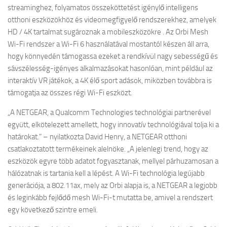
streaminghez, folyamatos összeköttetést igénylő intelligens
otthoni eszközökhöz és videomegfigyelő rendszerekhez, amelyek
HD / 4K tartalmat sugároznak a mobileszközökre . Az Orbi Mesh
Wi-Fi rendszer a Wi-Fi 6 használatával mostantól készen áll arra,
hogy könnyedén támogassa ezeket a rendkívül nagy sebességű és
sávszélesség-igényes alkalmazásokat hasonlóan, mint például az
interaktív VR játékok, a 4K élő sport adások, miközben továbbra is
támogatja az összes régi Wi-Fi eszközt.
„A NETGEAR, a Qualcomm Technologies technológiai partnerével
együtt, elkötelezett amellett, hogy innovatív technológiával tolja ki a
határokat.” – nyilatkozta David Henry, a NETGEAR otthoni
csatlakoztatott termékeinek alelnöke. „A jelenlegi trend, hogy az
eszközök egyre több adatot fogyasztanak, mellyel párhuzamosan a
hálózatnak is tartania kell a lépést. A Wi-Fi technológia legújabb
generációja, a 802.11ax, mely az Orbi alapja is, a NETGEAR a legjobb
és leginkább fejlődő mesh Wi-Fi-t mutatta be, amivel a rendszert
egy következő szintre emeli.