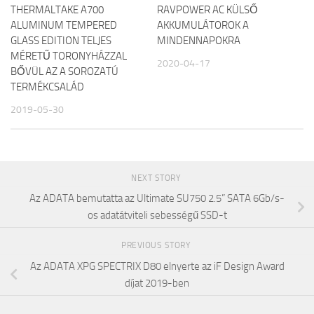
THERMALTAKE A700
RAVPOWER AC KÜLSŐ
ALUMINUM TEMPERED
AKKUMULÁTOROK A
GLASS EDITION TELJES
MINDENNAPOKRA
MÉRETŰ TORONYHÁZZAL
2020-04-17
BŐVÜL AZ A SOROZATÚ
TERMÉKCSALÁD
2019-05-30
NEXT STORY
Az ADATA bemutatta az Ultimate SU750 2.5” SATA 6Gb/s-
os adatátviteli sebességű SSD-t
PREVIOUS STORY
Az ADATA XPG SPECTRIX D80 elnyerte az iF Design Award
díjat 2019-ben