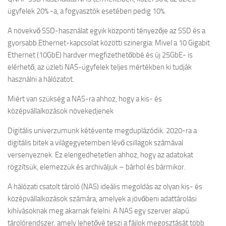
ügyfelek 20% -a, a fogyasztók esetében pedig 10%.
A növekvő SSD-használat egyik központi tényezője az SSD és a
gyorsabb Ethernet-kapcsolat közötti szinergia: Mivel a 10 Gigabit
Ethernet (10GbE) hardver megfizethetőbbé és új 25GbE- is
elérhető, az üzleti NAS-ügyfelek teljes mértékben ki tudják
használni a hálózatot.
Miért van szükség a NAS-ra ahhoz, hogy a kis- és
középvállalkozások növekedjenek
Digitális univerzumunk kétévente megduplázódik. 2020-ra a
digitális bitek a világegyetemben lévő csillagok számával
versenyeznek. Ez elengedhetetlen ahhoz, hogy az adatokat
rögzítsük, elemezzük és archiváljuk – bárhol és bármikor.
A hálózati csatolt tároló (NAS) ideális megoldás az olyan kis- és
középvállalkozások számára, amelyek a jövőbeni adattárolási
kihívásoknak meg akarnak felelni. A NAS egy szerver alapú
tárolórendszer, amely lehetővé teszi a fájlok megosztását több