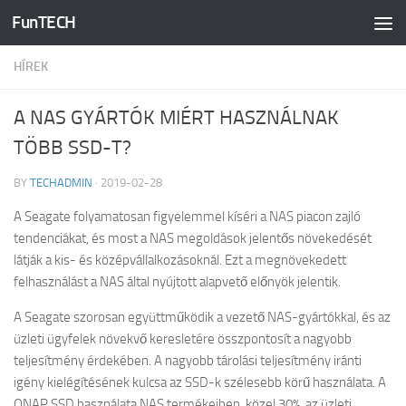
FunTECH
Skip to content
HÍREK
A NAS GYÁRTÓK MIÉRT HASZNÁLNAK
TÖBB SSD-T?
BY
TECHADMIN
·
2019-02-28
A Seagate folyamatosan figyelemmel kíséri a NAS piacon zajló
tendenciákat, és most a NAS megoldások jelentős növekedését
látják a kis- és középvállalkozásoknál. Ezt a megnövekedett
felhasználást a NAS által nyújtott alapvető előnyök jelentik.
A Seagate szorosan együttműködik a vezető NAS-gyártókkal, és az
üzleti ügyfelek növekvő keresletére összpontosít a nagyobb
teljesítmény érdekében. A nagyobb tárolási teljesítmény iránti
igény kielégítésének kulcsa az SSD-k szélesebb körű használata. A
QNAP SSD használata NAS termékeiben, közel 30%, az üzleti