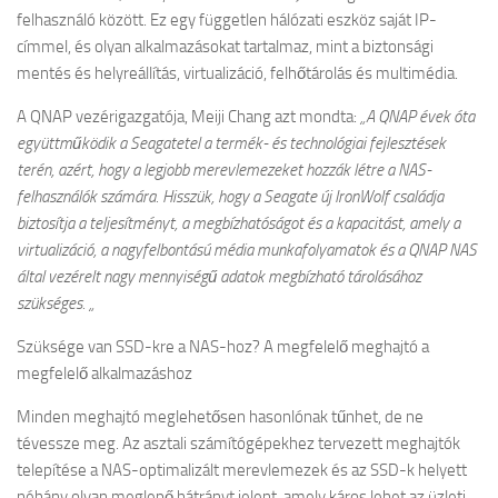
felhasználó között. Ez egy független hálózati eszköz saját IP-
címmel, és olyan alkalmazásokat tartalmaz, mint a biztonsági
mentés és helyreállítás, virtualizáció, felhőtárolás és multimédia.
A QNAP vezérigazgatója, Meiji Chang azt mondta:
„A QNAP évek óta
együttműködik a Seagatetel a termék- és technológiai fejlesztések
terén, azért, hogy a legjobb merevlemezeket hozzák létre a NAS-
felhasználók számára. Hisszük, hogy a Seagate új IronWolf családja
biztosítja a teljesítményt, a megbízhatóságot és a kapacitást, amely a
virtualizáció, a nagyfelbontású média munkafolyamatok és a QNAP NAS
által vezérelt nagy mennyiségű adatok megbízható tárolásához
szükséges. „
Szüksége van SSD-kre a NAS-hoz? A megfelelő meghajtó a
megfelelő alkalmazáshoz
Minden meghajtó meglehetősen hasonlónak tűnhet, de ne
tévessze meg. Az asztali számítógépekhez tervezett meghajtók
telepítése a NAS-optimalizált merevlemezek és az SSD-k helyett
néhány olyan meglepő hátrányt jelent, amely káros lehet az üzleti