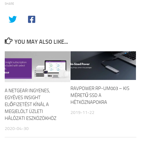
SHARE
YOU MAY ALSO LIKE...
RAVPOWER RP-UM003 – KIS
A NETGEAR INGYENES,
MÉRETŰ SSD A
EGYÉVES INSIGHT
HÉTKÖZNAPOKRA
ELŐFIZETÉST KÍNÁL A
MEGJELÖLT ÜZLETI
2019-11-22
HÁLÓZATI ESZKÖZÖKHÖZ
2020-04-30