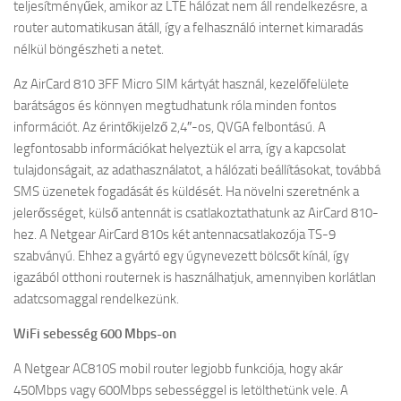
teljesítményűek, amikor az LTE hálózat nem áll rendelkezésre, a
router automatikusan átáll, így a felhasználó internet kimaradás
nélkül böngészheti a netet.
Az AirCard 810 3FF Micro SIM kártyát használ, kezelőfelülete
barátságos és könnyen megtudhatunk róla minden fontos
információt. Az érintőkijelző 2,4″-os, QVGA felbontású. A
legfontosabb információkat helyeztük el arra, így a kapcsolat
tulajdonságait, az adathasználatot, a hálózati beállításokat, továbbá
SMS üzenetek fogadását és küldését. Ha növelni szeretnénk a
jelerősséget, külső antennát is csatlakoztathatunk az AirCard 810-
hez. A Netgear AirCard 810s két antennacsatlakozója TS-9
szabványú. Ehhez a gyártó egy úgynevezett bölcsőt kínál, így
igazából otthoni routernek is használhatjuk, amennyiben korlátlan
adatcsomaggal rendelkezünk.
WiFi sebesség 600 Mbps-on
A Netgear AC810S mobil router legjobb funkciója, hogy akár
450Mbps vagy 600Mbps sebességgel is letölthetünk vele. A