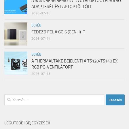
A SANDBERG BEMUTATJA ÚJ BLUETOOTH AUDIÓ
ADAPTERÉT ÉS LAPTOPTÖLTŐIT
2026-07-15
EGYÉB
FEDEZD FEL A GO 6 (GEN II)-T
2026-07-14
EGYÉB
A THERMALTAKE BEJELENTI A TS120/TS140 EX
RGB PC-VENTILÁTORT
2026-07-13
Keresés:
LEGUTÓBBI BEJEGYZÉSEK