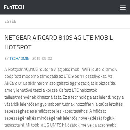
FunTECH
Skip to content
EGYÉB
NETGEAR AIRCARD 810S 4G LTE MOBIL
HOTSPOT
BY
TECHADMIN
·
2019-05-02
A Netgear AC810S router a világ első mobil WiFi routere, amely
beépített modeme támogatja az LTE 9 és 11 osztályokat. Az
AirCard 810s akár három szolgáltató aggregációját is biztosítja,
amely lehetővé teszi a korszerűsített LTE hálózatok
teljesítményének kihasználását. Ez a technológia azt jelenti, hogy a
vásárlók jelentősen gyorsabban tudnak hozzáférni a csúcs letöltési
sebességhez és a hálózat teljes kapacitásához. A hálózat
sebességének és minőségének jelentős növekedését fogjuk
tapasztalni. Mi több, a 3G UMTS hálózatok melyek alacsonyabb