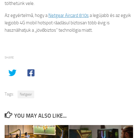
tölthetünk vele.
Az egyértelmű, hogy a
Netgear Aircard 810s
a legújabb és az egyik
legjobb 4G mobil hotspot ráadásul biztosan több évig is
használhatjuk a „jövőbiztos” technológia miatt.
SHARE
Tags:
Netgear
YOU MAY ALSO LIKE...