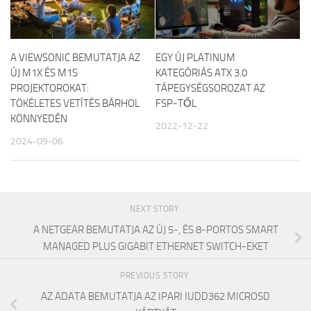
A VIEWSONIC BEMUTATJA AZ
EGY ÚJ PLATINUM
ÚJ M1X ÉS M1S
KATEGÓRIÁS ATX 3.0
PROJEKTOROKAT:
TÁPEGYSÉGSOROZAT AZ
TÖKÉLETES VETÍTÉS BÁRHOL
FSP-TŐL
KÖNNYEDÉN
2022-12-22
2024-09-06
NEXT STORY
A NETGEAR BEMUTATJA AZ ÚJ 5-, ÉS 8-PORTOS SMART
MANAGED PLUS GIGABIT ETHERNET SWITCH-EKET
PREVIOUS STORY
AZ ADATA BEMUTATJA AZ IPARI IUDD362 MICROSD