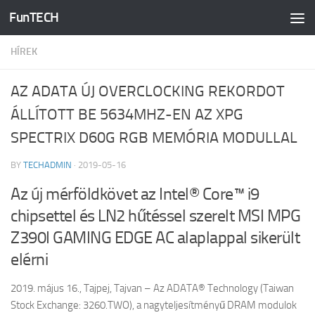
FunTECH
Skip to content
HÍREK
AZ ADATA ÚJ OVERCLOCKING REKORDOT
ÁLLÍTOTT BE 5634MHZ-EN AZ XPG
SPECTRIX D60G RGB MEMÓRIA MODULLAL
BY
TECHADMIN
·
2019-05-16
Az új mérföldkövet az Intel® Core™ i9
chipsettel és LN2 hűtéssel szerelt MSI MPG
Z390I GAMING EDGE AC alaplappal sikerült
elérni
2019. május 16., Tajpej, Tajvan – Az ADATA® Technology (Taiwan
Stock Exchange: 3260.TWO), a nagyteljesítményű DRAM modulok