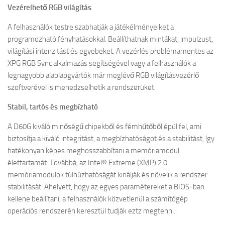
Vezérelhető RGB világítás
A felhasználók testre szabhatják a játékélményeiket a
programozható fényhatásokkal. Beállíthatnak mintákat, impulzust,
világítási intenzitást és egyebeket. A vezérlés problémamentes az
XPG RGB Sync alkalmazás segítségével vagy a felhasználók a
legnagyobb alaplapgyártók már meglévő RGB világításvezérlő
szoftverével is menedzselhetik a rendszerüket.
Stabil, tartós és megbízható
A D60G kiváló minőségű chipekből és fémhűtőből épül fel, ami
biztosítja a kiváló integritást, a megbízhatóságot és a stabilitást, így
hatékonyan képes meghosszabbítani a memóriamodul
élettartamát. Továbbá, az Intel® Extreme (XMP) 2.0
memóriamodulok túlhúzhatóságát kinálják és növelik a rendszer
stabilitását. Ahelyett, hogy az egyes paramétereket a BIOS-ban
kellene beállítani, a felhasználók közvetlenül a számítógép
operációs rendszerén keresztül tudják eztz megtenni.