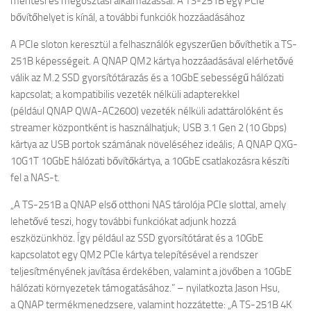
mentési és megosztási alkalmazással. A TS-251B egy PCIe
bővítőhelyet is kínál, a további funkciók hozzáadásához
A PCIe sloton keresztül a felhasználók egyszerűen bővíthetik a TS-
251B képességeit. A
QNAP
QM2 kártya hozzáadásával elérhetővé
válik az M.2 SSD gyorsítótárazás és a 10GbE sebességű hálózati
kapcsolat; a kompatibilis vezeték nélküli adapterekkel
(például
QNAP
QWA-AC2600) vezeték nélküli adattárolóként és
streamer központként is használhatjuk; USB 3.1 Gen 2 (10 Gbps)
kártya az USB portok számának növeléséhez ideális; A
QNAP
QXG-
10G1T 10GbE hálózati bővítőkártya, a 10GbE csatlakozásra készíti
fel a NAS-t.
„A TS-251B a
QNAP
első otthoni NAS tárolója PCIe slottal, amely
lehetővé teszi, hogy további funkciókat adjunk hozzá
eszközünkhöz. Így például az SSD gyorsítótárat és a 10GbE
kapcsolatot egy QM2 PCIe kártya telepítésével a rendszer
teljesítményének javítása érdekében, valamint a jövőben a 10GbE
hálózati környezetek támogatásához.” – nyilatkozta Jason Hsu,
a
QNAP
termékmenedzsere, valamint hozzátette: „A TS-251B 4K