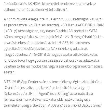
átkódolással és 4K HDMI kimenettel rendelkezik, amelyek az
otthoni multimédiás élményt teljesítik ki.”.
A 14nm csíkszéleségű Intel® Celeron® J3355 kétmagos 2.0 GHz-
es processzora (2,5 GHz-es sorozat), 2GB, illetve 4GB DDR3L RAM
(8 GB-ig) társaságában, egy darab Gigabit LAN porttal és SATA
6Gb/s meghajtókkal szerelhetjük fel. A -251B megbízható írási és
olvasási sebességet biztosít, az Intel® AES-NI hardveres
gyorsítású titkosítást biztosít a NAS érzékeny adatainak
megvédéséhez. A TS-251B támogatja a pillanatfelvételeket is,
lehetővé téve, hogy gyorsan visszaszerezhessük az adatokat a
véletlen törlés és módosítás, vagy a zsarolóprogramok támadása
esetén.
A TS-251B App Center számos termelékenységi eszközt kínál: a
„Qsirch” teljes szöveges keresése lehetővé teszi a gyors
fájlkeresést; Az „IFTTT Agent” és a „Qfiling” automatizálja a
felhasználói munkafolyamatokat a jobb hatékonyság és a
termelékenység érdekében; A „Qsync” és a „Hibrid Backup Sync”