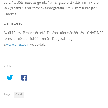
port; 1 x USB másolás gomb; 1 x hangszóró, 2 x 3.5mm mikrofon
jack (dinamikus mikrofonok támogatása); 1 x 3.5mm audio jack
kimenet.
Elérhetőség
Az új TS-251B már elérhető. További információért és a
QNAP
NAS
teljes termékportfólióért kérjük, látogasd meg
a
www.
qnap
.com
weboldalt.
SHARE
Tags:
QNAP