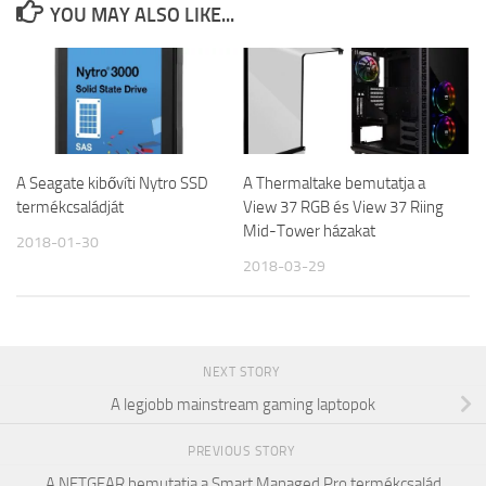
YOU MAY ALSO LIKE...
A Seagate kibővíti Nytro SSD
A Thermaltake bemutatja a
termékcsaládját
View 37 RGB és View 37 Riing
Mid-Tower házakat
2018-01-30
2018-03-29
NEXT STORY
A legjobb mainstream gaming laptopok
PREVIOUS STORY
A NETGEAR bemutatja a Smart Managed Pro termékcsalád