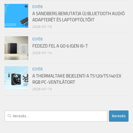
EGYÉB
A SANDBERG BEMUTATJA ÚJ BLUETOOTH AUDIÓ
ADAPTERÉT ÉS LAPTOPTÖLTŐIT
2026-07-15
EGYÉB
FEDEZD FEL A GO 6 (GEN II)-T
2026-07-14
EGYÉB
A THERMALTAKE BEJELENTI A TS120/TS140 EX
RGB PC-VENTILÁTORT
2026-07-13
Keresés: