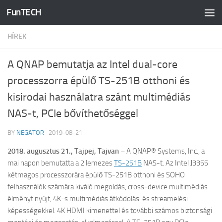
FunTECH
Skip to content
HÍREK
A QNAP bemutatja az Intel dual-core
processzorra épülő TS-251B otthoni és
kisirodai használatra szánt multimédiás
NAS-t, PCIe bővíthetőséggel
BY
NEGATOR
·
2019-08-21
2018.
augusztus
21., Tajpej, Tajvan –
A
QNAP
® Systems, Inc., a
mai napon bemutatta a 2 lemezes
TS-251B
NAS-t. Az Intel J3355
kétmagos processzorára épülő TS-251B otthoni és SOHO
felhasználók számára kiváló megoldás, cross-device multimédiás
élményt nyújt, 4K-s multimédiás átkódolási és streamelési
képességekkel. 4K HDMI kimenettel és további számos biztonsági