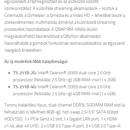
egyszerűsíti a fájlmegosztást és az eszközök közötti
szinkronizálást. A különféle streaming alkalmazások – köztük a
Cinema28, a QVHelper, a Qmedia és a Video HD – lehetővé teszik a
zökkenőmentes multimédiás élményt a különböző streaming
protokollok használatával. A
QNAP
RM-IR004 (külön
megvásárolható) távirányítóval a QButton alkalmazást
használhatják a gombok funkcióinak testreszabásához az egyszerű
navigáció érdekében.
Az új modellek főbb tulajdonságai
TS-251B-2G:
Intel® Celeron® J3355 dual-core 2.0 GHz
processzor (felskáláz 2.5 GHz-ig) 2GB RAM-mal (1 x 2GB)
TS-251B-4G:
Intel® Celeron® J3355 dual-core 2.0 GHz
processzor (felskáláz 2.5 GHz-ig) 4GB RAM-mal (1 x 4GB)
Torony kialakítású típus; dual-channel DDR3L SODIMM RAM slot (a
felhasználó is bővítheti 8GB-ig); hot-swap 2.5/3.5” SATA 6Gbps
HDD/SSD; 1 x PCIe Gen2 x2 slot;1 x Gigabit LAN port; 1 x HDMI
v1.4b, akár 4K UHD; 2 x USB 3.0 Type-A port, 3 x USB 2.0 Type-A