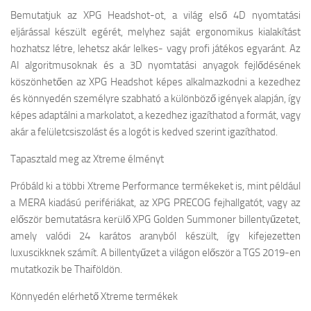
Bemutatjuk az XPG Headshot-ot, a világ első 4D nyomtatási
eljárással készült egérét, melyhez saját ergonomikus kialakítást
hozhatsz létre, lehetsz akár lelkes- vagy profi játékos egyaránt. Az
AI algoritmusoknak és a 3D nyomtatási anyagok fejlődésének
köszönhetően az XPG Headshot képes alkalmazkodni a kezedhez
és könnyedén személyre szabható a különböző igények alapján, így
képes adaptálni a markolatot, a kezedhez igazíthatod a formát, vagy
akár a felületcsiszolást és a logót is kedved szerint igazíthatod.
Tapasztald meg az Xtreme élményt
Próbáld ki a többi Xtreme Performance termékeket is, mint például
a MERA kiadású perifériákat, az XPG PRECOG fejhallgatót, vagy az
először bemutatásra kerülő XPG Golden Summoner billentyűzetet,
amely valódi 24 karátos aranyból készült, így kifejezetten
luxuscikknek számít. A billentyűzet a világon először a TGS 2019-en
mutatkozik be Thaiföldön.
Könnyedén elérhető Xtreme termékek