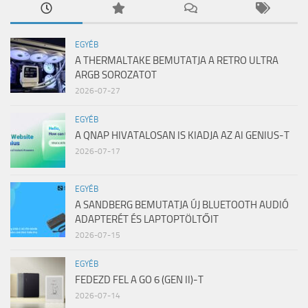
EGYÉB
A THERMALTAKE BEMUTATJA A RETRO ULTRA
ARGB SOROZATOT
2026-07-27
EGYÉB
A QNAP HIVATALOSAN IS KIADJA AZ AI GENIUS-T
2026-07-17
EGYÉB
A SANDBERG BEMUTATJA ÚJ BLUETOOTH AUDIÓ
ADAPTERÉT ÉS LAPTOPTÖLTŐIT
2026-07-15
EGYÉB
FEDEZD FEL A GO 6 (GEN II)-T
2026-07-14