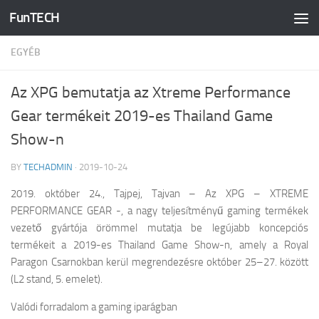
FunTECH
Skip to content
EGYÉB
Az XPG bemutatja az Xtreme Performance
Gear termékeit 2019-es Thailand Game
Show-n
BY
TECHADMIN
·
2019-10-24
2019. október 24., Tajpej, Tajvan
– Az XPG – XTREME
PERFORMANCE GEAR -, a nagy teljesítményű gaming termékek
vezető gyártója örömmel mutatja be legújabb koncepciós
termékeit a 2019-es Thailand Game Show-n, amely a Royal
Paragon Csarnokban kerül megrendezésre október 25–27. között
(L2 stand, 5. emelet).
Valódi forradalom a gaming iparágban