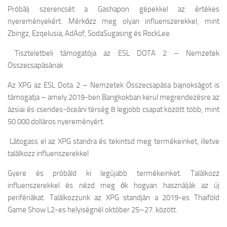
Próbálj szerencsét a Gashapon gépekkel az értékes
nyereményekért. Mérkőzz meg olyan influenszerekkel, mint
Zbingz, Ezqelusia, AdAof, SodaSugasing és RockLee.
Tiszteletbeli támogatója az ESL DOTA 2 – Nemzetek
Összecsapásának
Az XPG az ESL Dota 2 – Nemzetek Összecsapása bajnokságot is
támogatja – amely 2019-ben Bangkokban kerül megrendezésre az
ázsiai és csendes-óceáni térség 8 legjobb csapat között több, mint
50 000 dolláros nyereményért.
Látogass el az XPG standra és tekintsd meg termékeinket, illetve
találkozz influenszerekkel
Gyere és próbáld ki legújabb termékeinket. Találkozz
influenszerekkel és nézd meg ők hogyan használják az új
perifériákat. Találkozzunk az XPG standján a 2019-es Thaiföld
Game Show L2-es helyiségnél október 25–27. között.