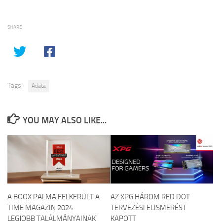
SHARE
Tags:
Adata
YOU MAY ALSO LIKE...
A BOOX PALMA FELKERÜLT A
AZ XPG HÁROM RED DOT
TIME MAGAZIN 2024
TERVEZÉSI ELISMERÉST
LEGJOBB TALÁLMÁNYAINAK
KAPOTT