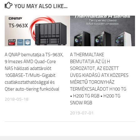
YOU MAY ALSO LIKE...
A QNAP bemutatja a TS-963X,
A THERMALTAKE
9 lmezes AMD Quad-Core
BEMUTATJA AZ ÚJ H
NAS hálózati adattárolót
SOROZATOT, AZ EDZETT
10GBASE-T/Multi-Gigabit
ÜVEG KIADÁSÚ ATX KÖZEPES
csatlakoztathatósággal és
MÉRETŰ TORONYHÁZ
Qtier auto-tiering funkcióval
TERMÉKCSALÁDOT H100 TG
• H200 TG RGB • H200 TG
2018-05-18
SNOW RGB
2019-07-01