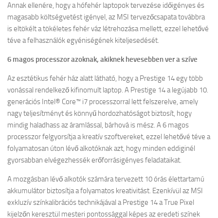
Annak ellenére, hogy a hófehér laptopok tervezése időigényes és
magasabb költségvetést igényel, az MSI tervezőcsapata továbbra
is eltökélt a tökéletes fehér váz létrehozása mellett, ezzel lehetővé
téve a felhasználók egyéniségének kiteljesedését.
6 magos processzor azoknak, akiknek hevesebben ver a szíve
Az esztétikus fehér ház alatt látható, hogy a Prestige 14 egy több
vonással rendelkező kifinomult laptop. A Prestige 14 a legújabb 10.
generációs Intel® Core™ i7 processzorral lett felszerelve, amely
nagy teljesítményt és könnyű hordozhatóságot biztosít, hogy
mindig haladhass az áramlással, bárhová is mész. A 6 magos
processzor felgyorsítja a kreatív szoftvereket, ezzel lehetővé téve a
folyamatosan úton lévő alkotóknak azt, hogy minden eddiginél
gyorsabban elvégezhessék erőforrásigényes feladataikat.
A mozgásban lévő alkotók számára tervezett 10 órás élettartamú
akkumulátor biztosítja a folyamatos kreativitást. Ezenkívül az MSI
exkluzív színkalibrációs technikájával a Prestige 14 a True Pixel
kijelzőn keresztül mesteri pontossággal képes az eredeti színek