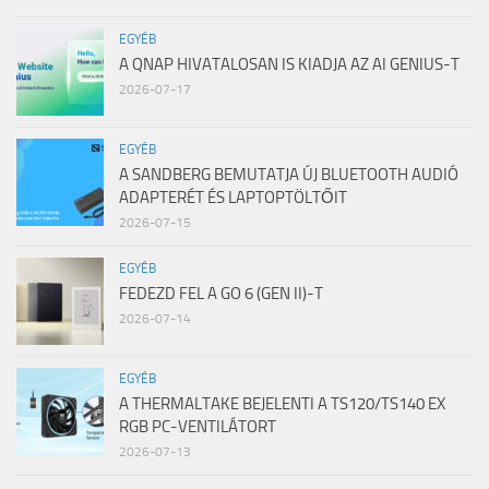
EGYÉB
A QNAP HIVATALOSAN IS KIADJA AZ AI GENIUS-T
2026-07-17
EGYÉB
A SANDBERG BEMUTATJA ÚJ BLUETOOTH AUDIÓ
ADAPTERÉT ÉS LAPTOPTÖLTŐIT
2026-07-15
EGYÉB
FEDEZD FEL A GO 6 (GEN II)-T
2026-07-14
EGYÉB
A THERMALTAKE BEJELENTI A TS120/TS140 EX
RGB PC-VENTILÁTORT
2026-07-13