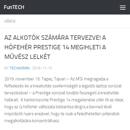
FunTECH
Skip to content
HÍREK
AZ ALKOTÓK SZÁMÁRA TERVEZVE! A
HÓFEHÉR PRESTIGE 14 MEGIHLETI A
MŰVÉSZ LELKÉT
BY
TECHADMIN
·
2019-11-15
2019. november 15. Tajpej, Tajvan – Az MSI megragadja a
felfedezés és a kreativitás szellemiségét a legjobb laptop sorozat
tervezésével – a Prestige sorozat tovább feszegeti a kreativitás
határait. A karbonszürke Prestige 14 megjelenése után itt az ideje,
hogy az új hófehér változata lobbantsa lángra a benned lévő
inspirációt nyers erejével, hogy te csak a feledhetetlen pillanatok
megalkotására koncentrálhass.