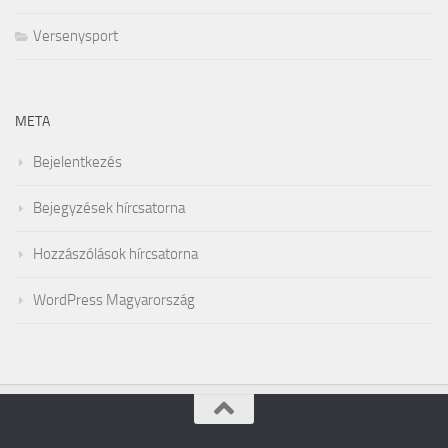
Versenysport
META
Bejelentkezés
Bejegyzések hírcsatorna
Hozzászólások hírcsatorna
WordPress Magyarország