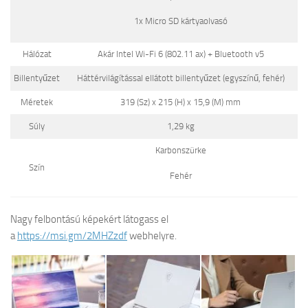
1x Micro SD kártyaolvasó
Hálózat
Akár Intel Wi-Fi 6 (802.11 ax) + Bluetooth v5
Billentyűzet
Háttérvilágítással ellátott billentyűzet (egyszínű, fehér)
Méretek
319 (Sz) x 215 (H) x 15,9 (M) mm
Súly
1,29 kg
Karbonszürke
Szín
Fehér
Nagy felbontású képekért látogass el
a
https://msi.gm/2MHZzdf
webhelyre.