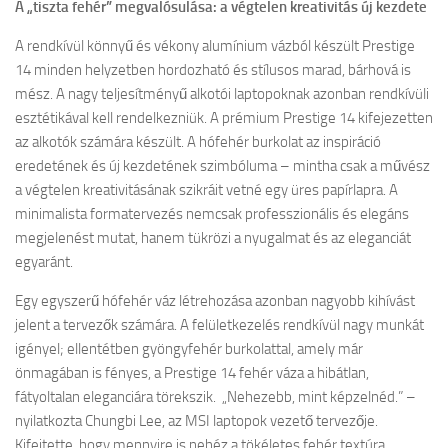
A „tiszta fehér” megvalósulása: a végtelen kreativitás új kezdete
A rendkívül könnyű és vékony alumínium vázból készült Prestige
14 minden helyzetben hordozható és stílusos marad, bárhová is
mész. A nagy teljesítményű alkotói laptopoknak azonban rendkívüli
esztétikával kell rendelkezniük. A prémium Prestige 14 kifejezetten
az alkotók számára készült. A hófehér burkolat az inspiráció
eredetének és új kezdetének szimbóluma – mintha csak a művész
a végtelen kreativitásának szikráit vetné egy üres papírlapra. A
minimalista formatervezés nemcsak professzionális és elegáns
megjelenést mutat, hanem tükrözi a nyugalmat és az eleganciát
egyaránt.
Egy egyszerű hófehér váz létrehozása azonban nagyobb kihívást
jelent a tervezők számára. A felületkezelés rendkívül nagy munkát
igényel; ellentétben gyöngyfehér burkolattal, amely már
önmagában is fényes, a Prestige 14 fehér váza a hibátlan,
fátyoltalan eleganciára törekszik. „Nehezebb, mint képzelnéd.” –
nyilatkozta Chungbi Lee, az MSI laptopok vezető tervezője.
Kifejtette, hogy mennyire is nehéz a tökéletes fehér textúra