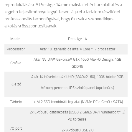
reprodukálására. A Prestige 14 minimalista fehér burkolattal és a
legjobb teljesítménnyel együttesen látja el a tartalomkészítőket
professzionális technológiával, hogy ők csak a szenvedélyes
alkotásra összpontosítsanak.
Modell
Prestige 14
Processzor
Akár 10. generációs Intel® Core™ i7 processzor
Akár NVIDIA® GeForce® GTX 1650 Max-Q Design, 4GB
Grafika
GDDR5
Akár 14 hüvelykes 4K UHD (3840×2160), 100% AdobeRGB
Kijelző
Vékony peremes IPS szintű panel (opcionális)
Tárhely
1x M.2 SSD kombinált foglalat (NVMe PCIe Gen3 / SATA)
2x C-típusú csatlakozás (USB3.2 Gen2/DP/Thunderbolt™ 3)
PD töltéssel
I/O port
2x A-típusú USB2.0