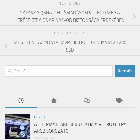
NEXT STORY
VÁLASZ A QSNATCH TÁMADÁSOKRA: TEDD MEG A
LÉPÉSEKET A QNAP NAS-OD BIZTONSÁGA ÉRDEKÉBEN
PREVIOUS STORY
MEGJELENT AZ ADATA IM2P33E8 PCIE GEN3X4 M.2 2280
SSD
Keresés:
EGYÉB
A THERMALTAKE BEMUTATJA A RETRO ULTRA
ARGB SOROZATOT
2026-07-27