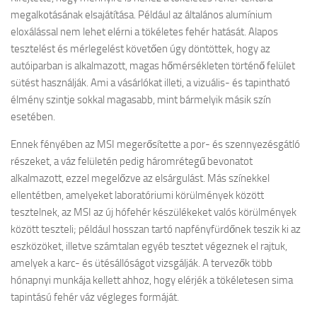
megalkotásának elsajátítása. Például az általános alumínium
eloxálással nem lehet elérni a tökéletes fehér hatását. Alapos
tesztelést és mérlegelést követően úgy döntöttek, hogy az
autóiparban is alkalmazott, magas hőmérsékleten történő felület
sütést használják. Ami a vásárlókat illeti, a vizuális- és tapintható
élmény szintje sokkal magasabb, mint bármelyik másik szín
esetében.
Ennek fényében az MSI megerősítette a por- és szennyezésgátló
részeket, a váz felületén pedig háromrétegű bevonatot
alkalmazott, ezzel megelőzve az elsárgulást. Más színekkel
ellentétben, amelyeket laboratóriumi körülmények között
tesztelnek, az MSI az új hófehér készülékeket valós körülmények
között teszteli; például hosszan tartó napfényfürdőnek teszik ki az
eszközöket, illetve számtalan egyéb tesztet végeznek el rajtuk,
amelyek a karc- és ütésállóságot vizsgálják. A tervezők több
hónapnyi munkája kellett ahhoz, hogy elérjék a tökéletesen sima
tapintású fehér váz végleges formáját.