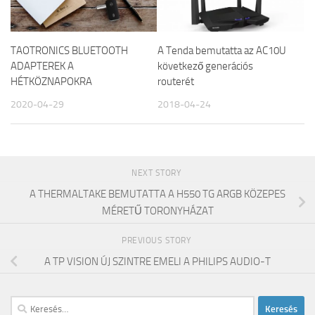
TAOTRONICS BLUETOOTH
A Tenda bemutatta az AC10U
ADAPTEREK A
következő generációs
HÉTKÖZNAPOKRA
routerét
2020-04-29
2018-04-24
NEXT STORY
A THERMALTAKE BEMUTATTA A H550 TG ARGB KÖZEPES
MÉRETŰ TORONYHÁZAT
PREVIOUS STORY
A TP VISION ÚJ SZINTRE EMELI A PHILIPS AUDIO-T
Keresés: