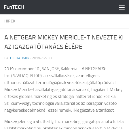
FunTECH
Skip to content
HÍREK
A NETGEAR MICKEY MERICLE-T NEVEZTE KI
AZ IGAZGATÓTANÁCS ÉLÉRE
BY
TECHADMIN
·
2019-12-10
2019. december 10., SAN JOSE, Kalifornia – A NETGEAR®,
Inc. (NASDAQ: NTGR), a kisvállalkozások, az intelligens
otthonok hálózati technológiájának vezető szolgáltatója üdvözli
Mickey Mericle-t a vállalat igazgatótanácsának új tagjaként. Mickey
értékes globális marketing és stratégiai háttérrel rendelkezik a
Szilícium-völgy technológiai vállalatainál és az iparágban vezető
nagykereskedelmeknél, ezzel remekül kiegészítve a tanácsot.
Mickey jelenleg a Shutterfly, Inc. marketing igazgatója, ahol ő felel a
vállalat marketing munkálatainak minden aspektusáért. A Mickey a