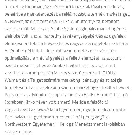
marketing tudományág széleskörű tapasztalatával rendelkezik,
beleértve a márkatervezést, a reklámozást, a termék marketinget,
a CRM-et, az elemzést és a B2B-t. A Shutterfly-nál betöltött
szerepe előtt Mickey az Adobe Systems globális marketingének
alelnöke volt, ahol a marketing tevékenységekért és az ügyfelek
elemzéséért felelt a fogyasztói és nagyvállalati ügyfelek számára.
Az Adobe-nél töltött ideje alatt az internetes elemzést- és
optimalizálást, a médiafigyelést, a fejlett elemzést, az account-
based marketinget és az Adobe Digital Insights programot
vezette. A karrierje során Mickey vezetői szerepet töltött a
Walmart és a Target számára marketing, pénzügy és stratégia
területeken. Ezt megelőzően szintén marketingért felelt a Hewlett
Packard-nál, a Monitor Company-nél és a FedEx Home Office-nál
(korábban Kinko néven volt ismert). Mericle a felsőfokú
végzettségét az Iowa Állami Egyetemen, egyetemi diplomáját a
Pennsylvaniai Egyetemen, mesteri címét pedig végül a
Northwestern Egyetemen – Kellogg Menedzsment Iskolájában
szerezte meg .