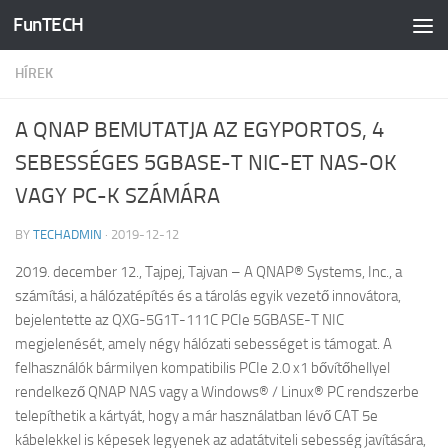
FunTECH
Skip to content
HÍREK
A QNAP BEMUTATJA AZ EGYPORTOS, 4
SEBESSÉGES 5GBASE-T NIC-ET NAS-OK
VAGY PC-K SZÁMÁRA
BY
TECHADMIN
·
2019-12-12
2019. december 12., Tajpej, Tajvan – A QNAP® Systems, Inc., a
számítási, a hálózatépítés és a tárolás egyik vezető innovátora,
bejelentette az QXG-5G1T-111C PCIe 5GBASE-T NIC
megjelenését, amely négy hálózati sebességet is támogat. A
felhasználók bármilyen kompatibilis PCIe 2.0 x1 bővítőhellyel
rendelkező QNAP NAS vagy a Windows® / Linux® PC rendszerbe
telepíthetik a kártyát, hogy a már használatban lévő CAT 5e
kábelekkel is képesek legyenek az adatátviteli sebesség javítására,