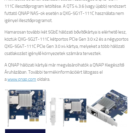
111C illesztőprogram letöltése. A QTS 4.3.6 (vagy újabb) rendszert
futtató QNAP NAS-ok esetén a QXG-5G1T-111C használata nem
igényel illesztőprogramot.
Hamarosan további két 5GbE hálózati bővítőkártya is elérhető lesz,
köztük QXG-5G2T-111C kétportos PCIe Gen 3.0 x2 és a négyportos
QXG-5G4T-111C PCIe Gen 3.0 x4 kártya, melyeket a több hálózati
csatlakozást igénylő környezetek számára terveztek.
A QNAP hálózati kártyái már megvásárolhatók a QNAP Kiegészítő
Áruházában. További termékinformációért látogass el
a
www.qnap.com
oldalra.