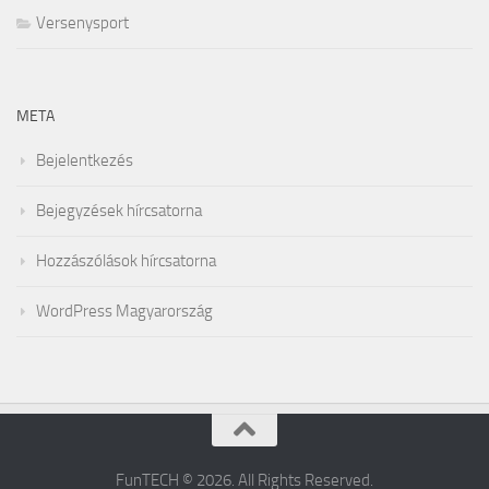
Versenysport
META
Bejelentkezés
Bejegyzések hírcsatorna
Hozzászólások hírcsatorna
WordPress Magyarország
FunTECH © 2026. All Rights Reserved.