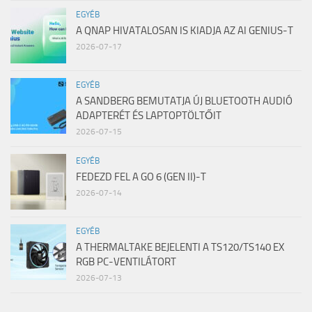
EGYÉB
A QNAP HIVATALOSAN IS KIADJA AZ AI GENIUS-T
2026-07-17
EGYÉB
A SANDBERG BEMUTATJA ÚJ BLUETOOTH AUDIÓ
ADAPTERÉT ÉS LAPTOPTÖLTŐIT
2026-07-15
EGYÉB
FEDEZD FEL A GO 6 (GEN II)-T
2026-07-14
EGYÉB
A THERMALTAKE BEJELENTI A TS120/TS140 EX
RGB PC-VENTILÁTORT
2026-07-13