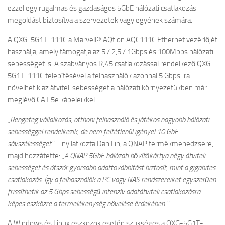
ezzel egy rugalmas és gazdaságos 5GbE hálózati csatlakozási
megoldást biztosítva a szervezetek vagy egyének számára.
A QXG-5G1T-111C a Marvell® AQtion AQC111C Ethernet vezérlőjét
használja, amely támogatja az 5 / 2,5 / 1Gbps és 100Mbps hálózati
sebességet is. A szabványos RJ45 csatlakozással rendelkező QXG-
5G1T-111C telepítésével a felhasználók azonnal 5 Gbps-ra
növelhetik az átviteli sebességet a hálózati környezetükben már
meglévő CAT 5e kábeleikkel.
„Rengeteg vállalkozás, otthoni felhasználó és játékos nagyobb hálózati
sebességgel rendelkezik, de nem feltétlenül igényel 10 GbE
sávszélességet”
– nyilatkozta Dan Lin, a QNAP termékmenedzsere,
majd hozzátette:
„A QNAP 5GbE hálózati bővítőkártya négy átviteli
sebességet és ötször gyorsabb adattovábbítást biztosít, mint a gigabites
csatlakozás. Így a felhasználók a PC vagy NAS rendszereiket egyszerűen
frissíthetik az 5 Gbps sebességű intenzív adatátviteli csatlakozásra
képes eszközre a termelékenység növelése érdekében.”
A Windows és Linux eszközök esetén szükséges a QXG-5G1T-