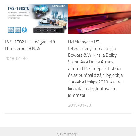
TVS-1582TU iparágvezető
Hatékonyabb P5-
Thunderbolt 3 NAS
teljesítmény, több hang a
Bowers & Wilkins, a Dolby
2018-01-30
Vision és a Dolby Atmos.
Android Pie, beépített Alexa
és az európai dizájn legjobbja
– ezek a Philips 2019-es Tv-
kínálatának legfontosabb
jellemzői
2019-01-30
NEXT STORY