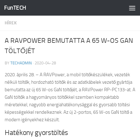
FunTECH
Skip to content
HÍREK
A RAVPOWER BEMUTATTA A 65 W-OS GAN
TÖLTŐJÉT
BY
TECHADMIN
·
2020-04-28
2020. április 28. – A RAVPower, a mobil töltőkészülékek, vezeték
nélküli töltők, hordozható töltők és az adatkábelek vezető gyártója
bemutatta az új 65 W-os GaN töltőjét, a RAVPower RP-PC133-at. A
GaN töltők a hagyományos töltőkkel szemben kompaktabb
méretekkel, nagyobb energiahatékonysággal és gyorsabb töltési
képességekkel rendelkeznek. Az új 2-portos, 65 W-os GaN töltő a
modern igényekhez készült.
Hatékony gyorstöltés