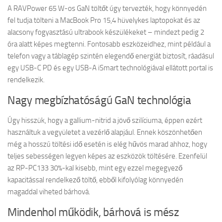
A RAVPower 65 W-os GaN töltőt úgy tervezték, hogy könnyedén
fel tudja tölteni a MacBook Pro 15,4 hüvelykes laptopokat és az
alacsony fogyasztású ultrabook készülékeket – mindezt pedig 2
óra alatt képes megtenni. Fontosabb eszközeidhez, mint például a
telefon vagy a táblagép szintén elegendő energiát biztosít, ráadásul
egy USB-C PD és egy USB-A iSmart technológiával ellátott portal is
rendelkezik.
Nagy megbízhatóságú GaN technológia
Úgy hisszük, hogy a gallium-nitrid a jövő szilíciuma, éppen ezért
használtuk a vegyületet a vezérlő alapjául. Ennek köszönhetően
még a hosszú töltési idő esetén is elég hűvös marad ahhoz, hogy
teljes sebességen legyen képes az eszközök töltésére. Ezenfelül
az RP-PC133 30%-kal kisebb, mint egy ezzel megegyező
kapacitással rendelkező töltő, ebből kifolyólag könnyedén
magaddal viheted bárhová.
Mindenhol működik, bárhová is mész