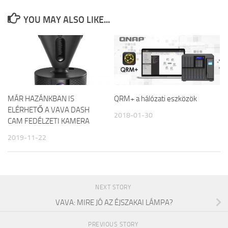
YOU MAY ALSO LIKE...
MÁR HAZÁNKBAN IS
QRM+ a hálózati eszközök
ELÉRHETŐ A VAVA DASH
2018-01-30
CAM FEDÉLZETI KAMERA
2019-11-22
NEXT STORY
VAVA: MIRE JÓ AZ ÉJSZAKAI LÁMPA?
PREVIOUS STORY