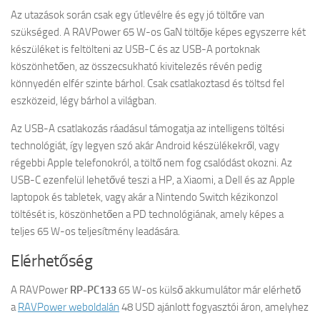
Az utazások során csak egy útlevélre és egy jó töltőre van
szükséged. A RAVPower 65 W-os GaN töltője képes egyszerre két
készüléket is feltölteni az USB-C és az USB-A portoknak
köszönhetően, az összecsukható kivitelezés révén pedig
könnyedén elfér szinte bárhol. Csak csatlakoztasd és töltsd fel
eszközeid, légy bárhol a világban.
Az USB-A csatlakozás ráadásul támogatja az intelligens töltési
technológiát, így legyen szó akár Android készülékekről, vagy
régebbi Apple telefonokról, a töltő nem fog csalódást okozni. Az
USB-C ezenfelül lehetővé teszi a HP, a Xiaomi, a Dell és az Apple
laptopok és tabletek, vagy akár a Nintendo Switch kézikonzol
töltését is, köszönhetően a PD technológiának, amely képes a
teljes 65 W-os teljesítmény leadására.
Elérhetőség
A RAVPower
RP-PC133
65 W-os külső akkumulátor már elérhető
a
RAVPower weboldalán
48 USD ajánlott fogyasztói áron, amelyhez