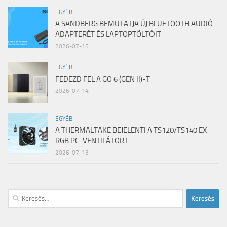
EGYÉB
A SANDBERG BEMUTATJA ÚJ BLUETOOTH AUDIÓ
ADAPTERÉT ÉS LAPTOPTÖLTŐIT
2026-07-15
EGYÉB
FEDEZD FEL A GO 6 (GEN II)-T
2026-07-14
EGYÉB
A THERMALTAKE BEJELENTI A TS120/TS140 EX
RGB PC-VENTILÁTORT
2026-07-13
Keresés: