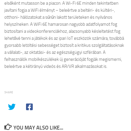
elsőként mutasson be a piacon. A Wi-Fi 6E minden tekintetben
javítani fogja a WiFi élményt – beleértve a beltéri- és kültéri-,
otthoni- hálózatokat a sűrűn lakott területeken és nyilvános
helyszíneken. A WiFi 6E hamarosan nagyobb adatfolyamot fog
biztosítani a videokonferenciákhoz, alacsonyabb késleltetést fog
lehetővé tenni a játékok és az ipari IoT eszközök számára, továbbá
gyorsabb letöltési sebességet biztosít a kritikus szolgáltatásoknak
a vállalati-, az oktatási- és az egészségügyi szférában. A
felhasználók mobilkészülékek új generációját fogják megismerni,
beleértve a kétirányú videós és AR/VR alkalmazásokat is.
SHARE
YOU MAY ALSO LIKE...