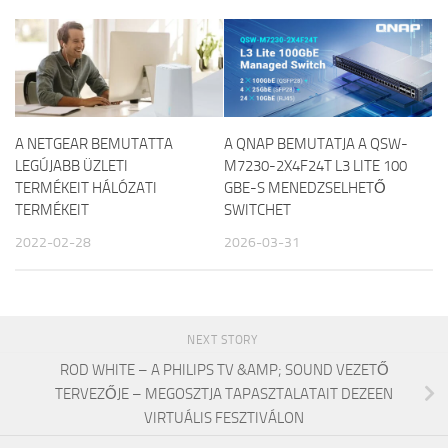
A NETGEAR BEMUTATTA
A QNAP BEMUTATJA A QSW-
LEGÚJABB ÜZLETI
M7230-2X4F24T L3 LITE 100
TERMÉKEIT HÁLÓZATI
GBE-S MENEDZSELHETŐ
TERMÉKEIT
SWITCHET
2022-02-28
2026-03-31
NEXT STORY
ROD WHITE – A PHILIPS TV &AMP; SOUND VEZETŐ
TERVEZŐJE – MEGOSZTJA TAPASZTALATAIT DEZEEN
VIRTUÁLIS FESZTIVÁLON