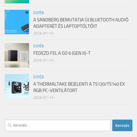
EGYÉB
A SANDBERG BEMUTATJA ÚJ BLUETOOTH AUDIÓ
ADAPTERÉT ÉS LAPTOPTÖLTŐIT
2026-07-15
EGYÉB
FEDEZD FEL A GO 6 (GEN II)-T
2026-07-14
EGYÉB
A THERMALTAKE BEJELENTI A TS120/TS140 EX
RGB PC-VENTILÁTORT
2026-07-13
Keresés: