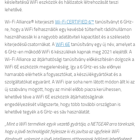
késleltetésű WiFi eszközök és hálózatok létrehozását teszi
lehetővé.
Wi-Fi Alliance® kiterjeszti
Wi-Fi CERTIFIED 6™
tanúsítványt 6 GHz-
re, hogy a WiFi felhasználók egy kevésbé túlterhelt rádióhullámon
használhassák ki a nagyobb adatátviteli kapacitást és a szélesebb
kiterjedésű csatornákat. A
WiFi 6E
tanúsítvány egy új név, amelyet a
6 GHz-en működő WiFi 6 készülékek kapnak meg 2021 elejétől. A
Wi-Fi Alliance az átjárhatósági tanúsítvány előkészítésén dolgozik a
WiFi 6E eszközök megjelenéséig, így a 6 GHz-es sáv előnyei
hamarabb elérhetik a fogyasztókat, a készülékgyártókat és a
szolgáltatókat egyaránt. A WiFi ipar soha nem látott módon állt ki az
új szabvány mögött, hogy az minél előbb piacra kerülhessen,
lehetővé téve a WiFi 6E eszközök átjárhatóságának
engedélyezését világszerte, hogy több további országban is
lehetővé tegyék a 6 GHz-es sáv használatát.​​​​​​​
„Mint a WiFi termékek egyik vezető gyártója, a NETGEAR arra törekszik,
hogy a jövő technológiáit fejlessze ki és javítsa az ügyfeleik WiFi
élményét, valamint a jövő intelligens otthonainak hálózati lehetőségeit.