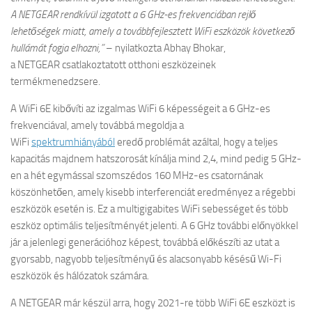
A NETGEAR rendkívül izgatott a 6 GHz-es frekvenciában rejlő
lehetőségek miatt, amely a továbbfejlesztett WiFi eszközök következő
hullámát fogja elhozni,”
– nyilatkozta Abhay Bhokar,
a NETGEAR csatlakoztatott otthoni eszközeinek
termékmenedzsere.
A WiFi 6E kibővíti az izgalmas WiFi 6 képességeit a 6 GHz-es
frekvenciával, amely továbbá megoldja a
WiFi
spektrumhiányából
eredő problémát azáltal, hogy a teljes
kapacitás majdnem hatszorosát kínálja mind 2,4, mind pedig 5 GHz-
en a hét egymással szomszédos 160 MHz-es csatornának
köszönhetően, amely kisebb interferenciát eredményez a régebbi
eszközök esetén is. Ez a multigigabites WiFi sebességet és több
eszköz optimális teljesítményét jelenti. A 6 GHz további előnyökkel
jár a jelenlegi generációhoz képest, továbbá előkészíti az utat a
gyorsabb, nagyobb teljesítményű és alacsonyabb késésű Wi-Fi
eszközök és hálózatok számára.
A NETGEAR már készül arra, hogy 2021-re több WiFi 6E eszközt is