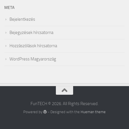
META
Bejelentkezés
Bejegyzések hírcsatorna
Hozzászólások hírcsatorna
WordPress Magyarország
FunTECH © 2026. All Rights Reserved.
Powered by
- Designed with the
Hueman theme