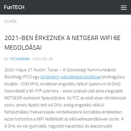
FunTECH
Skip to content
EGYÉB
2021-BEN ÉRKEZNEK A NETGEAR WIFI 6E
MEGOLDÁSAI
BY
TECHADMIN
·
2020-05-28
2020. május 27. Austin, Texas – A Szövetségi Kommunikációs
Bizottság (FCC) egy
történelmi jelentőségű döntéssel
jóváhagyta a
további, 1200 MHz, korábban engedély nélküli spektrum (6 GHz)
használatát a Wi-Fi® számára – ezzel szabad utat adva a legújabb
NETGEAR eszközök fejlesztésére. Az FCC az első olyan döntéshozó
szerv, amely lépést tett a 6 GHz, eddig engedély nélküli
felhasználású frekvenciasáv rendelkezésre bocsátása érdekében,
ezzel biztosítva a WiFi fejlődését az elkövetkezendő évek során. A
6 GHz-es sáv gyorsabb, nagyobb kapacitású és alacsonyabb