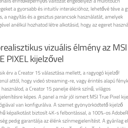
onális érintőképernyős változat engedélyezi a multitouch
geket a gyorsabb és intuitív interakcióhoz, lehetővé téve a 
s, a nagyítás és a gesztus parancsok használatát, amelyek
gével anélkül hozhatod létre alkotásid, hogy az egeret haszn
realisztikus vizuális élmény az MSI
 PIXEL kijelzővel
ik érv a Creator 15 választása mellett, a ragyogó kijelző!
enül attól, hogy videó streaming-re, vagy érintés alapú fény
 használod, a Creator 15 panelje élénk színű, világos
elenítésre képes. A panel a már jól ismert MSI True Pixel kij
ógiával van konfigurálva. A szemet gyönyörködtető kijelző
hű képalkotást biztosít 4K-s felbontással, a 100%-os Adobe
tség pedig garantálja az élénk színmegjelenítést. A gyárilag e