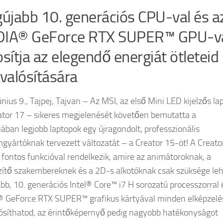
gújabb 10. generációs CPU-val és a
DIA® GeForce RTX SUPER™ GPU-v
osítja az elegendő energiát ötleteid
alósítására
nius 9., Tajpej, Tajvan – Az MSI, az első Mini LED kijelzős la
ator 17 – sikeres megjelenését követően bemutatta a
iában legjobb laptopok egy újragondolt, professzionális
mgyártóknak tervezett változatát – a Creator 15-öt! A Creato
fontos funkcióval rendelkezik, amire az animátoroknak, a
zítő szakembereknek és a 2D-s alkotóknak csak szüksége le
abb, 10. generációs Intel® Core™ i7 H sorozatú processzorral 
 GeForce RTX SUPER™ grafikus kártyával minden elképzelé
síthatod, az érintőképernyő pedig nagyobb hatékonyságot