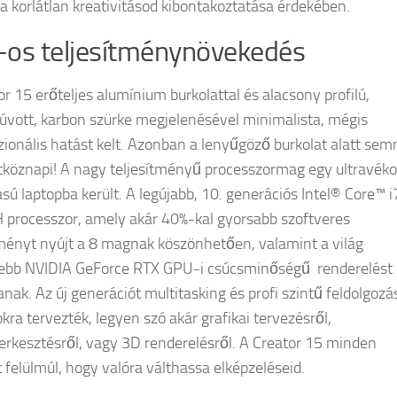
t a korlátlan kreativitásod kibontakoztatása érdekében.
os teljesítménynövekedés
or 15 erőteljes alumínium burkolattal és alacsony profilú,
vott, karbon szürke megjelenésével minimalista, mégis
zionális hatást kelt. Azonban a lenyűgöző burkolat alatt sem
köznapi! A nagy teljesítményű processzormag egy ultravék
ású laptopba került. A legújabb, 10. generációs Intel® Core™ i
processzor, amely akár 40%-kal gyorsabb szoftveres
tményt nyújt a 8 magnak köszönhetően, valamint a világ
ebb NVIDIA GeForce RTX GPU-i csúcsminőségű renderelést
anak. Az új generációt multitasking és profi szintű feldolgozá
kra tervezték, legyen szó akár grafikai tervezésről,
erkesztésről, vagy 3D renderelésről. A Creator 15 minden
t felülmúl, hogy valóra válthassa elképzeléseid.