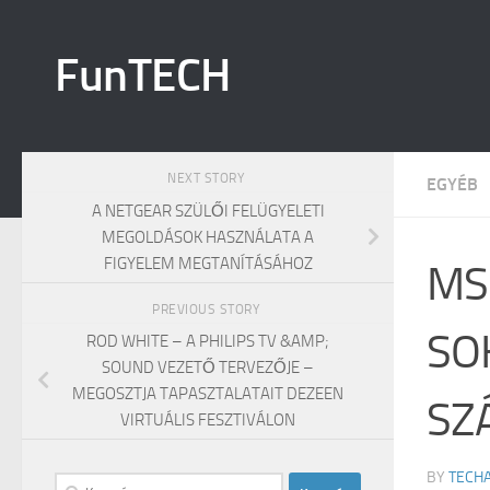
Skip to content
FunTECH
NEXT STORY
EGYÉB
A NETGEAR SZÜLŐI FELÜGYELETI
MEGOLDÁSOK HASZNÁLATA A
FIGYELEM MEGTANÍTÁSÁHOZ
MS
PREVIOUS STORY
SO
ROD WHITE – A PHILIPS TV &AMP;
SOUND VEZETŐ TERVEZŐJE –
MEGOSZTJA TAPASZTALATAIT DEZEEN
SZ
VIRTUÁLIS FESZTIVÁLON
BY
TECH
Keresés: