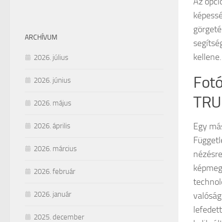
Az opci
képessé
görgeté
ARCHÍVUM
segítsé
kellene.
2026. július
Fotó
2026. június
TRUE
2026. május
Egy más
2026. április
Függetl
2026. március
nézésre
képmegj
2026. február
technol
2026. január
valóság
lefedet
2025. december