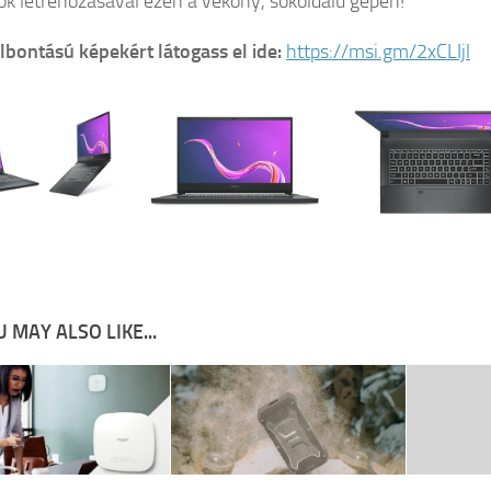
tok létrehozásával ezen a vékony, sokoldalú gépen!
lbontású képekért látogass el ide:
https://msi.gm/2xCLIjl
 MAY ALSO LIKE...