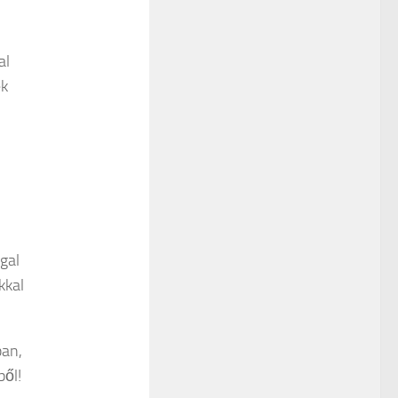
al
ek
gal
kkal
ban,
ből!