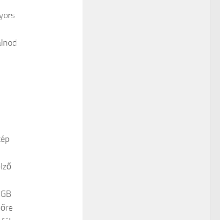
gyors
álnod
kép
elző
RGB
lőre