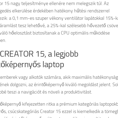
or 15 nagy teljesítménye ellenére nem melegszik túl. Az
gedés elkerülése érdekében hatékony hűtési rendszerrel
ezik: a 0,1 mm-es szuper vékony ventilátor lapátokkal 15%-k
gáramlást tesz lehetővé, a 25%-kal szélesebb hővezető csöv
iváló hőelosztást biztosítanak a CPU optimális működése
en.
CREATOR 15, a legjobb
tőképernyős laptop
temberek vagy alkotók számára, akik maximális hatékonyság
ének dolgozni, az érintőképernyő kiváló megoldást jelent. So
bé teszi a navigációt és növeli a produktivitást.
tőképernyő kifejezetten ritka a prémium kategóriás laptopok
erős, csúcskategóriás Creator 15 ezzel is kiemelkedik a tömeg