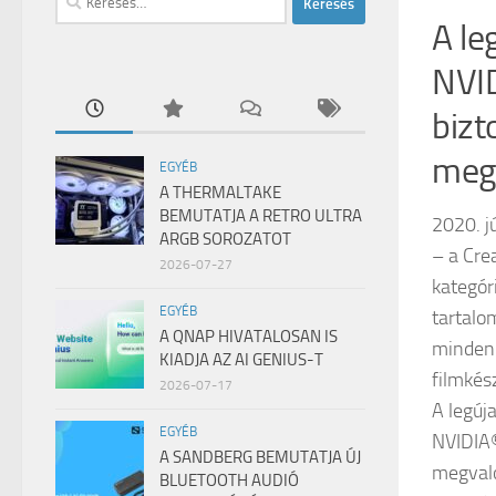
A le
NVI
bizt
megv
EGYÉB
A THERMALTAKE
BEMUTATJA A RETRO ULTRA
2020. jú
ARGB SOROZATOT
– a Cre
2026-07-27
kategór
EGYÉB
tartalo
A QNAP HIVATALOSAN IS
minden 
KIADJA AZ AI GENIUS-T
filmkés
2026-07-17
A legúj
EGYÉB
NVIDIA®
A SANDBERG BEMUTATJA ÚJ
megvaló
BLUETOOTH AUDIÓ