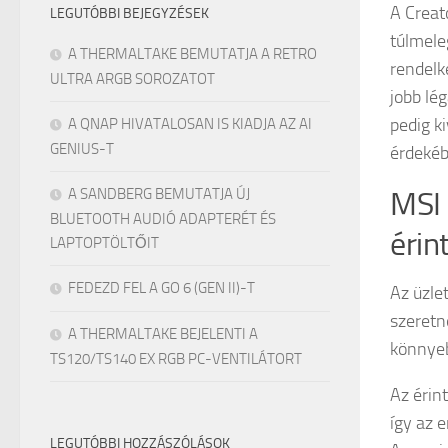
A Creat
LEGUTÓBBI BEJEGYZÉSEK
túlmele
A THERMALTAKE BEMUTATJA A RETRO
rendelk
ULTRA ARGB SOROZATOT
jobb lé
pedig k
A QNAP HIVATALOSAN IS KIADJA AZ AI
GENIUS-T
érdekéb
A SANDBERG BEMUTATJA ÚJ
MSI 
BLUETOOTH AUDIÓ ADAPTERÉT ÉS
érin
LAPTOPTÖLTŐIT
FEDEZD FEL A GO 6 (GEN II)-T
Az üzle
szeretn
A THERMALTAKE BEJELENTI A
könnyeb
TS120/TS140 EX RGB PC-VENTILÁTORT
Az érin
így az 
LEGUTÓBBI HOZZÁSZÓLÁSOK