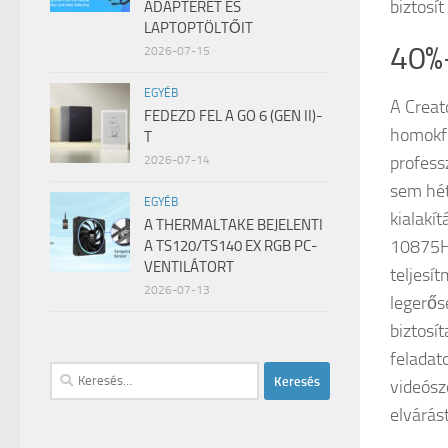
biztosí
ADAPTERÉT ÉS
LAPTOPTÖLTŐIT
40%-
2026-07-15
EGYÉB
A Creat
FEDEZD FEL A GO 6 (GEN II)-
homokfú
T
profess
2026-07-14
sem hét
EGYÉB
kialakít
A THERMALTAKE BEJELENTI
10875H 
A TS120/TS140 EX RGB PC-
VENTILÁTORT
teljesí
2026-07-13
legerős
biztosít
feladato
Keresés:
videósz
elvárás