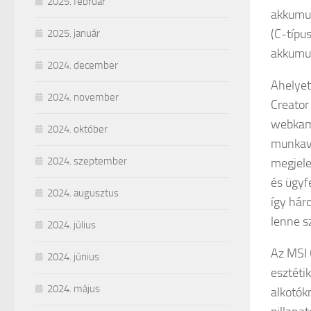
2025. február
akkumul
(C-típu
2025. január
akkumul
2024. december
Ahelyet
2024. november
Creator
webkame
2024. október
munkavé
2024. szeptember
megjele
és ügyfe
2024. augusztus
így hár
lenne s
2024. július
Az MSI 
2024. június
esztéti
2024. május
alkotók