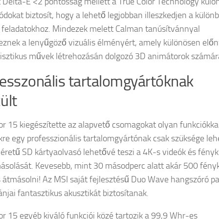
lt Delta-E <2 pontosság mellett a True Color Technology külö
okat biztosít, hogy a lehető legjobban illeszkedjen a külön
i feladatokhoz. Mindezek melett Calman tanúsítvánnyal
eznek a lenyűgöző vizuális élményért, amely különösen elő
lisztikus művek létrehozásán dolgozó 3D animátorok számár
esszonális tartalomgyártóknak
ült
or 15 kiegészítette az alapvető csomagokat olyan funkciókkal
re egy professzionális tartalomgyártónak csak szüksége leh
méretű SD kártyaolvasó lehetővé teszi a 4K-s videók és fény
ásolását. Kevesebb, mint 30 másodperc alatt akár 500 fény
s átmásolni! Az MSI saját fejlesztésű Duo Wave hangszóró pa
jai fantasztikus akusztikát biztosítanak.
or 15 egyéb kiváló funkciói közé tartozik a 99,9 Whr-es