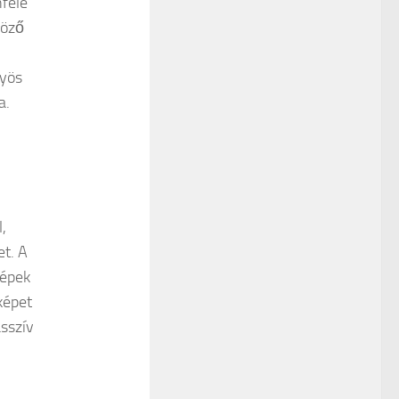
nféle
böző
nyös
a.
,
et. A
képek
képet
sszív