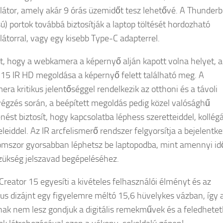
átor, amely akár 9 órás üzemidőt tesz lehetővé. A Thunderb
sú) portok továbbá biztosítják a laptop töltését hordozható
átorral, vagy egy kisebb Type-C adapterrel.
t, hogy a webkamera a képernyő alján kapott volna helyet, a
 15 IR HD megoldása a képernyő felett található meg. A
ra kritikus jelentőséggel rendelkezik az otthoni és a távoli
gzés során, a beépített megoldás pedig közel valósághű
nést biztosít, hogy kapcsolatba léphess szeretteiddel, kollég
leiddel. Az IR arcfelismerő rendszer felgyorsítja a bejelentke
omszor gyorsabban léphetsz be laptopodba, mint amennyi id
zükség jelszavad begépeléséhez.
Creator 15 egyesíti a kivételes felhasználói élményt és az
kus dizájnt egy figyelemre méltó 15,6 hüvelykes vázban, így 
nak nem lesz gondjuk a digitális remekművek és a feledhetet