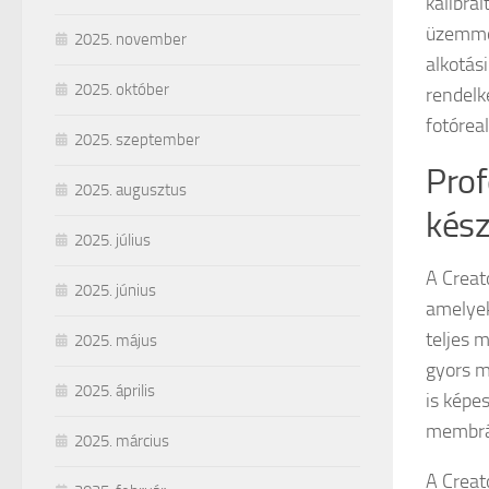
kalibrá
üzemmód
2025. november
alkotás
2025. október
rendelk
fotórea
2025. szeptember
Prof
2025. augusztus
kész
2025. július
A Creat
2025. június
amelyek
teljes 
2025. május
gyors m
2025. április
is képe
membrán
2025. március
A Creat