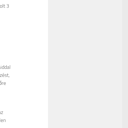
olt 3
áiddal
zést,
őre
az
len