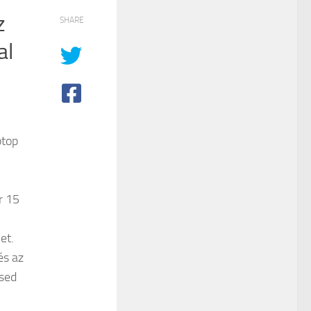
z
SHARE
al
ptop
r 15
het.
és az
sed