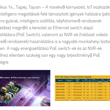
úlius 14., Tajpej, Tajvan – A növekvő környezeti, IoT eszközök
ntelligens megoldások felé támasztott igények hatására (pél
ens gyárak, intelligens szállítás, képfelismerő rendszerek
tése) megnőtt a kereslet az Ethernet switch alapú
ellátásra (PoE Switch), valamint az NVR-ek (hálózati videós
elő rendszerek) használatára is a nagyobb munkahelyi bizt
en. A nagy energiaellátású PoE switch-ek és az NVR-ek
éhez ellenben szükség van egy nagy teljesítményű PoE
égre.