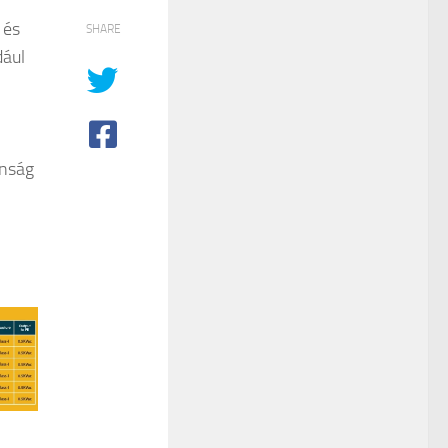
 és
SHARE
dául
onság