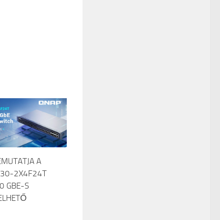
EMUTATJA A
30-2X4F24T
00 GBE-S
ELHETŐ