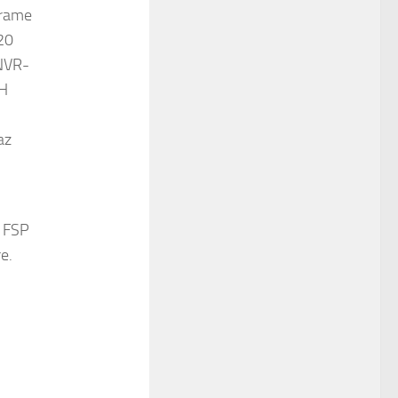
frame
20
 NVR-
4H
az
z FSP
e.