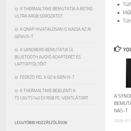
Túl
A THERMALTAKE BEMUTATJA A RETRO
Műk
ULTRA ARGB SOROZATOT
Túl
A QNAP HIVATALOSAN IS KIADJA AZ AI
GENIUS-T
YOU
A SANDBERG BEMUTATJA ÚJ
BLUETOOTH AUDIÓ ADAPTERÉT ÉS
LAPTOPTÖLTŐIT
FEDEZD FEL A GO 6 (GEN II)-T
A THERMALTAKE BEJELENTI A
A SYNO
TS120/TS140 EX RGB PC-VENTILÁTORT
BEMUTA
NAS-T
2020-07
LEGUTÓBBI HOZZÁSZÓLÁSOK