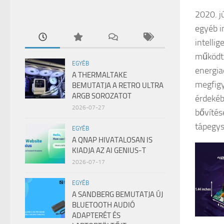
2020. j
egyéb i
intellig
működte
EGYÉB
energia
A THERMALTAKE
megfigy
BEMUTATJA A RETRO ULTRA
ARGB SOROZATOT
érdekéb
2026-07-27
bővítés
tápegys
EGYÉB
A QNAP HIVATALOSAN IS
KIADJA AZ AI GENIUS-T
2026-07-17
EGYÉB
A SANDBERG BEMUTATJA ÚJ
BLUETOOTH AUDIÓ
ADAPTERÉT ÉS