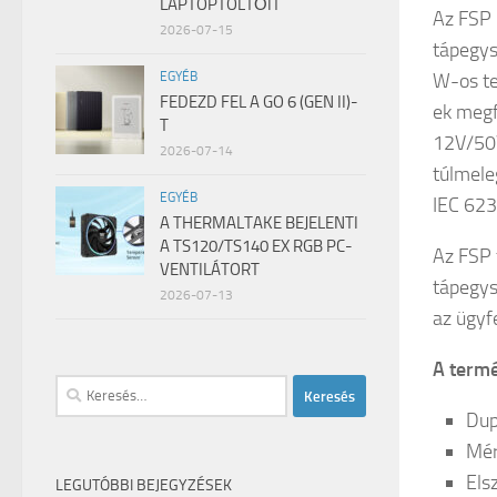
LAPTOPTÖLTŐIT
Az FSP
2026-07-15
tápegys
W-os te
EGYÉB
FEDEZD FEL A GO 6 (GEN II)-
ek megf
T
12V/50W
2026-07-14
túlmele
EGYÉB
IEC 62
A THERMALTAKE BEJELENTI
A TS120/TS140 EX RGB PC-
Az FSP 
VENTILÁTORT
tápegys
2026-07-13
az ügyfe
A termé
Keresés:
Dup
Mér
Els
LEGUTÓBBI BEJEGYZÉSEK