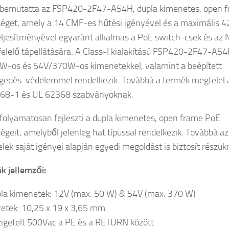
 bemutatta az FSP420-2F47-A54H, dupla kimenetes, open 
éget, amely a 14 CMF-es hűtési igényével és a maximális 4
ljesítményével egyaránt alkalmas a PoE switch-csek és az
elelő tápellátására. A Class-I kialakítású FSP420-2F47-A5
-os és 54V/370W-os kimenetekkel, valamint a beépített
gedés-védelemmel rendelkezik. Továbbá a termék megfelel 
368-1 és UL 62368 szabványoknak.
folyamatosan fejleszti a dupla kimenetes, open frame PoE
égeit, amelyből jelenleg hat típussal rendelkezik. Továbbá a
lek saját igényei alapján egyedi megoldást is biztosít részükr
k jellemzői:
la kimenetek: 12V (max. 50 W) & 54V (max. 370 W)
etek: 10,25 x 19 x 3,65 mm
zigetelt 500Vac a PE és a RETURN között