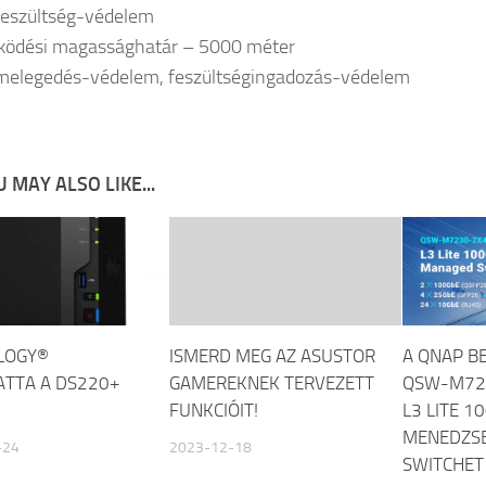
feszültség-védelem
ödési magassághatár – 5000 méter
melegedés-védelem, feszültségingadozás-védelem
 MAY ALSO LIKE...
LOGY®
ISMERD MEG AZ ASUSTOR
A QNAP B
TTA A DS220+
GAMEREKNEK TERVEZETT
QSW-M72
FUNKCIÓIT!
L3 LITE 1
MENEDZS
-24
2023-12-18
SWITCHET