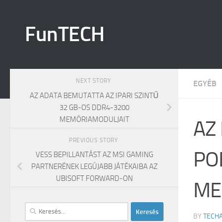
Skip to content
FunTECH
NEXT STORY
EGYÉB
AZ ADATA BEMUTATTA AZ IPARI SZINTŰ
32 GB-OS DDR4-3200
MEMÓRIAMODULJAIT
AZ
PREVIOUS STORY
PO
VESS BEPILLANTÁST AZ MSI GAMING
PARTNERÉNEK LEGÚJABB JÁTÉKAIBA AZ
UBISOFT FORWARD-ON
ME
Keresés:
BY
TECH