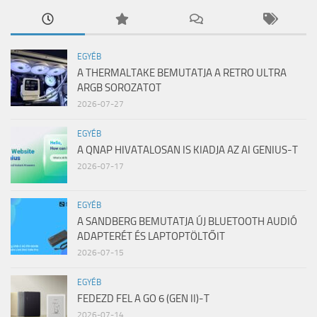
EGYÉB
A THERMALTAKE BEMUTATJA A RETRO ULTRA
ARGB SOROZATOT
2026-07-27
EGYÉB
A QNAP HIVATALOSAN IS KIADJA AZ AI GENIUS-T
2026-07-17
EGYÉB
A SANDBERG BEMUTATJA ÚJ BLUETOOTH AUDIÓ
ADAPTERÉT ÉS LAPTOPTÖLTŐIT
2026-07-15
EGYÉB
FEDEZD FEL A GO 6 (GEN II)-T
2026-07-14