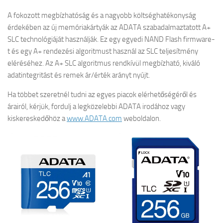
A fokozott megbízhatóság és a nagyobb költséghatékonyság
érdekében az új memóriakártyák az ADATA szabadalmaztatott A+
SLC technológiáját használják. Ez egy egyedi NAND Flash firmware-
t és egy A+ rendezési algoritmust használ az SLC teljesítmény
eléréséhez. Az A+ SLC algoritmus rendkívül megbízható, kiváló
adatintegritást és remek ár/érték arányt nyújt.
Ha többet szeretnél tudni az egyes piacok elérhetőségéről és
árairól, kérjük, fordulj a legközelebbi ADATA irodához vagy
kiskereskedőhöz a
www.ADATA.com
weboldalon.