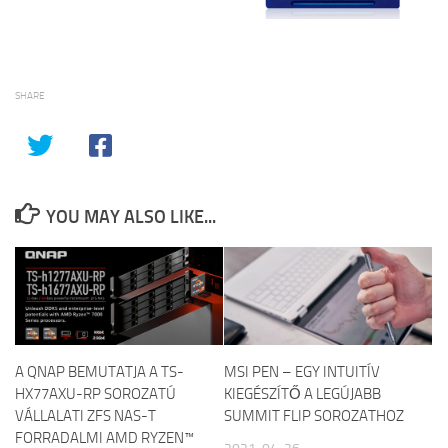
SHARE
YOU MAY ALSO LIKE...
A QNAP BEMUTATJA A TS-
MSI PEN – EGY INTUITÍV
HX77AXU-RP SOROZATÚ
KIEGÉSZÍTŐ A LEGÚJABB
VÁLLALATI ZFS NAS-T
SUMMIT FLIP SOROZATHOZ
FORRADALMI AMD RYZEN™