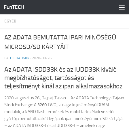
FunTECH
Skip to content
EGYÉB
AZ ADATA BEMUTATTA IPARI MINŐSÉGŰ
MICROSD/SD KÁRTYÁIT
BY
TECHADMIN
·
2020-08-26
Az ADATA ISDD33K és az IUDD33K kiváló
megbízhatóságot, tartósságot és
teljesítményt kínál az ipari alkalmazásokhoz
2020. augusztus 26., Tajpej, Tajvan – Az ADATA Technology (Tajvan
Stock Exchange: A 3260.TWO), a nagy teljesítményű DRAM
modulok, a NAND flash termékek és mobil tartozékok vezető
gyártója bemutatta a két legújabb ipari minőségű microSD kártyáját
– az ADATA ISDD33K-t és a IUDD33K-t – amelyek nagy