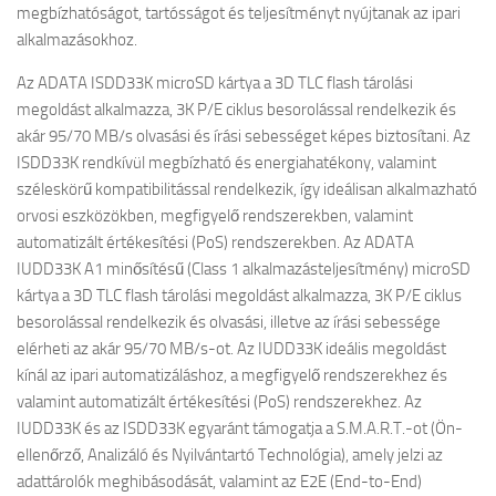
megbízhatóságot, tartósságot és teljesítményt nyújtanak az ipari
alkalmazásokhoz.
Az ADATA ISDD33K microSD kártya a 3D TLC flash tárolási
megoldást alkalmazza, 3K P/E ciklus besorolással rendelkezik és
akár 95/70 MB/s olvasási és írási sebességet képes biztosítani. Az
ISDD33K rendkívül megbízható és energiahatékony, valamint
széleskörű kompatibilitással rendelkezik, így ideálisan alkalmazható
orvosi eszközökben, megfigyelő rendszerekben, valamint
automatizált értékesítési (PoS) rendszerekben. Az ADATA
IUDD33K A1 minősítésű (Class 1 alkalmazásteljesítmény) microSD
kártya a 3D TLC flash tárolási megoldást alkalmazza, 3K P/E ciklus
besorolással rendelkezik és olvasási, illetve az írási sebessége
elérheti az akár 95/70 MB/s-ot. Az IUDD33K ideális megoldást
kínál az ipari automatizáláshoz, a megfigyelő rendszerekhez és
valamint automatizált értékesítési (PoS) rendszerekhez. Az
IUDD33K és az ISDD33K egyaránt támogatja a S.M.A.R.T.-ot (Ön-
ellenőrző, Analizáló és Nyilvántartó Technológia), amely jelzi az
adattárolók meghibásodását, valamint az E2E (End-to-End)