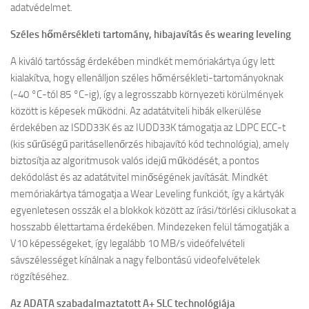
adatvédelmet.
Széles hőmérsékleti tartomány, hibajavítás és wearing leveling
A kiváló tartósság érdekében mindkét memóriakártya úgy lett
kialakítva, hogy ellenálljon széles hőmérsékleti-tartományoknak
(-40 °C-tól 85 °C-ig), így a legrosszabb környezeti körülmények
között is képesek működni. Az adatátviteli hibák elkerülése
érdekében az ISDD33K és az IUDD33K támogatja az LDPC ECC-t
(kis sűrűségű paritásellenőrzés hibajavító kód technológia), amely
biztosítja az algoritmusok valós idejű működését, a pontos
dekódolást és az adatátvitel minőségének javítását. Mindkét
memóriakártya támogatja a Wear Leveling funkciót, így a kártyák
egyenletesen osszák el a blokkok között az írási/törlési ciklusokat a
hosszabb élettartama érdekében. Mindezeken felül támogatják a
V10 képességeket, így legalább 10 MB/s videófelvételi
sávszélességet kínálnak a nagy felbontású videofelvételek
rögzítéséhez.
Az ADATA szabadalmaztatott A+ SLC technológiája​​​​​​​