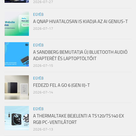
2026-07-27
EGYÉB
A QNAP HIVATALOSAN IS KIADJA AZ AI GENIUS-T
2026-07-17
EGYÉB
A SANDBERG BEMUTATJA ÚJ BLUETOOTH AUDIÓ
ADAPTERÉT ÉS LAPTOPTÖLTŐIT
2026-07-15
EGYÉB
FEDEZD FEL A GO 6 (GEN II)-T
2026-07-14
EGYÉB
A THERMALTAKE BEJELENTI A TS120/TS140 EX
RGB PC-VENTILÁTORT
2026-07-13