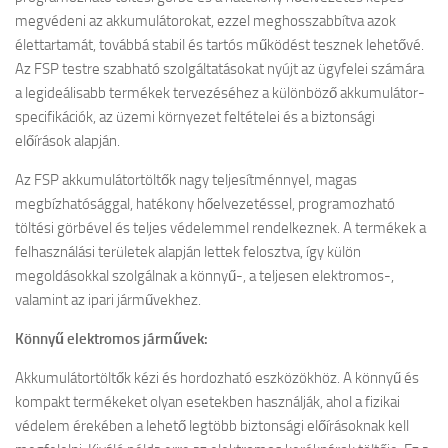
megvédeni az akkumulátorokat, ezzel meghosszabbítva azok
élettartamát, továbbá stabil és tartós működést tesznek lehetővé.
Az FSP testre szabható szolgáltatásokat nyújt az ügyfelei számára
a legideálisabb termékek tervezéséhez a különböző akkumulátor-
specifikációk, az üzemi környezet feltételei és a biztonsági
előírások alapján.
Az FSP akkumulátortöltők nagy teljesítménnyel, magas
megbízhatósággal, hatékony hőelvezetéssel, programozható
töltési görbével és teljes védelemmel rendelkeznek. A termékek a
felhasználási területek alapján lettek felosztva, így külön
megoldásokkal szolgálnak a könnyű-, a teljesen elektromos-,
valamint az ipari járművekhez.
Könnyű elektromos járművek:
Akkumulátortöltők kézi és hordozható eszközökhöz. A könnyű és
kompakt termékeket olyan esetekben használják, ahol a fizikai
védelem érekében a lehető legtöbb biztonsági előírásoknak kell