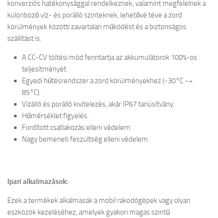
konverziós hatékonysággal rendelkeznek, valamint megfelelnek a
különböző víz- és porálló szinteknek, lehetővé téve a zord
körülmények közötti zavartalan működést és a biztonságos
szállítást is.
A CC-CV töltési mód fenntartja az akkumulátorok 100%-os
teljesítményét.
Egyedi hűtésrendszer a zord körülményekhez (-30°C ~+
85°C).
Vízálló és porálló kivitelezés, akár IP67 tanúsítvány.
Hőmérséklet figyelés.
Fordított csatlakozás elleni védelem.
Nagy bemeneti feszültség elleni védelem.
Ipari alkalmazások:
Ezek a termékek alkalmasak a mobil rakodógépek vagy olyan
eszközök kezeléséhez, amelyek gyakori magas szintű