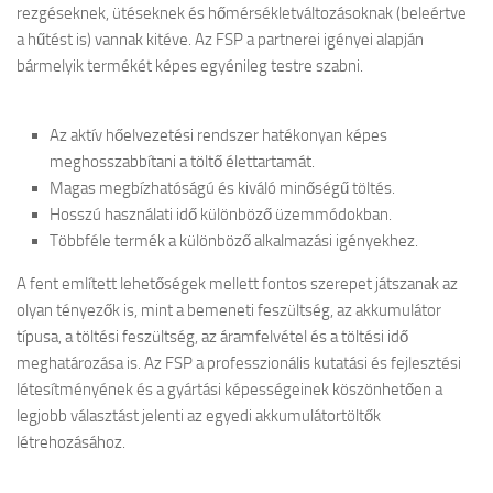
rezgéseknek, ütéseknek és hőmérsékletváltozásoknak (beleértve
a hűtést is) vannak kitéve. Az FSP a partnerei igényei alapján
bármelyik termékét képes egyénileg testre szabni.
Az aktív hőelvezetési rendszer hatékonyan képes
meghosszabbítani a töltő élettartamát.
Magas megbízhatóságú és kiváló minőségű töltés.
Hosszú használati idő különböző üzemmódokban.
Többféle termék a különböző alkalmazási igényekhez.
A fent említett lehetőségek mellett fontos szerepet játszanak az
olyan tényezők is, mint a bemeneti feszültség, az akkumulátor
típusa, a töltési feszültség, az áramfelvétel és a töltési idő
meghatározása is. Az FSP a professzionális kutatási és fejlesztési
létesítményének és a gyártási képességeinek köszönhetően a
legjobb választást jelenti az egyedi akkumulátortöltők
létrehozásához.