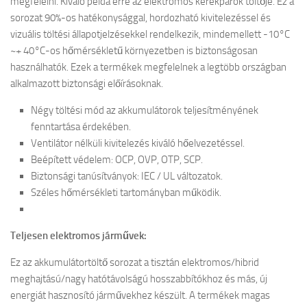
megfelelni. Kiváló példa erre az elektromos kerékpárok töltője. Ez a
sorozat 90%-os hatékonysággal, hordozható kivitelezéssel és
vizuális töltési állapotjelzésekkel rendelkezik, mindemellett -10°C
~+ 40°C-os hőmérsékletű környezetben is biztonságosan
használhatók. Ezek a termékek megfelelnek a legtöbb országban
alkalmazott biztonsági előírásoknak.
Négy töltési mód az akkumulátorok teljesítményének
fenntartása érdekében.
Ventilátor nélküli kivitelezés kiváló hőelvezetéssel.
Beépített védelem: OCP, OVP, OTP, SCP.
Biztonsági tanúsítványok: IEC / UL változatok.
Széles hőmérsékleti tartományban működik.
Teljesen elektromos járművek:
Ez az akkumulátortöltő sorozat a tisztán elektromos/hibrid
meghajtású/nagy hatótávolságú hosszabbítókhoz és más, új
energiát hasznosító járművekhez készült. A termékek magas