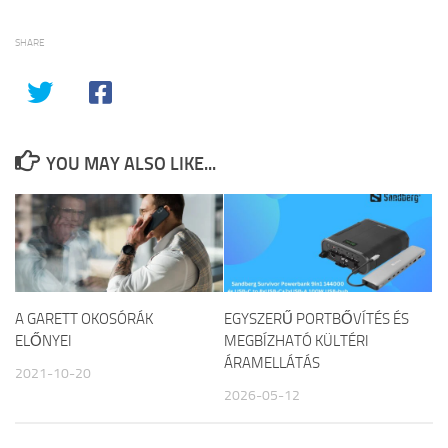
SHARE
YOU MAY ALSO LIKE...
A GARETT OKOSÓRÁK
EGYSZERŰ PORTBŐVÍTÉS ÉS
ELŐNYEI
MEGBÍZHATÓ KÜLTÉRI
ÁRAMELLÁTÁS
2021-10-20
2026-05-12