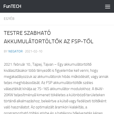
FunTECH
Skip to content
EGYÉB
TESTRE SZABHATÓ
AKKUMULÁTORTÖLTŐK AZ FSP-TŐL
BY
NEGATOR
·
2021-02-10
2021. február 10., Tajpej, Tajvan – Egy akkumulátortöltő
kiválasztásakor több tényezőt is figyelembe kell venni, hogy
megakadályozzuk az akkumulátorok hibás működését, vagy annak
teljes meghibásodását. Az FSP akkumulátortöltők széles
választékát kínálja az 7S-16S akkumulátor modulokhoz. A 84W-
20KW teljesítményű kimenet tökéletes a különböző területeken
történő alkalmazáshoz, beleértve a külső vagy fedélzeti töltőként
való használatot. Az optimalizált áramköri kialakítás, a
programozható töltési görbe és a hatékony hőelvezetés képes