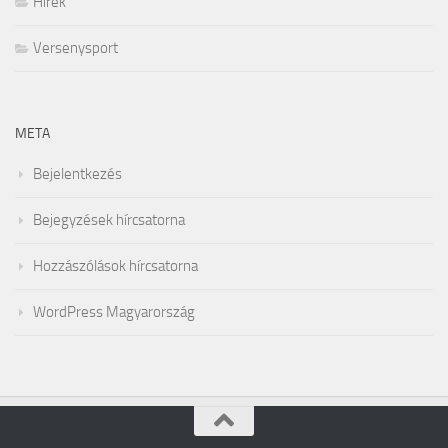
Hírek
Versenysport
META
Bejelentkezés
Bejegyzések hírcsatorna
Hozzászólások hírcsatorna
WordPress Magyarország