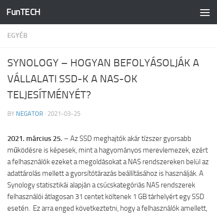
FunTECH
Skip to content
EGYÉB
SYNOLOGY – HOGYAN BEFOLYÁSOLJÁK A
VÁLLALATI SSD-K A NAS-OK
TELJESÍTMÉNYÉT?
BY
NEGATOR
·
2021-03-25
2021. március 25.
– Az SSD meghajtók akár tízszer gyorsabb
működésre is képesek, mint a hagyományos merevlemezek, ezért
a felhasználók ezeket a megoldásokat a NAS rendszereken belül az
adattárolás mellett a gyorsítótárazás beállításához is használják. A
Synology statisztikái alapján a csúcskategóriás NAS rendszerek
felhasználói átlagosan 31 centet költenek 1 GB tárhelyért egy SSD
esetén. Ez arra enged következtetni, hogy a felhasználók amellett,