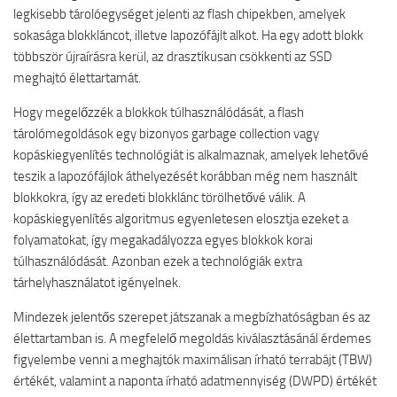
legkisebb tárolóegységet jelenti az flash chipekben, amelyek
sokasága blokkláncot, illetve lapozófájlt alkot. Ha egy adott blokk
többször újraírásra kerül, az drasztikusan csökkenti az SSD
meghajtó élettartamát.
Hogy megelőzzék a blokkok túlhasználódását, a flash
tárolómegoldások egy bizonyos garbage collection vagy
kopáskiegyenlítés technológiát is alkalmaznak, amelyek lehetővé
teszik a lapozófájlok áthelyezését korábban még nem használt
blokkokra, így az eredeti blokklánc törölhetővé válik. A
kopáskiegyenlítés algoritmus egyenletesen elosztja ezeket a
folyamatokat, így megakadályozza egyes blokkok korai
túlhasználódását. Azonban ezek a technológiák extra
tárhelyhasználatot igényelnek.
Mindezek jelentős szerepet játszanak a megbízhatóságban és az
élettartamban is. A megfelelő megoldás kiválasztásánál érdemes
figyelembe venni a meghajtók maximálisan írható terrabájt (TBW)
értékét, valamint a naponta írható adatmennyiség (DWPD) értékét