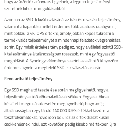
hogy az ár/érték arányra is figyelnek, a legjobb teljesítményt
szeretnék kihozni megoldásaikból.
Azonban az SSD-k kiválasztásánál az írási és olvasási teljesítmény,
valamint a kapacitás mellett érdemes több adatra is odafigyelni,
mint például a 4K IOPS értékre, amely jobban képes tükrözni a
termék valós teljesítményét a mindennapi feladatok végrehajtása
során. Egy másik érdekes tény pedig az, hogy a vállalati szintű SSD-
k teljesítménye általánosságban rosszabb, mint egy fogyasztói
megoldásé. A Synology véleménye szerint az alábbi 3 tényezőre
érdemes figyelni a megfelelő SSD-k kiválasztása során.
Fenntartható teljesítmény
Egy SSD meghajtó tesztelése során megfigyelhető, hogy a
teljesítmény az idő előrehaladtával csökken. Fogyasztóknak
készített megoldások esetén megfigyelhető, hogy amíg
általánosságban egy tároló 140 000 IOPS értékkel kezdi el a
tesztfolyamatokat, rövid időn belül ez az érték drasztikusan
csökkenésnek indul, ezt követően pedig kisebb mértékben újra