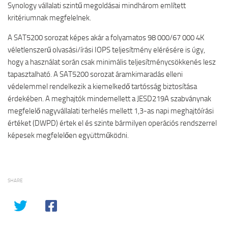
Synology vállalati szintű megoldásai mindhárom említett
kritériumnak megfelelnek.
A SAT5200 sorozat képes akár a folyamatos 98 000/67 000 4K
véletlenszerű olvasási/írási IOPS teljesítmény elérésére is úgy,
hogy a használat során csak minimális teljesítménycsökkenés lesz
tapasztalható. A SAT5200 sorozat áramkimaradás elleni
védelemmel rendelkezik a kiemelkedő tartósság biztosítása
érdekében. A meghajtók mindemellett a JESD219A szabványnak
megfelelő nagyvállalati terhelés mellett 1,3-as napi meghajtóírási
értéket (DWPD) értek el és szinte bármilyen operációs rendszerrel
képesek megfelelően együttműködni.
SHARE