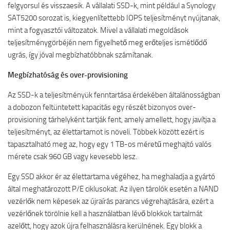
felgyorsul és visszaesik. A vállalati SSD-k, mint például a Synology
SAT5200 sorozat is, kiegyenlítettebb IOPS teljesítményt nyújtanak,
mint a fogyasztói változatok. Mivel a vállalati megoldások
teljesítménygörbéjén nem figyelhető meg erőteljes ismétlődő
ugrás, így jóval megbízhatóbbnak számítanak.
Megbízhatóság és over-provisioning
Az SSD-k a teljesítményük fenntartása érdekében általánosságban
a dobozon feltüntetett kapacitás egy részét bizonyos over-
provisioning tárhelyként tartják fent, amely amellett, hogy javítja a
teljesítményt, az élettartamot is növeli. Többek között ezért is
tapasztalható meg az, hogy egy 1 TB-os méretű meghajtó valós
mérete csak 960 GB vagy kevesebb lesz.
Egy SSD akkor ér az élettartama végéhez, ha meghaladja a gyártó
által meghatározott P/E ciklusokat. Az ilyen tárolók esetén a NAND
vezérlők nem képesek az újraírás parancs végrehajtására, ezért a
vezérlőnek törölnie kell a használatban lévő blokkok tartalmát
azelőtt, hogy azok újra felhasználásra kerülnének. Egy blokk a