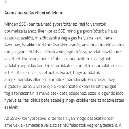
is.
Áramkimaradás elleni védelem
Minden SSD-ben található gyorsítótár az írási folyamatok
optimalizálásához. Ilyenkor az SSD mindig a gyorsítótárba írja az
adatokat azelőtt, mielőtt azok a végleges helyükre kerülnének.
Azonban, ha akkor történik áramkimaradás, amikor az írandó adatok
még a gyorsítótárban várnak a végleges írásra, az adatvesztéshez
vezethet. Ilyenkor jönnek képbe a kondenzátorok. A legtöbb
vállalati megoldás kondenzátorokkal/kis méretű akkumulátorokkal
is fel lett szerelve, ezzel biztosítva azt, hogy az adatok
áramkimaradás ellenére is írhatók maradjanak. Ha a feszültség
ingadozik, az SSD vezérlője a kondenzátorokban tárolt energiát
fogja felhasználni a műveletek befejezéséhez, ezzel elegendő időt
nyerve az írási ciklus befejezéséig, hogy csökkentse az adatvesztés
esélyét.
Az SSD-k térnyerésével érdemes olyan megoldásokat keresni,
amelyek alkalmasak a vállalati szintű feladatok végrehajtására is. A