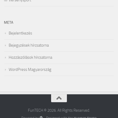
Versenysport
META
Bejelentkezés
Bejegyzések hírcsatorna
Hozzászólások hírcsatorna
WordPress Magyarország
FunTECH © 2026. All Rights Reserved.
Powered by
- Designed with the
Hueman theme