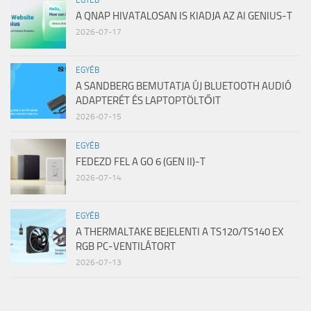
EGYÉB
A QNAP HIVATALOSAN IS KIADJA AZ AI GENIUS-T
2026-07-17
EGYÉB
A SANDBERG BEMUTATJA ÚJ BLUETOOTH AUDIÓ
ADAPTERÉT ÉS LAPTOPTÖLTŐIT
2026-07-15
EGYÉB
FEDEZD FEL A GO 6 (GEN II)-T
2026-07-14
EGYÉB
A THERMALTAKE BEJELENTI A TS120/TS140 EX
RGB PC-VENTILÁTORT
2026-07-13