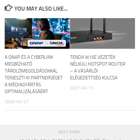
YOU MAY ALSO LIKE...
A QNAP ÉS A CYBERLINK
TENDA W15E VEZETÉK
MEGBÍZHATÓ
NÉLKÜLI HOTSPOT ROUTER
TÁROLÓMEGOLDÁSOKKAL
– A VÁSÁRLÓI
TERJESZTI KI PARTNERSÉGET
ELÉGEDETTSÉG KULCSA
A MÉDIAGYÁRTÁS
2021-02-11
OPTIMALIZÁLÁSÁÉRT
2026-03-27
NEXT STORY