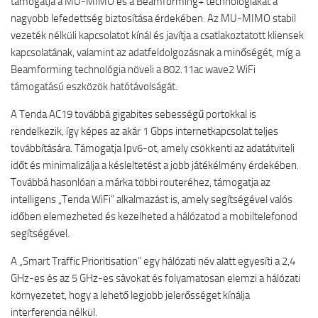
támogatja a MU-MIMO és a Beamforming+ technológiákat a
nagyobb lefedettség biztosítása érdekében. Az MU-MIMO stabil
vezeték nélküli kapcsolatot kínál és javítja a csatlakoztatott kliensek
kapcsolatának, valamint az adatfeldolgozásnak a minőségét, míg a
Beamforming technológia növeli a 802.11ac wave2 WiFi
támogatású eszközök hatótávolságát.
A Tenda AC19 továbbá gigabites sebességű portokkal is
rendelkezik, így képes az akár 1 Gbps internetkapcsolat teljes
továbbítására. Támogatja Ipv6-ot, amely csökkenti az adatátviteli
időt és minimalizálja a késleltetést a jobb játékélmény érdekében.
Továbbá hasonlóan a márka többi routeréhez, támogatja az
intelligens „Tenda WiFi” alkalmazást is, amely segítségével valós
időben elemezheted és kezelheted a hálózatod a mobiltelefonod
segítségével.
A „Smart Traffic Prioritisation” egy hálózati név alatt egyesíti a 2,4
GHz-es és az 5 GHz-es sávokat és folyamatosan elemzi a hálózati
környezetet, hogy a lehető legjobb jelerősséget kínálja
interferencia nélkül.