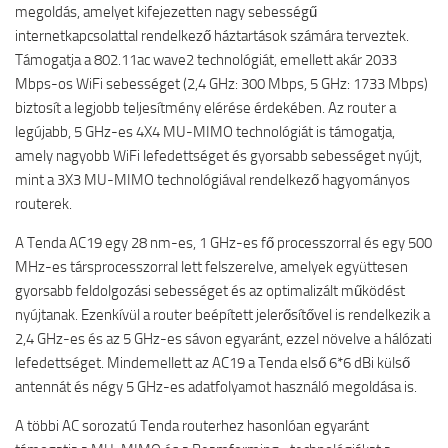
megoldás, amelyet kifejezetten nagy sebességű
internetkapcsolattal rendelkező háztartások számára terveztek.
Támogatja a 802.11ac wave2 technológiát, emellett akár 2033
Mbps-os WiFi sebességet (2,4 GHz: 300 Mbps, 5 GHz: 1733 Mbps)
biztosít a legjobb teljesítmény elérése érdekében. Az router a
legújabb, 5 GHz-es 4X4 MU-MIMO technológiát is támogatja,
amely nagyobb WiFi lefedettséget és gyorsabb sebességet nyújt,
mint a 3X3 MU-MIMO technológiával rendelkező hagyományos
routerek.
A Tenda AC19 egy 28 nm-es, 1 GHz-es fő processzorral és egy 500
MHz-es társprocesszorral lett felszerelve, amelyek együttesen
gyorsabb feldolgozási sebességet és az optimalizált működést
nyújtanak. Ezenkívül a router beépített jelerősítővel is rendelkezik a
2,4 GHz-es és az 5 GHz-es sávon egyaránt, ezzel növelve a hálózati
lefedettséget. Mindemellett az AC19 a Tenda első 6*6 dBi külső
antennát és négy 5 GHz-es adatfolyamot használó megoldása is.
A többi AC sorozatú Tenda routerhez hasonlóan egyaránt