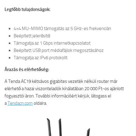
Legfőbb tulajdonságok:
4×4 MU-MIMO támogatás az 5 GHz-es frekvencián
Beépített jelerősítő
Támogatja az 1 Gbps internetkapcsolatot
Beépített USB port médiafájlok megosztásához
Támogatja az IPv6 protokollt
Árazás és elérhetőség:
A Tenda AC19 kétsávos gigabites vezeték nélküli router már
elérhető a hazai viszonteladók kínálatában 20 000 Ft-os ajánlott
fogyasztói áron. További információért kérjük, látogass el
a
Tendacn.com
oldalra.