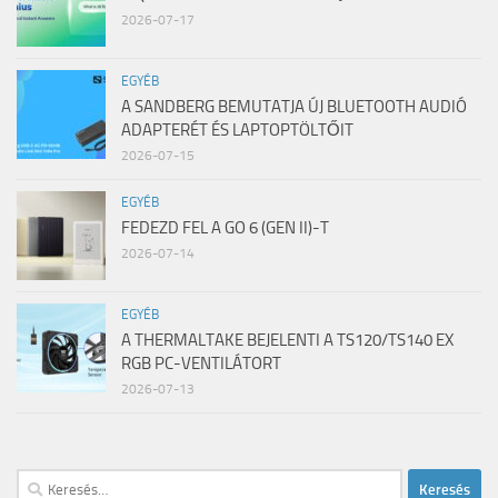
2026-07-17
EGYÉB
A SANDBERG BEMUTATJA ÚJ BLUETOOTH AUDIÓ
ADAPTERÉT ÉS LAPTOPTÖLTŐIT
2026-07-15
EGYÉB
FEDEZD FEL A GO 6 (GEN II)-T
2026-07-14
EGYÉB
A THERMALTAKE BEJELENTI A TS120/TS140 EX
RGB PC-VENTILÁTORT
2026-07-13
Keresés: