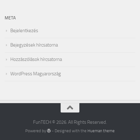
META
Bejelentkezés
Bejegyzések hírcsatorna
Hozzászólások hírcsatorna
WordPress Magyarország
FunTECH © 2026. All Rights Reserved.
Powered by
- Designed with the
Hueman theme