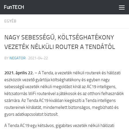
FunTECH
Skip to content
EGYÉB
NAGY SEBESSÉGŰ, KÖLTSÉGHATÉKONY
VEZETÉK NÉLKÜLI ROUTER A TENDÁTÓL
BY
NEGATOR
·
2021-04-22
2021. április 22.
– A Tenda, a vezeték nélküli routerek és hálózati
eszközök vezető gyártója költséghatékony és egyben nagy
sebességű vezeték nélküli megoldást kínál az AC19 intelligens,
kétcsatornás WiFi routerével a játékosok és az otthoni felhasználók
számára. Az Tenda AC19 kiválóan kiegészíti a Tenda intelligens
routereinek kínálatát, mindemellett biztonságos, megbízható és
gyors adatkapcsolatot biztosít.
A Tenda AC19 egy kétsávos, gigabites vezeték nélküli hálózati