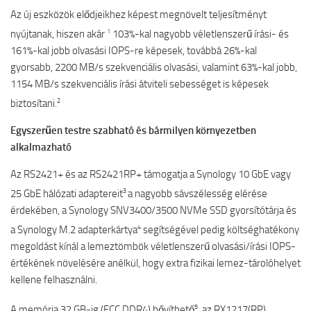
Az új eszközök elődjeikhez képest megnövelt teljesítményt
1
nyújtanak, hiszen akár
103%-kal nagyobb véletlenszerű írási- és
161%-kal jobb olvasási IOPS-re képesek, továbbá 26%-kal
gyorsabb, 2200 MB/s szekvenciális olvasási, valamint 63%-kal jobb,
1154 MB/s szekvenciális írási átviteli sebességet is képesek
2
biztosítani.
Egyszerűen testre szabható és bármilyen környezetben
alkalmazható
Az RS2421+ és az RS2421RP+ támogatja a Synology 10 GbE vagy
3
25 GbE hálózati adaptereit
a nagyobb sávszélesség elérése
érdekében, a Synology SNV3400/3500 NVMe SSD gyorsítótárja és
4
a Synology M.2 adapterkártya
segítségével pedig költséghatékony
megoldást kínál a lemeztömbök véletlenszerű olvasási/írási IOPS-
értékének növelésére anélkül, hogy extra fizikai lemez-tárolóhelyet
kellene felhasználni.
5
A memória 32 GB-ig (ECC DDR4) bővíthető
, az RX1217(RP)