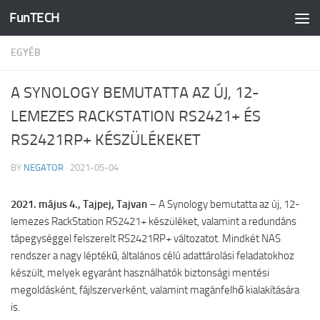
FunTECH
Skip to content
EGYÉB
A SYNOLOGY BEMUTATTA AZ ÚJ, 12-
LEMEZES RACKSTATION RS2421+ ÉS
RS2421RP+ KÉSZÜLÉKEKET
BY
NEGATOR
·
2021-05-04
2021. május 4., Tajpej,
Tajvan
– A Synology bemutatta az új, 12-
lemezes RackStation RS2421+ készüléket, valamint a redundáns
tápegységgel felszerelt RS2421RP+ változatot. Mindkét NAS
rendszer a nagy léptékű, általános célú adattárolási feladatokhoz
készült, melyek egyaránt használhatók biztonsági mentési
megoldásként, fájlszerverként, valamint magánfelhő kialakítására
is.