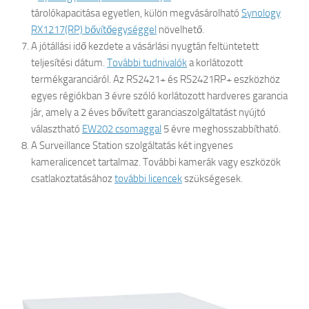
tárolókapacitása egyetlen, külön megvásárolható
Synology
RX1217(RP) bővítőegységgel
növelhető.
A jótállási idő kezdete a vásárlási nyugtán feltüntetett
teljesítési dátum.
További tudnivalók
a korlátozott
termékgaranciáról. Az RS2421+ és RS2421RP+ eszközhöz
egyes régiókban 3 évre szóló korlátozott hardveres garancia
jár, amely a 2 éves bővített garanciaszolgáltatást nyújtó
választható
EW202 csomaggal
5 évre meghosszabbítható.
A Surveillance Station szolgáltatás két ingyenes
kameralicencet tartalmaz. További kamerák vagy eszközök
csatlakoztatásához
további licencek
szükségesek.