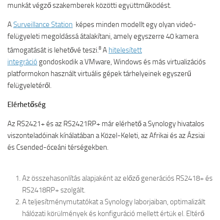
munkát végző szakemberek közötti együttműködést.
A
Surveillance Station
képes minden modellt egy olyan videó-
felügyeleti megoldássá átalakítani, amely egyszerre 40 kamera
8
támogatását is lehetővé teszi.
A
hitelesített
integráció
gondoskodik a VMware, Windows és más virtualizációs
platformokon használt virtuális gépek tárhelyeinek egyszerű
felügyeletéről.
Elérhetőség
Az RS2421+ és az RS2421RP+ már elérhető a Synology hivatalos
viszonteladóinak kínálatában a Közel-Keleti, az Afrikai és az Ázsiai
és Csended-óceáni térségekben.
Az összehasonlítás alapjaként az előző generációs RS2418+ és
RS2418RP+ szolgált.
A teljesítménymutatókat a Synology laborjaiban, optimalizált
hálózati körülmények és konfiguráció mellett értük el. Eltérő