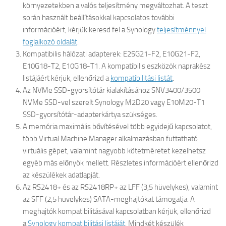
környezetekben a valós teljesítmény megváltozhat. A teszt
során használt beállításokkal kapcsolatos további
információért, kérjük keresd fel a Synology
teljesítménnyel
foglalkozó oldalát
.
Kompatibilis hálózati adapterek: E25G21-F2, E10G21-F2,
E10G18-T2, E10G18-T1. A kompatibilis eszközök naprakész
listájáért kérjük, ellenőrizd a
kompatibilitási listát
.
Az NVMe SSD-gyorsítótár kialakításához SNV3400/3500
NVMe SSD-vel szerelt Synology M2D20 vagy E10M20-T1
SSD-gyorsítótár-adapterkártya szükséges.
A memória maximális bővítésével több egyidejű kapcsolatot,
több Virtual Machine Manager alkalmazásban futtatható
virtuális gépet, valamint nagyobb kötetméretet kezelhetsz
egyéb más előnyök mellett. Részletes információért ellenőrizd
az készülékek adatlapját.
Az RS2418+ és az RS2418RP+ az LFF (3,5 hüvelykes), valamint
az SFF (2,5 hüvelykes) SATA-meghajtókat támogatja. A
meghajtók kompatibilitásával kapcsolatban kérjük, ellenőrizd
a
Synology kompatibilitási listáját
. Mindkét készülék