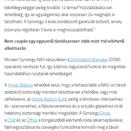
6
bővítőegységgel pedig további 12 lemez
hozzáadására van
lehetőség, így az egységekhez akár összesen 24 meghajtó is
társítható. A Synology 3 éves korlátozott garanciát biztosít, amely
7
bizonyos régiókban 5 évre is meghosszabbítható.
Nem csupán egy egyszerű tárolószerver: több mint 150 elérhető
alkalmazás
Minden Synology NAS készüléken a
DiskStation Manager
(DSM)
operációs rendszer fut, így számos nagyszerű funkció és megoldás
használatához nyújtanak lehetőséget.
A
Hyper Backup
lehetővé teszi, hogy a felhasználók a NAS-on tárolt
adatokról biztonsági mentést készítsenek a felhőbe, vagy más
célhelyekre, az
Active Backup Suite
pedig a Windows-kliensekhez
és -szerverekhez, a fájlszerverekhez és a virtuális gépekhez kínál
hatékony biztonsági mentési megoldást. A Synology
Drive
,
a
Chat
és az
Office
a böngészőből elérhető irodai alkalmazásokkal,
fájlmegosztással és csevegési funkciókkal könnyíti meg a távoli