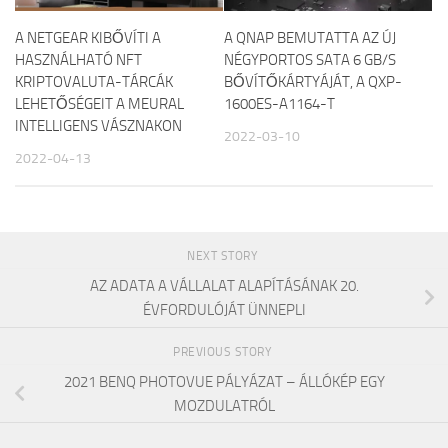
A NETGEAR KIBŐVÍTI A
A QNAP BEMUTATTA AZ ÚJ
HASZNÁLHATÓ NFT
NÉGYPORTOS SATA 6 GB/S
KRIPTOVALUTA-TÁRCÁK
BŐVÍTŐKÁRTYÁJÁT, A QXP-
LEHETŐSÉGEIT A MEURAL
1600ES-A1164-T
INTELLIGENS VÁSZNAKON
2022-03-10
2022-04-13
NEXT STORY
AZ ADATA A VÁLLALAT ALAPÍTÁSÁNAK 20.
ÉVFORDULÓJÁT ÜNNEPLI
PREVIOUS STORY
2021 BENQ PHOTOVUE PÁLYÁZAT – ÁLLÓKÉP EGY
MOZDULATRÓL