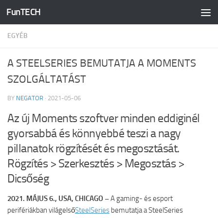
FunTECH
Skip to content
EGYÉB
A STEELSERIES BEMUTATJA A MOMENTS
SZOLGÁLTATÁST
BY
NEGATOR
·
2021-05-06
Az új Moments szoftver minden eddiginél
gyorsabbá és könnyebbé teszi a nagy
pillanatok rögzítését és megosztását.
Rögzítés > Szerkesztés > Megosztás >
Dicsőség
2021. MÁJUS 6., USA, CHICAGO –
A gaming- és esport
perifériákban világelső
SteelSeries
bemutatja a SteelSeries