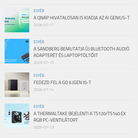
EGYÉB
A QNAP HIVATALOSAN IS KIADJA AZ AI GENIUS-T
2026-07-17
EGYÉB
A SANDBERG BEMUTATJA ÚJ BLUETOOTH AUDIÓ
ADAPTERÉT ÉS LAPTOPTÖLTŐIT
2026-07-15
EGYÉB
FEDEZD FEL A GO 6 (GEN II)-T
2026-07-14
EGYÉB
A THERMALTAKE BEJELENTI A TS120/TS140 EX
RGB PC-VENTILÁTORT
2026-07-13