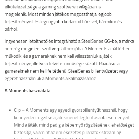
elkötelezettsége a gaming szoftverek világában is
megjelenik. Most minden játékos megoszthatja legjobb
teljesítményeit és legnagyobb kudarcait bárkivel, bármikor és
bárhol.
Ingyenesen letölthető és integrálható a SteelSeries GG-be, a márka
nemrég megjelent szoftverplatformjába. A Moments a háttérben
működik, és a gamereknek nem kell választaniuk a játék
teljesítménye, illetve a felvétel minősége között. Ráadásul a
gamereknek nem kell feltétlenül SteelSeries billentyűzetet vagy
egeret használniuk a Moments alkalmazásához.
A Moments használata
Clip – A Moments egy egyedi gyorsbillentyűt használ, hogy
könnyedén rögzítse a játékmenet legfontosabb eseményeit.
Mind a játék, mind pedig a képernyő rögzítésének lehetőséget
biztosítja, valamint az emlékezetes pillanatok streaming