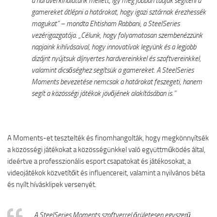
a hardverkínálatunk mellett, így még jobban tudjuk segíteni a
gamereket átlépni a határokat, hogy igazi sztárnak érezhessék
magukat” – mondta Ehtisham Rabbani, a SteelSeries
vezérigazgatója. „Célunk, hogy folyamatosan szembenézzünk
napjaink kihívásaival, hogy innovatívak legyünk és a legjobb
dizájnt nyújtsuk díjnyertes hardvereinkkel és szoftvereinkkel,
valamint dicsőséghez segítsük a gamereket. A SteelSeries
Moments bevezetése nemcsak a határokat feszegeti, hanem
segít a közösségi játékok jövőjének alakításában is.”
A Moments-et tesztelték és finomhangolták, hogy megkönnyítsék
a közösségi játékokat a közösségünkkel való együttműködés által,
ideértve a professzionális esport csapatokat és játékosokat, a
videojátékok közvetítőit és influencereit, valamint a nyilvános béta
és nyílt hívásklipek versenyét.
„A SteelSeries Moments szoftverrel őrületesen egyszerű