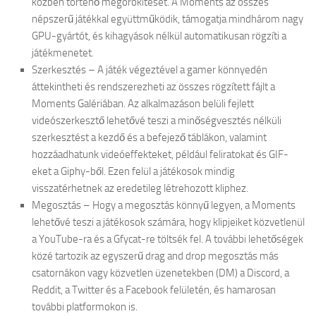
közben történő megörökítését. A Moments az összes
népszerű játékkal együttműködik, támogatja mindhárom nagy
GPU-gyártót, és kihagyások nélkül automatikusan rögzíti a
játékmenetet.
Szerkesztés – A játék végeztével a gamer könnyedén
áttekintheti és rendszerezheti az összes rögzített fájlt a
Moments Galériában. Az alkalmazáson belüli fejlett
videószerkesztő lehetővé teszi a minőségvesztés nélküli
szerkesztést a kezdő és a befejező táblákon, valamint
hozzáadhatunk videóeffekteket, például feliratokat és GIF-
eket a Giphy-ből. Ezen felül a játékosok mindig
visszatérhetnek az eredetileg létrehozott kliphez.
Megosztás – Hogy a megosztás könnyű legyen, a Moments
lehetővé teszi a játékosok számára, hogy klipjeiket közvetlenül
a YouTube-ra és a Gfycat-re töltsék fel. A további lehetőségek
közé tartozik az egyszerű drag and drop megosztás más
csatornákon vagy közvetlen üzenetekben (DM) a Discord, a
Reddit, a Twitter és a Facebook felületén, és hamarosan
további platformokon is.