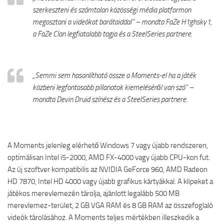
szerkeszteni és számtalan közösségi média platformon
megosztani a videókat barátaiddal” – mondta FaZe H1ghsky1,
a FaZe Clan legfiatalabb tagja és a SteelSeries partnere.
„Semmi sem hasonlítható össze a Moments-el ha a játék
közbeni legfontosabb pillanatok kiemeléséről van szó” –
mondta Devin Druid színész és a SteelSeries partnere.
A Moments jelenleg elérhető Windows 7 vagy újabb rendszeren,
optimálisan Intel i5-2000, AMD FX-4000 vagy újabb CPU-kon fut.
Az új szoftver kompatibilis az NVIDIA GeForce 960, AMD Radeon
HD 7870, Intel HD 4000 vagy újabb grafikus kártyákkal. A klipeket a
játékos merevlemezén tárolja, ajánlott legalább 500 MB
merevlemez-terület, 2 GB VGA RAM és 8 GB RAM az összefoglaló
videók tárolásához. A Moments teljes mértékben illeszkedik a