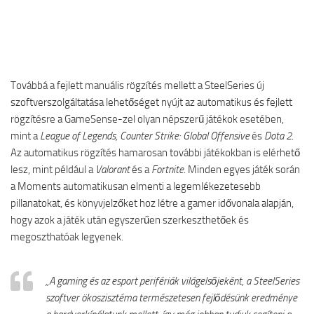
Továbbá a fejlett manuális rögzítés mellett a SteelSeries új
szoftverszolgáltatása lehetőséget nyújt az automatikus és fejlett
rögzítésre a GameSense-zel olyan népszerű játékok esetében,
mint a
League of Legends,
Counter Strike: Global Offensive
és
Dota 2
.
Az automatikus rögzítés hamarosan további játékokban is elérhető
lesz, mint például a
Valorant
és a
Fortnite
. Minden egyes játék során
a Moments automatikusan elmenti a legemlékezetesebb
pillanatokat, és könyvjelzőket hoz létre a gamer idővonala alapján,
hogy azok a játék után egyszerűen szerkeszthetőek és
megoszthatóak legyenek.
„A gaming és az esport perifériák világelsőjeként, a SteelSeries
szoftver ökoszisztéma természetesen fejlődésünk eredménye