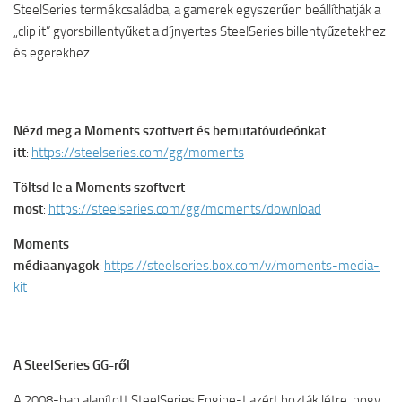
SteelSeries termékcsaládba, a gamerek egyszerűen beállíthatják a
„clip it” gyorsbillentyűket a díjnyertes SteelSeries billentyűzetekhez
és egerekhez.
Nézd meg a Moments szoftvert és bemutatóvideónkat
itt
:
https://steelseries.com/gg/moments
Töltsd le a Moments szoftvert
most
:
https://steelseries.com/gg/moments/download
Moments
médiaanyagok
:
https://steelseries.box.com/v/moments-media-
kit
A SteelSeries GG-ről
A 2008-ban alapított SteelSeries Engine-t azért hozták létre, hogy