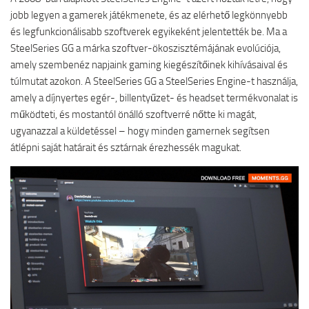
jobb legyen a gamerek játékmenete, és az elérhető legkönnyebb
és legfunkcionálisabb szoftverek egyikeként jelentették be. Ma a
SteelSeries GG a márka szoftver-ökoszisztémájának evolúciója,
amely szembenéz napjaink gaming kiegészítőinek kihívásaival és
túlmutat azokon. A SteelSeries GG a SteelSeries Engine-t használja,
amely a díjnyertes egér-, billentyűzet- és headset termékvonalat is
működteti, és mostantól önálló szoftverré nőtte ki magát,
ugyanazzal a küldetéssel – hogy minden gamernek segítsen
átlépni saját határait és sztárnak érezhessék magukat.