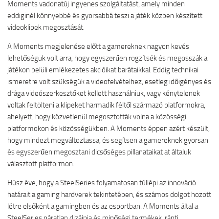
Moments vadonatúj ingyenes szolgáltatást, amely minden
eddiginél könnyebbé és gyorsabbá teszi a játék közben készített
videoklipek megosztását.
A Moments megjelenése előtt a gamereknek nagyon kevés
lehetőségük volt arra, hogy egyszerűen rögzítsék és megosszák a
játékon belüli emlékezetes akcióikat barátaikkal. Eddig technikai
ismeretre volt szükségük a videofelvételhez, esetleg időigényes és
drága videószerkesztőket kellett használniuk, vagy kénytelenek
voltak feltölteni a klipeket harmadik féltől származó platformokra,
ahelyett, hogy közvetlenül megosztották volna a közösségi
platformokon és közösségükben. A Moments éppen azért készült,
hogy mindezt megváltoztassa, és segítsen a gamereknek gyorsan
és egyszerűen megosztani dicsőséges pillanataikat at általuk
választott platformon.
Húsz éve, hogy a SteelSeries folyamatosan túllépi az innováció
határait a gaming hardverek tekintetében, és számos dolgot hozott
létre elsőként a gamingben és az esportban. A Moments által a
SteelSeries páratlan dizájnja és minőségi termékek iránti