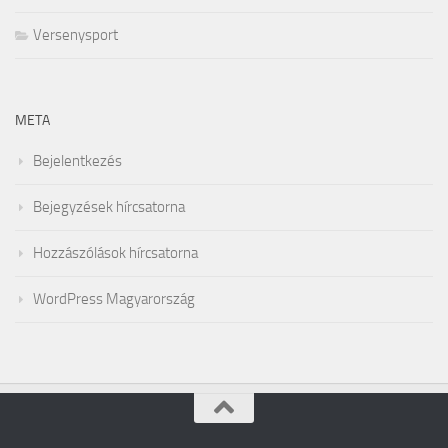
Versenysport
META
Bejelentkezés
Bejegyzések hírcsatorna
Hozzászólások hírcsatorna
WordPress Magyarország