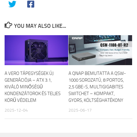
YOU MAY ALSO LIKE...
A VERO TÁPEGYSÉGEK ÚJ
A QNAP BEMUTATTA A QSW-
GENERÁCIÓJA – ATX 3.1,
1000 SOROZATÚ, 8 PORTOS,
KIVÁLÓ MINŐSÉGŰ
2,5 GBE-S, MULTIGIGABITES
KONDENZÁTOROK ÉS TELJES
SWITCHET – KOMPAKT,
KÖRŰ VÉDELEM
GYORS, KÖLTSÉGHATÉKONY
2025-12-04
2025-06-17