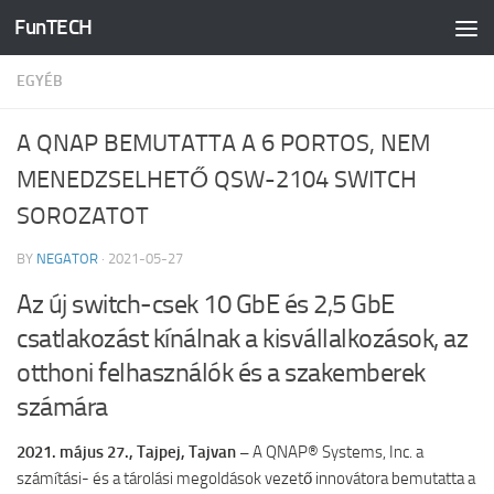
FunTECH
Skip to content
EGYÉB
A QNAP BEMUTATTA A 6 PORTOS, NEM
MENEDZSELHETŐ QSW-2104 SWITCH
SOROZATOT
BY
NEGATOR
·
2021-05-27
Az új switch-csek 10 GbE és 2,5 GbE
csatlakozást kínálnak a kisvállalkozások, az
otthoni felhasználók és a szakemberek
számára
2021. május 27., Tajpej, Tajvan –
A QNAP® Systems, Inc. a
számítási- és a tárolási megoldások vezető innovátora bemutatta a