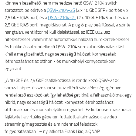
könnyen kezelhető, nem menedzselhető QSW-2104 switch
sorozatot, beleértve a
QSW-2104-2S
(2 x 10 GbE SFP+ port és 4 x
2,5 GbE RJ45 port) és a
QSW-2104-2T
(2 x 10 GbE RJ45 port és 4 x
2,5 GbE RJ45 port) megoldásokat. A plug & play beállítással, a szinte
hangtalan, ventilátor nélküli kialakítással, az IEEE 802.3az
hitelesítéssel, valamint az automatikus hálózati hurokérzékeléssel
és blokkolással rendelkező QSW-2104 sorozat ideális választást
kínál a megfizethető, nagy sebességű hálózati környezetek
létrehozásához az otthoni- és munkahelyi környezetekben
egyaránt.
„A 10 GbE és 2,5 GbE csatlakozással is rendelkező QSW-2104
sorozat képes összekapcsolni az eltérő sávszélességi igénnyel
rendelkező eszközöket, így lehetőséget kínál a felhasználóknak egy
hibrid, nagy sebességű hálózati környezet létrehozásához
otthonaikban és munkahelyükön egyaránt. Ez különösen hasznos a
fájlátvitel, a virtuális gépeken futtatott alkalmazások, a video
streaming/megosztás és a mindennapi feladatok
felgyorsításában.” – nyilatkozta Frank Liao, a QNAP