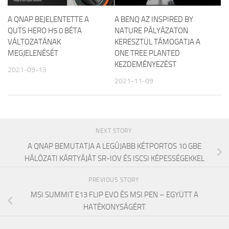
A QNAP BEJELENTETTE A
A BENQ AZ INSPIRED BY
QUTS HERO H5.0 BÉTA
NATURE PÁLYÁZATON
VÁLTOZATÁNAK
KERESZTÜL TÁMOGATJA A
MEGJELENÉSÉT
ONE TREE PLANTED
KEZDEMÉNYEZÉST
2021-09-13
2021-11-09
NEXT STORY
A QNAP BEMUTATJA A LEGÚJABB KÉTPORTOS 10 GBE
HÁLÓZATI KÁRTYÁJÁT SR-IOV ÉS ISCSI KÉPESSÉGEKKEL
PREVIOUS STORY
MSI SUMMIT E13 FLIP EVO ÉS MSI PEN – EGYÜTT A
HATÉKONYSÁGÉRT