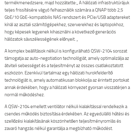
termékmenedzsere, majd hozzátette:„ A hálózati infrastruktúrájuk
teljes frissítésére vágyó felhasználók számára a QNAP több 2,5
GbE/10 GbE-kompatibilis NAS rendszert és PCIe/USB adaptereket
kínál az asztali számítógépekhez, szerverekhez és laptopokhoz,
hogy képesek legyenek kihasználni a következő generációs
hálózatok sávszélességének előnyeit. „
A komplex beállítások nélkül is konfigurálható QSW-2104 sorozat
támogatja az auto-negotiation technológiát, amely optimalizálja az
átviteli sebességet és a teljesítményt az összes csatlakoztatott
eszközön. Ezenkívül tartalmaz egy hálózati hurokfelderítő
technológiát is, amely automatikusan blokkolja az érintett portokat
annak érdekében, hogy a hálózati környezet gyorsan visszatérjen a
normál működéshez.
A QSW-2104 emellett ventilátor nélküli kialakítással rendelkezik a
csendes működés biztosítása érdekében. Az egyedülálló hűtési és
szellőzési kialakításának köszönhetően teljesítményromlás és
zavaró hangzás nélkül garantálja a megbízható működést.