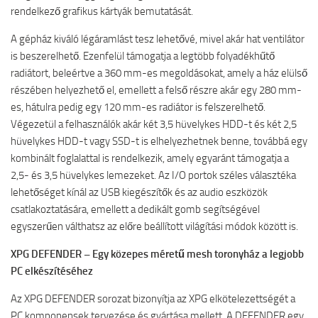
rendelkező grafikus kártyák bemutatását.
A gépház kiváló légáramlást tesz lehetővé, mivel akár hat ventilátor
is beszerelhető. Ezenfelül támogatja a legtöbb folyadékhűtő
radiátort, beleértve a 360 mm-es megoldásokat, amely a ház elülső
részében helyezhető el, emellett a felső részre akár egy 280 mm-
es, hátulra pedig egy 120 mm-es radiátor is felszerelhető.
Végezetül a felhasználók akár két 3,5 hüvelykes HDD-t és két 2,5
hüvelykes HDD-t vagy SSD-t is elhelyezhetnek benne, továbbá egy
kombinált foglalattal is rendelkezik, amely egyaránt támogatja a
2,5- és 3,5 hüvelykes lemezeket. Az I/O portok széles választéka
lehetőséget kínál az USB kiegészítők és az audio eszközök
csatlakoztatására, emellett a dedikált gomb segítségével
egyszerűen válthatsz az előre beállított világítási módok között is.
XPG DEFENDER – Egy közepes méretű mesh toronyház a legjobb
PC elkészítéséhez
Az XPG DEFENDER sorozat bizonyítja az XPG elkötelezettségét a
PC komponensek tervezése és gyártása mellett. A DEFENDER egy