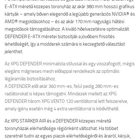
E-ATX méretű közepes toronyház az akár 380 mm hosszú grafikus
kártyák – amely bőven elegendő a legújabb generációs NVIDIA® és
AMD® megoldásokhoz – és az akár 170 mm nagyságú hűtési
megoldások támogatásához. A kiváló hőelvezetésre optimalizált
DEFENDER E-ATX méretei biztosítják a jövőbeni frissítés
lehetőségét, így a modderek számára is kecsegtető választást
jelenthet.
Az XPG DEFENDER minimalista stílussal és egy visszafogott, mégis
elegáns mágneses mesh előlappal rendelkezik az optimális
légáramlás biztosításához.
A DEFENDER elől akár 360 mm-es, felül pedig 280 mm-es
radiátorokat is képes támogatni. Mindezek mellett az XPG
DEFENDER három XPG VENTO 120 ventilátorral lett felszerelve,
amely igény esetén még 4 extra ventilátorral is kibővíthető.
Az XPG STARKER AIR és a DEFENDER közepes méretű
toronyházak elérhetősége régiónként változhat. Ha többet
szeretnél tudni az egyes piacok elérhetőségéről és árairól, kérjük,