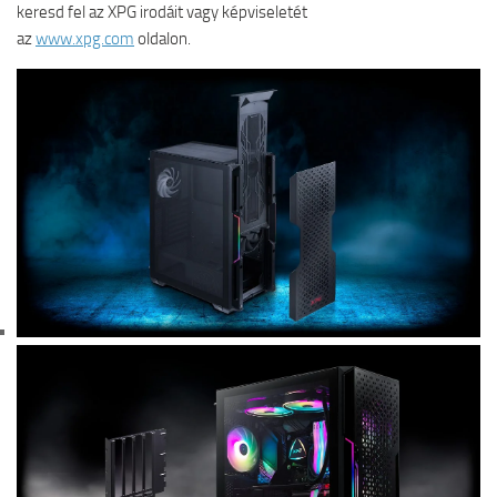
keresd fel az XPG irodáit vagy képviseletét
az
www.xpg.com
oldalon.