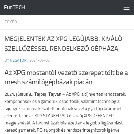
FunTECH
Skip to content
EGYÉB
MEGJELENTEK AZ XPG LEGÚJABB, KIVÁLÓ
SZELLŐZÉSSEL RENDELKEZŐ GÉPHÁZAI
BY
NEGATOR
·
2021-06-03
Az XPG mostantól vezető szerepet tölt be a
mesh számítógépházak piacán
2021. június 3., Tajpej, Tajvan
– Az XPG, a díjnyertes rendszerek,
komponensek és a gamerek, esportolók, valamint technológiai
rajongók számára készített perifériák vezető gyártója örömmel
jelentette be az XPG STARKER AIR és az új XPG DEFENDER
megjelenését. A toronyházak kifejezetten a legjobb légáramlást
kereső gamerek, PC-rajongók és rendszerintegrátorok igényei