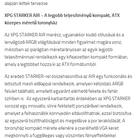
alapján lettek tervezve.
XPG STARKER AIR – A legjobb teljesítményű kompakt, ATX
közepes méretű toronyház
Az XPG STARKER AIR merész, ugyanakkor kiváló stílusával és a
lenyűgöző ARGB világításával minden figyelmet magára vonz,
miközben az iparágban méretarányosan az egyik legjobb
teljesítménnyel rendelkezik egy kifejezetten kompakt formában,
amely a legtöbbet hozza ki az ATX formátumból.
Az eredeti STARKER-rel összehasonlítva az AIR egy funkcionális és
letisztult mesh előlappal rendelkezik, amelyen kétoldalú ARGB
felület található, emellett egyaránt elérhető fekete és fehér
színben is. Az egyszerű karbantartás érdekében az XPG STARKER
sorozat egy innovatív, sínre fektetett porszűrővel rendelkezik,
amelyet a felhasználók könnyedén eltávolíthatnak, ezzel biztosítva
az egyszerű tisztíthatóságot és megelőzve a por lerakódását. A
toronyház kompakt mérete ellenére a cserélhető VGA keret
megkönnyíti a függőleges vagy vízszintes fényeffektekkel