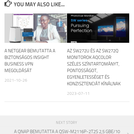
YOU MAY ALSO LIKE...
A NETGEAR BEMUTATTA A
AZ SW272U ÉS AZ SW272Q
BIZTONSÁGOS INSIGHT
MONITOROK AQCOLOR
BUSINESS VPN
SZÉLES SZÍNTARTOMÁNYT,
MEGOLDÁSÁT
PONTOSSÁGOT,
EGYENLETESSÉGET ÉS
2021-10-26
KONZISZTENCIÁT KÍNÁLNAK
2023-07-11
NEXT STORY
A QNAP BEMUTATTA A QSW-M2116P-2T2S 2,5 GBE/10