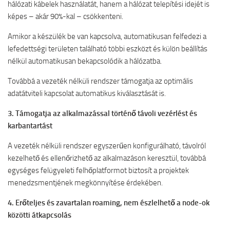
hálózati kábelek használatát, hanem a hálózat telepítési idejét is
képes – akár 90%-kal – csökkenteni.
Amikor a készülék be van kapcsolva, automatikusan felfedezi a
lefedettségi területen található többi eszközt és külön beállítás
nélkül automatikusan bekapcsolódik a hálózatba.
Továbbá a vezeték nélküli rendszer támogatja az optimális
adatátviteli kapcsolat automatikus kiválasztását is.
3. Támogatja az alkalmazással történő távoli vezérlést és
karbantartást
A vezeték nélküli rendszer egyszerűen konfigurálható, távolról
kezelhető és ellenőrizhető az alkalmazáson keresztül, továbbá
egységes felügyeleti felhőplatformot biztosít a projektek
menedzsmentjének megkönnyítése érdekében.
4. Erőteljes és zavartalan roaming, nem észlelhető a node-ok
közötti átkapcsolás