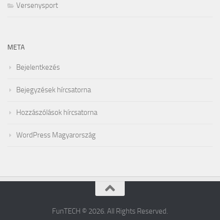
Versenysport
META
Bejelentkezés
Bejegyzések hírcsatorna
Hozzászólások hírcsatorna
WordPress Magyarország
FunTECH © 2026. All Rights Reserved.