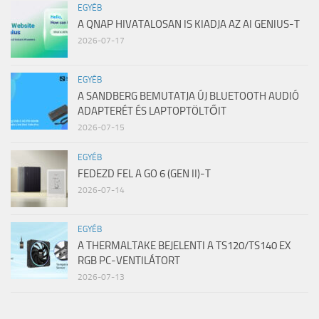
EGYÉB
A QNAP HIVATALOSAN IS KIADJA AZ AI GENIUS-T
2026-07-17
EGYÉB
A SANDBERG BEMUTATJA ÚJ BLUETOOTH AUDIÓ
ADAPTERÉT ÉS LAPTOPTÖLTŐIT
2026-07-15
EGYÉB
FEDEZD FEL A GO 6 (GEN II)-T
2026-07-14
EGYÉB
A THERMALTAKE BEJELENTI A TS120/TS140 EX
RGB PC-VENTILÁTORT
2026-07-13