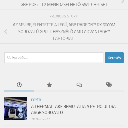
GBE POE++ L2 MENEDZSELHETŐ SWITCH-CSET
PREVIOUS STORY
AZ MSI BEJELENTETTE A LEGÚJABB RADEON™ RX 6000M
SOROZATÚ GPU-T HASZNÁLÓ AMD ADVANTAGE™
LAPTOPJAIT
Keresés:
EGYÉB
A THERMALTAKE BEMUTATJA A RETRO ULTRA
ARGB SOROZATOT
2026-07-27