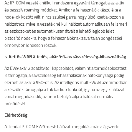
Az IP-COM vezeték nélküli rendszere egyaránt támogatja az aktív
és passzív roaming módokat. Amikor a felhasználók készüléke a
node-ok között vált, nincs szükség arra, hogy újból csatlakozzon a
hálózathoz, mivel a vezeték nélküli hálózat automatikusan felismeri
az eszközöket és automatikusan átvált a lehető legjobb jelet
biztosító node-ra, hogy a felhasználóknak zavartalan böngészési
élményben lehessen részük.
5. Kettős WAN átfedés, akár 95%-os sávszélesség-kihasználtság
Az EW9 akár 2 adatátviteli kapcsolatot, valamint a terheléselosztást
is támogatja, a sávszélesség kihasználásának hatékonysága pedig
elérheti az akár a 95%-ot is. Az intelligens multi-WAN üzemmódban
a készülék támogatja a link backup funkciót, így ha az egyik hálózati
vonal meghibásodik, az nem befolyásolja a hálózat normális
működését.
Elérhetőség
A Tenda IP-COM EW9 mesh hálózati megoldás már világszerte