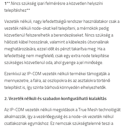
1
**.Nincs szükség ipari felmérésre a közvetlen helyszíni
telepítéshez**
Vezeték nélküli, nagy lefedettségű rendszer használatakor csak a
vezeték nélküli node-okat kell telepíteni, a mérnökök pedig
közvetlenül felszerelhetik a berendezéseket. Nincs szükség a
hálózati kábel hosszának, valamint a kábelezés útvonalának
meghatározására, ezzel időt és pénzt takarítva meg. Ha a
lefedettség nem megfelelő, csak egy extra node telepítése
szükséges közvetlenül oda, ahol gyenge a jel minősége.
Ezenkívül az IP-COM vezeték nélküli termékei támogatják a
mennyezetre, a falra, az oszlopokra és az asztalokra történő
telepítést is, így szinte bárhová könnyedén elhelyezhetők.
2. Vezeték nélküli és szabadon konfigurálható kialakítás
Az IP-COM vezeték nélküli megoldások a True Mesh technológiát
alkalmazzák, így a vezérlőegység és a node-ok vezeték nélkül
csatlakoznak egymáshoz. Ez nemcsak szükségtelenné teszi a