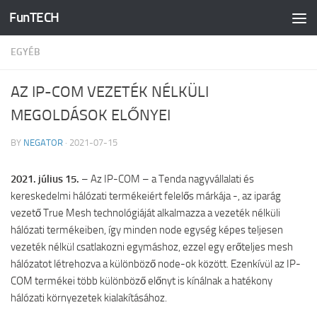
FunTECH
Skip to content
EGYÉB
AZ IP-COM VEZETÉK NÉLKÜLI
MEGOLDÁSOK ELŐNYEI
BY
NEGATOR
·
2021-07-15
2021. július 15.
– Az IP-COM – a Tenda nagyvállalati és
kereskedelmi hálózati termékeiért felelős márkája -, az iparág
vezető True Mesh technológiáját alkalmazza a vezeték nélküli
hálózati termékeiben, így minden node egység képes teljesen
vezeték nélkül csatlakozni egymáshoz, ezzel egy erőteljes mesh
hálózatot létrehozva a különböző node-ok között. Ezenkívül az IP-
COM termékei több különböző előnyt is kínálnak a hatékony
hálózati környezetek kialakításához.