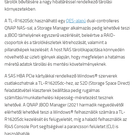
tárolók bővítésére a nagy hibatűréssel rendelkező tárolási
környezetekben.
A TL-R1620Sdc használható egy
QES-alapú
dual-controlleres
QNAP NAS-sal, a Storage Manager alkalmazás pedig lehetővé teszi
a JBOD tárhelyének egyszerű vezérlését, beleértve a RAID-
csoportok és a tárolókészletek létrehozását, valamint a
pillanatképek kezelését. A host NAS tárolókapacitása könnyedén
növelhető az üzleti igények alapján, hogy megfeleljen a hatalmas
méretű adatok tárolási és mentési követelményeknek.
A SAS HBA PCIe kártyákkal rendelkező Windows® szerverek
csatlakozhatnak a TL-R1620Sdc-hez, az S2D (Storage Space Direct)
feladatátvételi klaszterek beállítása pedig rugalmas
számítási/munkaterhelési képesség-méretezést tesznek
lehetővé. A QNAP JBOD Manager (2021 harmadik negyedévétől
elérhető) lehetővé teszi a Windows® felhasználók számára a TL-
R1620Sdc kezelését és felügyeletét, míg a haladó felhasználók az
RJ45 Console Port segítségével a parancssori felületet (CLI) is
használhatják.