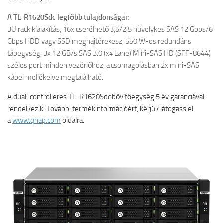
A TL-R1620Sdc legfőbb tulajdonságai:
3U rack kialakítás, 16x cserélhető 3,5/2,5 hüvelykes SAS 12 Gbps/6
Gbps HDD vagy SSD meghajtórekesz, 550 W-os redundáns
tápegység, 3x 12 GB/s SAS 3.0 (x4 Lane) Mini-SAS HD (SFF-8644)
széles port minden vezérlőhöz, a csomagolásban 2x mini-SAS
kábel mellékelve megtalálható.
A dual-controlleres TL-R1620Sdc bővítőegység 5 év garanciával
rendelkezik. További termékinformációért, kérjük látogass el
a
www.qnap.com
oldalra.