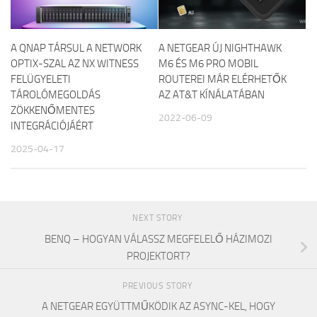
A QNAP TÁRSUL A NETWORK
A NETGEAR ÚJ NIGHTHAWK
OPTIX-SZAL AZ NX WITNESS
M6 ÉS M6 PRO MOBIL
FELÜGYELETI
ROUTEREI MÁR ELÉRHETŐK
TÁROLÓMEGOLDÁS
AZ AT&T KÍNÁLATÁBAN
ZÖKKENŐMENTES
2022-06-09
INTEGRÁCIÓJÁÉRT
2025-04-17
NEXT STORY
BENQ – HOGYAN VÁLASSZ MEGFELELŐ HÁZIMOZI
PROJEKTORT?
PREVIOUS STORY
A NETGEAR EGYÜTTMŰKÖDIK AZ ASYNC-KEL, HOGY