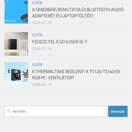
EGYÉB
A SANDBERG BEMUTATJA ÚJ BLUETOOTH AUDIÓ
ADAPTERÉT ÉS LAPTOPTÖLTŐIT
2026-07-15
EGYÉB
FEDEZD FEL A GO 6 (GEN II)-T
2026-07-14
EGYÉB
A THERMALTAKE BEJELENTI A TS120/TS140 EX
RGB PC-VENTILÁTORT
2026-07-13
Keresés: