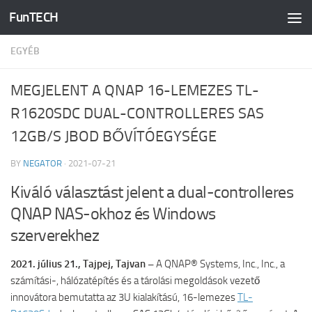
FunTECH
Skip to content
EGYÉB
MEGJELENT A QNAP 16-LEMEZES TL-
R1620SDC DUAL-CONTROLLERES SAS
12GB/S JBOD BŐVÍTÓEGYSÉGE
BY
NEGATOR
·
2021-07-21
Kiváló választást jelent a dual-controlleres
QNAP NAS-okhoz és Windows
szerverekhez
2021. július 21., Tajpej, Tajvan –
A QNAP® Systems, Inc., Inc., a
számítási-, hálózatépítés és a tárolási megoldások vezető
innovátora bemutatta az 3U kialakítású, 16-lemezes
TL-