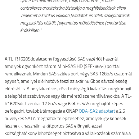
QNAP termékmenedzsere, majd hozzátette: „A dual-
controlleres architektúra biztosítja a meghibásodások elleni
védelmet a kritikus vállalati feladatok és üzleti szolgáltatások
megszakítás nélküli, folyamatos működésének fenntartása
érdekében.”
A TL-R1620Sdc alacsony fogyasztású SAS vezérlőt használ,
amelyek egyenként három Mini-SAS HD (SFF-8644) porttal
rendelkeznek. Minden SAS széles port négy SAS 12Gb/s csatornát
egyesít, amellyel elérhetővé teszi az akár 48 Gbps sávszélesség
elérését is. A helytakarékos, rövid mélységű kialakítás megkönnyíti
a telepítést szabványos vagy kis méretű szerverállványokba. A TL-
R1620Sdc tizenhat 12 Gb/s vagy 6 Gb/s SAS meghajtót képes
befogadni, továbbá támogatja a QNAP
QDA-SA2 adaptert
a 2,5
hüvelykes SATA meghatók telepítéséhez, amelyek így képesek
lesznek kihasználni a kétportos SAS előnyeit, ezzel
költséghatékony lehetőséget biztosítva a vállalkozások számára a