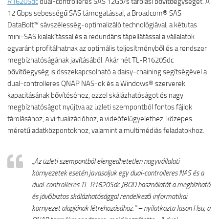
R1620Sdc
dual-controlleres SAS 12Gb/s tárolási bővítőegységet. A
12 Gbps sebességű SAS támogatással, a Broadcom® SAS
DataBolt™ sávszélesség-optimalizáló technológiával, a kétutas
mini-SAS kialakítással és a redundáns tápellátással a vállalatok
egyaránt profitálhatnak az optimális teljesítményből és a rendszer
megbízhatóságának javításából. Akár hét TL-R1620Sdc
bővítőegység is összekapcsolható a daisy-chaining segítségével a
dual-controlleres QNAP NAS-ok és a Windows® szerverek
kapacitásának bővítéséhez, ezzel skálázhatóságot és nagy
megbízhatóságot nyújtva az üzleti szempontból fontos fájlok
tárolásához, a virtualizációhoz, a videófelügyelethez, közepes
méretű adatközpontokhoz, valamint a multimédiás feladatokhoz.
„Az üzleti szempontból elengedhetetlen nagyvállalati
környezetek esetén javasoljuk egy dual-controlleres NAS és a
dual-controlleres TL-R1620Sdc JBOD használatát a megbízható
és jövőbiztos skálázhatósággal rendelkező informatikai
környezet alapjának létrehozásához.” – nyilatkozta Jason Hsu, a