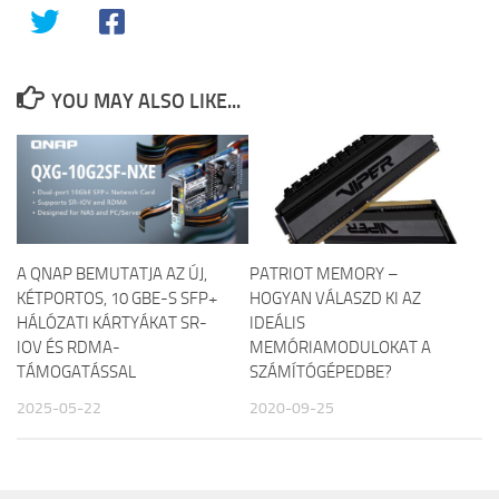
YOU MAY ALSO LIKE...
A QNAP BEMUTATJA AZ ÚJ,
PATRIOT MEMORY –
KÉTPORTOS, 10 GBE-S SFP+
HOGYAN VÁLASZD KI AZ
HÁLÓZATI KÁRTYÁKAT SR-
IDEÁLIS
IOV ÉS RDMA-
MEMÓRIAMODULOKAT A
TÁMOGATÁSSAL
SZÁMÍTÓGÉPEDBE?
2025-05-22
2020-09-25