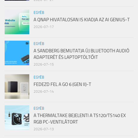
EGYÉB
A QNAP HIVATALOSAN IS KIADJA AZ AI GENIUS-T
2026-07-17
EGYÉB
A SANDBERG BEMUTATJA ÚJ BLUETOOTH AUDIÓ
ADAPTERÉT ÉS LAPTOPTÖLTŐIT
2026-07-15
EGYÉB
FEDEZD FEL A GO 6 (GEN II)-T
2026-07-14
EGYÉB
A THERMALTAKE BEJELENTI A TS120/TS140 EX
RGB PC-VENTILÁTORT
2026-07-13