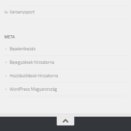
Versenysport
META
Bejelentkezés
Bejegyzések hírcsatorna
Hozzászólások hírcsatorna
WordPress Magyarország