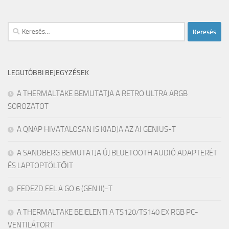
Keresés:
LEGUTÓBBI BEJEGYZÉSEK
A THERMALTAKE BEMUTATJA A RETRO ULTRA ARGB
SOROZATOT
A QNAP HIVATALOSAN IS KIADJA AZ AI GENIUS-T
A SANDBERG BEMUTATJA ÚJ BLUETOOTH AUDIÓ ADAPTERÉT
ÉS LAPTOPTÖLTŐIT
FEDEZD FEL A GO 6 (GEN II)-T
A THERMALTAKE BEJELENTI A TS120/TS140 EX RGB PC-
VENTILÁTORT