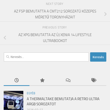
NEXT STORY
AZ FSP BEMUTATTA A CMT212 SOROZATÚ KÖZEPES
MÉRETŰ TORONYHÁZAIT
PREVIOUS STORY
AZ XPG BEMUTATTA AZ ÚJ XENIA 14 LIFESTYLE
ULTRABOOKOT
Keresés:
EGYÉB
A THERMALTAKE BEMUTATJA A RETRO ULTRA
ARGB SOROZATOT
2026-07-27