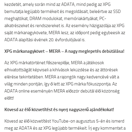
kezdetét, amely során mind az ADATA, mind pedig az XPG
bemutatja legújabb termékeit és megoldásait, beleértve az SSD
meghajtókat, DRAM modulokat, memóriakártyákat, PC-
alkatrészeket és rendszereket is. Az esemény házigazdája az XPG
saját márkanagykövete, MERA lesz, az időpont pedig egybeesik az
ADATA alapítási évének 20. évfordulójával is.
XPG márkanagykövet – MERA – A nagy meglepetés debütálása!
Az XPG márkatörténet főszereplője, MERA a játékosok
elhivatottságát képviseli a kihívások leküzdése és az áttörések
elérése tekintetében. MERA a rajongók nagy kedvencévé vált a
világ minden pontján, így ő lett az XPG márka fókuszpontja. Az
ADATA online eseményén MERA először debütál élő közönség
előtt!
Kövesd az élő közvetítést és nyerj nagyszerű ajándékokat!
Kövesd az élő közvetítést YouTube-on augusztus 5-én és ismerd
meg az ADATA és az XPG legújabb termékeit. Írj egy kommentet a