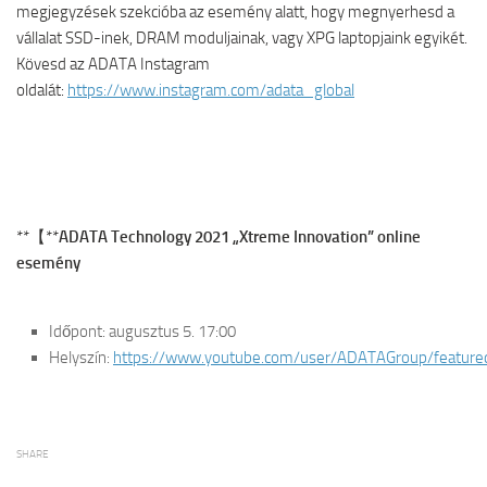
megjegyzések szekcióba az esemény alatt, hogy megnyerhesd a
vállalat SSD-inek, DRAM moduljainak, vagy XPG laptopjaink egyikét.
Kövesd az ADATA Instagram
oldalát:
https://www.instagram.com/adata_global
**【**
ADATA Technology 2021 „Xtreme Innovation” online
esemény
Időpont: augusztus 5. 17:00
Helyszín:
https://www.youtube.com/user/ADATAGroup/feature
SHARE