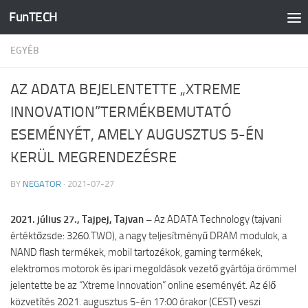
FunTECH
Skip to content
EGYÉB
AZ ADATA BEJELENTETTE „XTREME
INNOVATION”TERMÉKBEMUTATÓ
ESEMÉNYÉT, AMELY AUGUSZTUS 5-ÉN
KERÜL MEGRENDEZÉSRE
BY
NEGATOR
·
2021-07-27
2021. július 27., Tajpej, Tajvan –
Az ADATA Technology (tajvani
értéktőzsde: 3260.TWO), a nagy teljesítményű DRAM modulok, a
NAND flash termékek, mobil tartozékok, gaming termékek,
elektromos motorok és ipari megoldások vezető gyártója örömmel
jelentette be az “Xtreme Innovation” online eseményét. Az élő
közvetítés 2021. augusztus 5-én 17:00 órakor (CEST) veszi