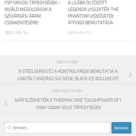
FSP ORVOSI TÁPEGYSÉGEK –
A LILÁBA ÖLTÖZÖTT
KIVÁLÓ MEGOLDÁSOK A
LEGENDA VISSZATÉR: THE
SZIVÁRGÁSI ÁRAM
PHANTOM VIDEÓJÁTÉK
CSÖKKENTÉSÉRE!
ÁTFOGÓ BEMUTATÁSA
2022-06-14
2025-03-12
NEXT STORY
A STEELSERIES ÉS A KONTROLFREEK BEMUTATJA A
LIMITÁLT KIADÁSÚ SIX SIEGE: BLACK ICE KOLLEKCIÓT
PREVIOUS STORY
MÁR ELÉRHETŐK A THERMALTAKE TOUGHPOWER GF1
1000/1200W GOLD TÁPEGYSÉGEK
Keresés: