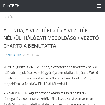
FunTECH
Skip to content
EGYÉB
A TENDA, A VEZETÉKES ÉS A VEZETÉK
NÉLKÜLI HÁLÓZATI MEGOLDÁSOK VEZETŐ
GYÁRTÓJA BEMUTATTA
BY
NEGATOR
·
2021-08-24
2021. augusztus 24.
– A Tenda, a vezetékes és a vezeték nélküli
hálózati megoldások vezető gyártója bemutatta a legújabb WiFi 6
mesh routereit, a Nova MX6 és a Nova EX6 modelleket. Az új
megoldások a Tenda WiFi 6 kínálatát erősítik.
A Nova MX6/EX6 egész otthont lefedő mesh rendszerek
támogatják a 802.11ax vezeték nélküli szabványt és maximum
1775 Mbps összesített adatátviteli teljesítményre képesek (2,4