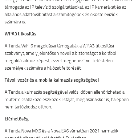
támogatja az IP televízió szolgáltatásokat, az IP kamerákat és az
általános adattovábbítást a számítógépek és okostelevíziók
számára is.
WPA3 titkosítás
A Tenda WiFi 6 megoldásai támogatják a WPA3 titkosítási
szabványt, amely jelentősen növeli a biztonságot a korábbi
megoldásokhoz képest, ezzel megnehezítve illetéktelen
személyek számára a hálózat feltörését.
Távoli vezérlés a mobilalkalmazás segítségével
A Tenda alkalmazás segítségével valós időben ellenőrizheted a
routerre csatlakozó eszközök listáját, még akár akkor is, ha éppen
nem tartózkodsz otthon.
Elérhetőség
A Tenda Nova MX6 és a Nova EX6 várhatóan 2021 harmadik