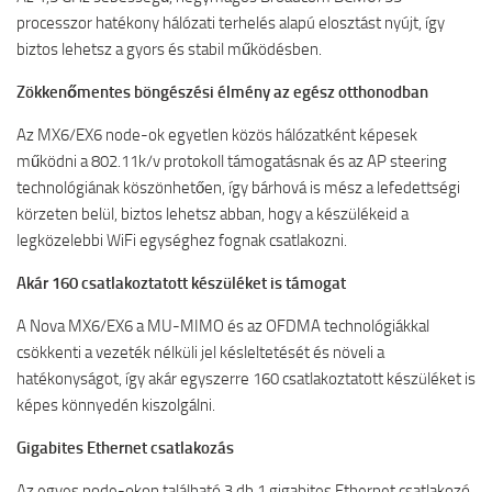
processzor hatékony hálózati terhelés alapú elosztást nyújt, így
biztos lehetsz a gyors és stabil működésben.
Zökkenőmentes böngészési élmény az egész otthonodban
Az MX6/EX6 node-ok egyetlen közös hálózatként képesek
működni a 802.11k/v protokoll támogatásnak és az AP steering
technológiának köszönhetően, így bárhová is mész a lefedettségi
körzeten belül, biztos lehetsz abban, hogy a készülékeid a
legközelebbi WiFi egységhez fognak csatlakozni.
Akár 160 csatlakoztatott készüléket is támogat
A Nova MX6/EX6 a MU-MIMO és az OFDMA technológiákkal
csökkenti a vezeték nélküli jel késleltetését és növeli a
hatékonyságot, így akár egyszerre 160 csatlakoztatott készüléket is
képes könnyedén kiszolgálni.
Gigabites Ethernet csatlakozás
Az egyes node-okon található 3 db 1 gigabites Ethernet csatlakozó