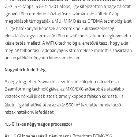
GHz: 574 Mbps, 5 GHz: 1201 Mbps), így kifejezetten a nagy hálózati
igényű, több emeletes háztartások számára készültek. Az új
megoldások támogatják a MU-MIMO és az OFDMA technológiákat
is, így hatékonyan képesek a vezeték nélküli sávszélesség
elosztására egyszerre akár több eszközön is, a lehető legkevesebb
késleltetés mellett. A WiFi 6 technológia lehetővé teszi, hogy akár
még 4K felbontású videóanyagok streamelése mellett is zavartalan
online játékélményben lehessen részed.
Nagyobb lefedettség
A négy független Skyworks vezeték nélküli jelerősítővel és a
Beamforming technológiával az MX6/EX6 erősebb és stabilabb
vezeték nélküli jelet biztosít, amely képes a falakon keresztül is
2
átjutni, így lehetővé téve az akár 560 m
területtel rendelkező
házak hatékony lefedését.
1,5 GHz-es négymagos processzor
Az 1,5 GHz sebességű, négymagos Broadcom BCM6755