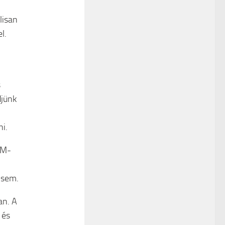
lisan
l.
l
s
djünk
i.
IM-
 sem.
an. A
 és