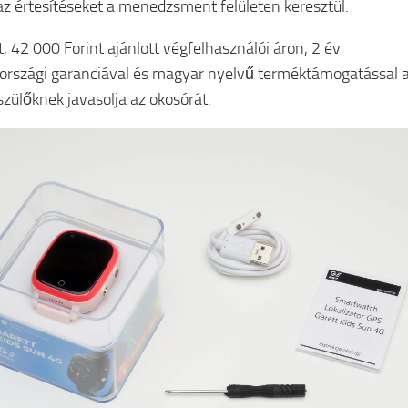
az értesítéseket a menedzsment felületen keresztül.
t, 42 000 Forint ajánlott végfelhasználói áron, 2 év
rszági garanciával és magyar nyelvű terméktámogatással 
szülőknek javasolja az okosórát.