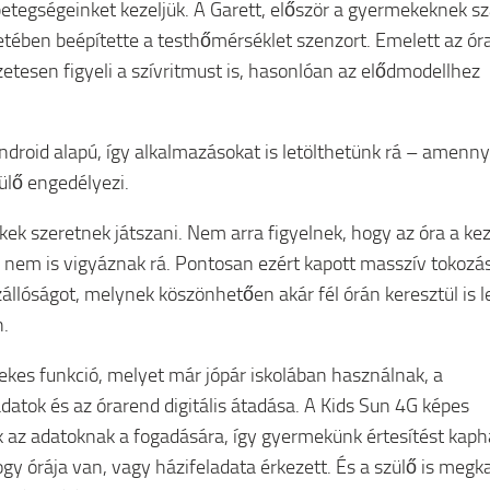
etegségeinket kezeljük. A Garett, először a gyermekeknek s
etében beépítette a testhőmérséklet szenzort. Emelett az ór
etesen figyeli a szívritmust is, hasonlóan az elődmodellhez
ndroid alapú, így alkalmazásokat is letölthetünk rá – amenn
zülő engedélyezi.
kek szeretnek játszani. Nem arra figyelnek, hogy az óra a ke
y nem is vigyáznak rá. Pontosan ezért kapott masszív tokozás
zállóságot, melynek köszönhetően akár fél órán keresztül is l
n.
ekes funkció, melyet már jópár iskolában használnak, a
adatok és az órarend digitális átadása. A Kids Sun 4G képes
 az adatoknak a fogadására, így gyermekünk értesítést kaph
hogy órája van, vagy házifeladata érkezett. És a szülő is megk