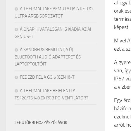
ahogy b
A THERMALTAKE BEMUTATJA A RETRO
órák es
ULTRA ARGB SOROZATOT
termész
képest.
A QNAP HIVATALOSAN IS KIADJA AZ AI
GENIUS-T
Mivel A
ezt a s
A SANDBERG BEMUTATJA ÚJ
BLUETOOTH AUDIÓ ADAPTERÉT ÉS
A gyere
LAPTOPTÖLTŐIT
van, íg
FEDEZD FEL A GO 6 (GEN II)-T
IP67 ví
a vízbe
A THERMALTAKE BEJELENTI A
TS120/TS140 EX RGB PC-VENTILÁTORT
Egy érd
házifel
ezeknek
LEGUTÓBBI HOZZÁSZÓLÁSOK
arról, 