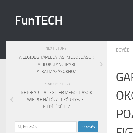
Skip to content
FunTECH
NEXT STORY
EGYÉB
A LEGJOBB TÁPELLÁTÁSI MEGOLDÁSOK
A BLOKKLÁNC IPARI
ALKALMAZÁSOKHOZ
GA
PREVIOUS STORY
OK
NETGEAR – A LEGJOBB MEGOLDÁSOK
WIFI 6 E HÁLÓZATI KÖRNYEZET
KIÉPÍTÉSÉHEZ
PO
Keresés:
FIG