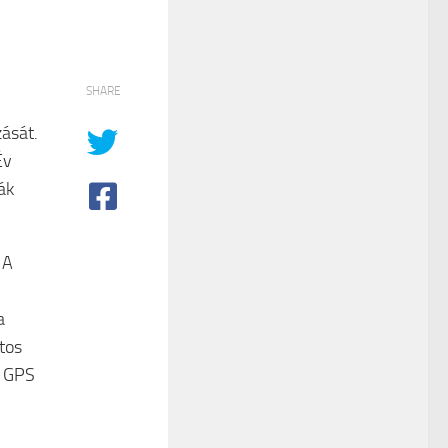
SHARE
ását.
Év
ák
 A
a
tos
a GPS