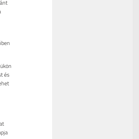
zánt
a
yiben
zükön
t és
ehet
at
apja