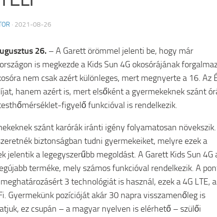
TOR
·
2021-08-26
ugusztus 26.
– A Garett örömmel jelenti be, hogy már
rszágon is megkezde a Kids Sun 4G okosórájának forgalmaz
kosóra nem csak azért különleges, mert megnyerte a 16. Az 
díjat, hanem azért is, mert elsőként a gyermekeknek szánt ór
 testhőmérséklet-figyelő funkcióval is rendelkezik.
ekeknek szánt karórák iránti igény folyamatosan növekszik.
szeretnék biztonságban tudni gyermekeiket, melyre ezek a
k jelentik a legegyszerűbb megoldást. A Garett Kids Sun 4G 
legújabb terméke, mely számos funkcióval rendelkezik. A pon
-meghatározásért 3 technológiát is használ, ezek a 4G LTE, 
Fi. Gyermekünk pozícióját akár 30 napra visszamenőleg is
hatjuk, ez csupán – a magyar nyelven is elérhető – szülői