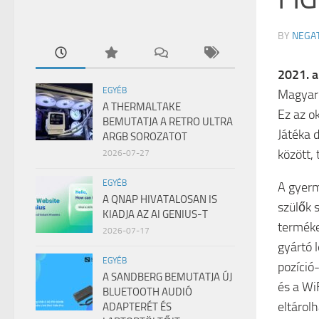
BY
NEGA
2021. a
EGYÉB
Magyaro
A THERMALTAKE
Ez az o
BEMUTATJA A RETRO ULTRA
Játéka 
ARGB SOROZATOT
között,
2026-07-27
EGYÉB
A gyerm
A QNAP HIVATALOSAN IS
szülők 
KIADJA AZ AI GENIUS-T
terméke
2026-07-17
gyártó 
EGYÉB
pozíció
A SANDBERG BEMUTATJA ÚJ
és a Wi
BLUETOOTH AUDIÓ
eltárol
ADAPTERÉT ÉS