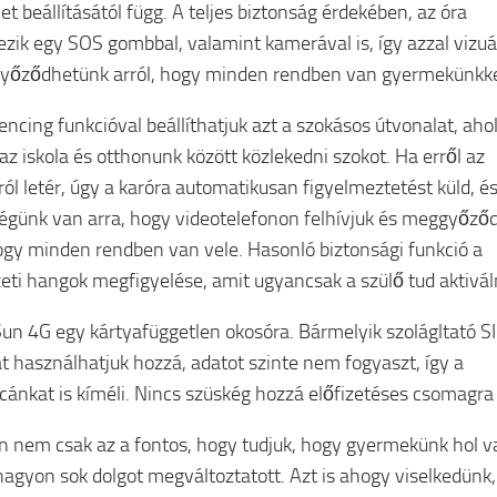
et beállításától függ. A teljes biztonság érdekében, az óra
ezik egy SOS gombbal, valamint kamerával is, így azzal vizuá
yőződhetünk arról, hogy minden rendben van gyermekünkke
encing funkcióval beállíthatjuk azt a szokásos útvonalat, aho
 az iskola és otthonunk között közlekedni szokot. Ha erről az
ról letér, úgy a karóra automatikusan figyelmeztetést küld, é
égünk van arra, hogy videotelefonon felhívjuk és meggyőző
hogy minden rendben van vele. Hasonló biztonsági funkció a
eti hangok megfigyelése, amit ugyancsak a szülő tud aktiváln
Sun 4G egy kártyafüggetlen okosóra. Bármelyik szolágltató S
át használhatjuk hozzá, adatot szinte nem fogyaszt, így a
cánkat is kíméli. Nincs szüskég hozzá előfizetéses csomagra
 nem csak az a fontos, hogy tudjuk, hogy gyermekünk hol v
agyon sok dolgot megváltoztatott. Azt is ahogy viselkedünk,