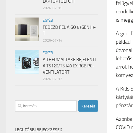
LAPTOPTÖLTŐIT
felügyel
2026-07-15
rendelk
is megg
EGYÉB
FEDEZD FEL A GO 6 (GEN II)-
A geo-f
T
2026-07-14
például
útvonal
EGYÉB
lehetős
A THERMALTAKE BEJELENTI
A TS120/TS140 EX RGB PC-
arról, 
VENTILÁTORT
környez
2026-07-13
A Kids 
kártyáj
Keresés:
pénztár
Azonban
COVID n
LEGUTÓBBI BEJEGYZÉSEK