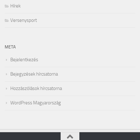
Hírek
Versenysport
META
Bejelentkezés
Bejegyzések hírcsatorna
Hozzászólások hírcsatorna
WordPress Magyarország