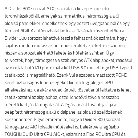
A Divider 300 sorozat ATX-kialakítású közepes méretű
toronyházakból áll, amelyek szimmetrikus, háromszög alakú
oldalsó panelekkel rendelkeznek: egy edzett üvegpanelből és egy
fémlapből áll. Az utánozhatatlan kialakításának köszönhetően a
Divider 300 sorozat lehetővé teszi a felhasználók számára, hogy
sajátos módon mutassák be rendszerüket akár kétféle színben,
hiszen a sorozat elérhető fekete és hófehér színben. Úgy
tervezték, hogy támogassa a szabványos ATX alaplapokat, ráadásul
az elől található I/O portoknál a két USB 3.0 mellett egy USB Type-C
csatlakozó is megtalálható. Ezenkívül a szabadalmaztatott PCI-E
keret biztonságos lehetőségeket kínál a függőleges GPU
elhelyezéshez, de akár a videokártyát közvetlenül fektetve is lehet
csatlakoztatni az alaplaphoz, ezzel lehetővé téve a hosszabb
méretű kártyák támogatását. A légáramlást tovább javítja a
beépített háromszög alakú oldalpanel az oldalsó szellőzésnek
köszönhetően. Figyelemreméltó, hogy a Divider 300 sorozat
támogatja az AIO folyadékhűtéseket is, beleértve a legújabb
TOUGHLIQUID Ultra CPU AIO-t, valamint a Floe RC Ultra CPU és