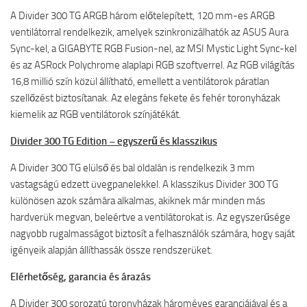
A Divider 300 TG ARGB három előtelepített, 120 mm-es ARGB
ventilátorral rendelkezik, amelyek szinkronizálhatók az ASUS Aura
Sync-kel, a GIGABYTE RGB Fusion-nel, az MSI Mystic Light Sync-kel
és az ASRock Polychrome alaplapi RGB szoftverrel. Az RGB világítás
16,8 millió szín közül állítható, emellett a ventilátorok páratlan
szellőzést biztosítanak. Az elegáns fekete és fehér toronyházak
kiemelik az RGB ventilátorok színjátékát.
Divider 300 TG Edition – egyszerű és klasszikus
A Divider 300 TG elülső és bal oldalán is rendelkezik 3 mm
vastagságú edzett üvegpanelekkel. A klasszikus Divider 300 TG
különösen azok számára alkalmas, akiknek már minden más
hardverük megvan, beleértve a ventilátorokat is. Az egyszerűsége
nagyobb rugalmasságot biztosít a felhasználók számára, hogy saját
igényeik alapján állíthassák össze rendszerüket.
Elérhetőség, garancia és árazás
A Divider 300 sorozatú toronyházak hároméves garanciájával és a