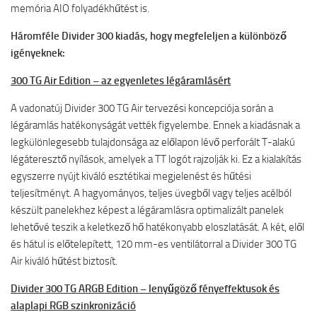
memória AIO folyadékhűtést is.
Háromféle Divider 300 kiadás, hogy megfeleljen a különböző
igényeknek:
300 TG Air Edition – az egyenletes légáramlásért
A vadonatúj Divider 300 TG Air tervezési koncepciója során a
légáramlás hatékonyságát vették figyelembe. Ennek a kiadásnak a
legkülönlegesebb tulajdonsága az előlapon lévő perforált T-alakú
légáteresztő nyílások, amelyek a TT logót rajzolják ki. Ez a kialakítás
egyszerre nyújt kiváló esztétikai megjelenést és hűtési
teljesítményt. A hagyományos, teljes üvegből vagy teljes acélból
készült panelekhez képest a légáramlásra optimalizált panelek
lehetővé teszik a keletkező hő hatékonyabb eloszlatását. A két, elől
és hátul is előtelepített, 120 mm-es ventilátorral a Divider 300 TG
Air kiváló hűtést biztosít.
Divider 300 TG ARGB Edition – lenyűgöző fényeffektusok és
alaplapi RGB szinkronizáció