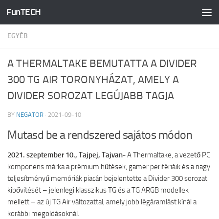
FunTECH
Skip to content
EGYÉB
A THERMALTAKE BEMUTATTA A DIVIDER
300 TG AIR TORONYHÁZAT, AMELY A
DIVIDER SOROZAT LEGÚJABB TAGJA
BY
NEGATOR
·
2021-09-10
Mutasd be a rendszered sajátos módon
2021. szeptember 10., Tajpej, Tajvan-
A Thermaltake, a vezető PC
komponens márka a prémium hűtések, gamer perifériáik és a nagy
teljesítményű memóriák piacán bejelentette a Divider 300 sorozat
kibővítését – jelenlegi klasszikus TG és a TG ARGB modellek
mellett – az új TG Air változattal, amely jobb légáramlást kínál a
korábbi megoldásoknál.