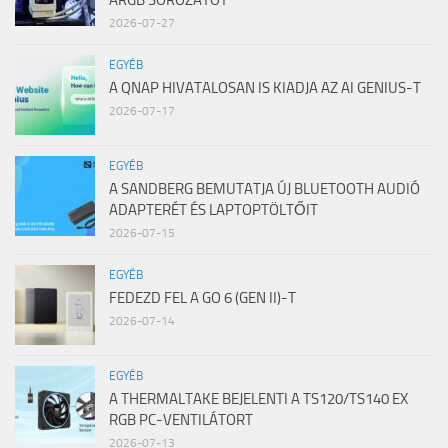
ARGB SOROZATOT
2026-07-27
EGYÉB
A QNAP HIVATALOSAN IS KIADJA AZ AI GENIUS-T
2026-07-17
EGYÉB
A SANDBERG BEMUTATJA ÚJ BLUETOOTH AUDIÓ
ADAPTERÉT ÉS LAPTOPTÖLTŐIT
2026-07-15
EGYÉB
FEDEZD FEL A GO 6 (GEN II)-T
2026-07-14
EGYÉB
A THERMALTAKE BEJELENTI A TS120/TS140 EX
RGB PC-VENTILÁTORT
2026-07-13