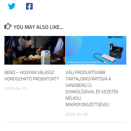
YOU MAY ALSO LIKE...
BENQ – HOGYAN VÁLASSZ
VÁLJ PRODUKTÍVABB
HORDOZHATÓ PROJEKTORT?
TARTALOMGYÁRTÓVÁ A
SANDBERG ÚJ
2021-04-15
DOKKOLÓJÁVAL ÉS VEZETÉK
NÉLKÜLI
MIKROFONSZETTJÉVEL!
2026-04-02