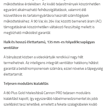
működtetése érdekében. Az kiváló teljesítmények köszönhetően
egyaránt alkalmazható felhőszolgáltatások, valamint élő
közvetítésre és tartalomgyártásra használt számítógépek
működtetéséhez. A 90 Vac és 264 Vac közötti bemeneti áram (AC)
támogatásának köszönhetően váltakozó feszültség mellett is
megbízható működést garantál.
Halk és hosszú élettartamú, 135 mm-es folyadékcsapágyas
ventilátor
A bányászat közben a videokártyák rendkívül nagy hőt
termelhetnek. Az intelligens integrált ventilátor hatékony hűtést
garantál a belső komponensek számára, ezzel növelve a tápegység
élettartamát.
Teljesen moduláris kialakítás
A 80 Plus Gold hitelesítésű Cannon PRO teljesen moduláris
kialakítást kapott, így egyszerűbb kábelmenedzsmentet és jobb
szellőzést tesz lehetővé, emellett a fekete szalagkábelek kiváló