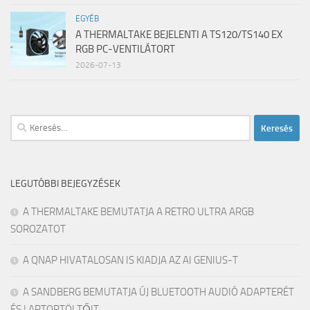
EGYÉB
A THERMALTAKE BEJELENTI A TS120/TS140 EX
RGB PC-VENTILÁTORT
2026-07-13
Keresés:
LEGUTÓBBI BEJEGYZÉSEK
A THERMALTAKE BEMUTATJA A RETRO ULTRA ARGB
SOROZATOT
A QNAP HIVATALOSAN IS KIADJA AZ AI GENIUS-T
A SANDBERG BEMUTATJA ÚJ BLUETOOTH AUDIÓ ADAPTERÉT
ÉS LAPTOPTÖLTŐIT