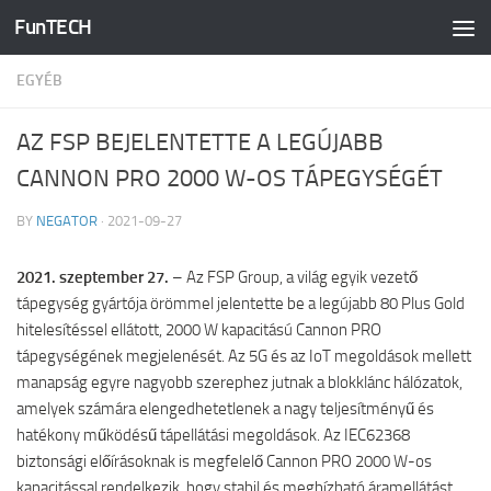
FunTECH
Skip to content
EGYÉB
AZ FSP BEJELENTETTE A LEGÚJABB
CANNON PRO 2000 W-OS TÁPEGYSÉGÉT
BY
NEGATOR
·
2021-09-27
2021. szeptember 27.
– Az FSP Group, a világ egyik vezető
tápegység gyártója örömmel jelentette be a legújabb 80 Plus Gold
hitelesítéssel ellátott, 2000 W kapacitású Cannon PRO
tápegységének megjelenését. Az 5G és az IoT megoldások mellett
manapság egyre nagyobb szerephez jutnak a blokklánc hálózatok,
amelyek számára elengedhetetlenek a nagy teljesítményű és
hatékony működésű tápellátási megoldások. Az IEC62368
biztonsági előírásoknak is megfelelő Cannon PRO 2000 W-os
kapacitással rendelkezik, hogy stabil és megbízható áramellátást