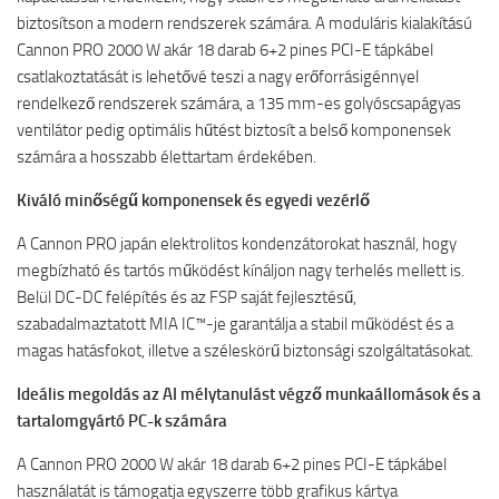
biztosítson a modern rendszerek számára. A moduláris kialakítású
Cannon PRO 2000 W akár 18 darab 6+2 pines PCI-E tápkábel
csatlakoztatását is lehetővé teszi a nagy erőforrásigénnyel
rendelkező rendszerek számára, a 135 mm-es golyóscsapágyas
ventilátor pedig optimális hűtést biztosít a belső komponensek
számára a hosszabb élettartam érdekében.
Kiváló minőségű komponensek és egyedi vezérlő
A Cannon PRO japán elektrolitos kondenzátorokat használ, hogy
megbízható és tartós működést kínáljon nagy terhelés mellett is.
Belül DC-DC felépítés és az FSP saját fejlesztésű,
szabadalmaztatott MIA IC™-je garantálja a stabil működést és a
magas hatásfokot, illetve a széleskörű biztonsági szolgáltatásokat.
Ideális megoldás az AI mélytanulást végző munkaállomások és a
tartalomgyártó PC-k számára
A Cannon PRO 2000 W akár 18 darab 6+2 pines PCI-E tápkábel
használatát is támogatja egyszerre több grafikus kártya