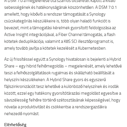
A DSM 7.0 a megjelenése óta számos dicséretet kapott a kiváló
sebességének és hatékonyságának köszönhetően. A DSM 7.0.1
amellett, hogy kibővíti a rendszer támogatását a Synology
csúcskategóriás készülékeire is, több olyan haladó funkciót is
bevezet, mint a támogatási kérelmek gyorsított feldolgozása az
Active Insight integrációjával, a Fiber Channel támogatás, a flash
kötetek deduplikációja, valamint a K8S SCI illesztőprogramot is,
amely tovább javítja a kötetek kezelését a Kubernetesben.
Az új frissítéssel együtt a Synology hivatalosan is bejelenti a Hybrid
Share – egy hibrid felhőmegoldás – megjelenését, amely lehetővé
teszi a felhőszolgáltatások rugalmas és skálázható beállítását a
helyszíni készülékeken. A Hybrid Share gyors és egyszerű
fájlszinkronizációt tesz lehetővé a különböző helyszínek és irodák
között, ezzel egy hatékony gyorsítótárazási megoldást egyesítve a
sávszélesség felhőre történő szétosztásának képességével, hogy
növelje a produktivitást és csökkentse a rendszergazdákra
nehezedő nyomást.
Elérhetőség