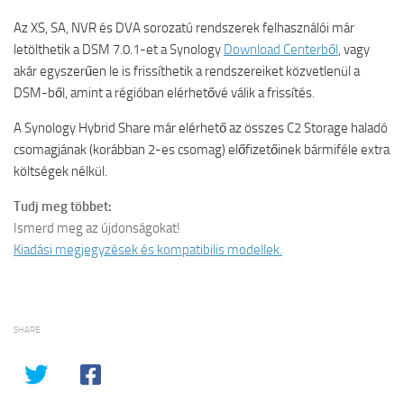
Az XS, SA, NVR és DVA sorozatú rendszerek felhasználói már
letölthetik a DSM 7.0.1-et a Synology
Download Centerből
, vagy
akár egyszerűen le is frissíthetik a rendszereiket közvetlenül a
DSM-ből, amint a régióban elérhetővé válik a frissítés.
A Synology Hybrid Share már elérhető az összes C2 Storage haladó
csomagjának (korábban 2-es csomag) előfizetőinek bármiféle extra
költségek nélkül.
Tudj meg többet:
Ismerd meg az újdonságokat!
Kiadási megjegyzések és kompatibilis modellek.
SHARE