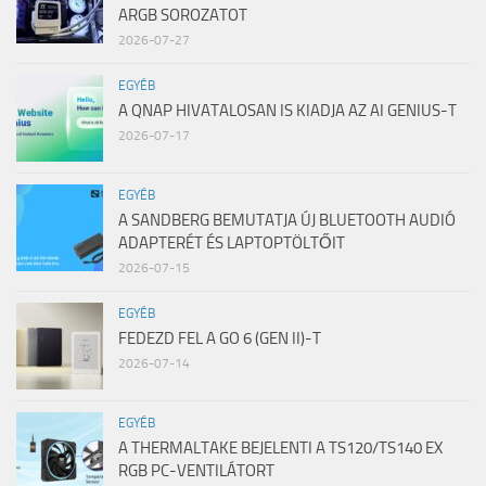
ARGB SOROZATOT
2026-07-27
EGYÉB
A QNAP HIVATALOSAN IS KIADJA AZ AI GENIUS-T
2026-07-17
EGYÉB
A SANDBERG BEMUTATJA ÚJ BLUETOOTH AUDIÓ
ADAPTERÉT ÉS LAPTOPTÖLTŐIT
2026-07-15
EGYÉB
FEDEZD FEL A GO 6 (GEN II)-T
2026-07-14
EGYÉB
A THERMALTAKE BEJELENTI A TS120/TS140 EX
RGB PC-VENTILÁTORT