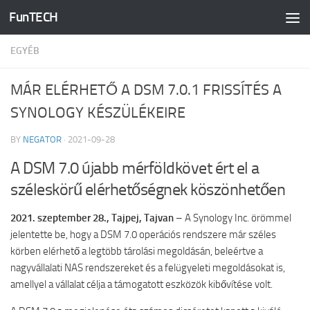
FunTECH
Skip to content
EGYÉB
MÁR ELÉRHETŐ A DSM 7.0.1 FRISSÍTÉS A
SYNOLOGY KÉSZÜLÉKEIRE
BY
NEGATOR
·
2021-09-28
A DSM 7.0 újabb mérföldkövet ért el a
széleskörű elérhetőségnek köszönhetően
2021. szeptember 28., Tajpej, Tajvan
– A Synology Inc. örömmel
jelentette be, hogy a DSM 7.0 operációs rendszere már széles
körben elérhető a legtöbb tárolási megoldásán, beleértve a
nagyvállalati NAS rendszereket és a felügyeleti megoldásokat is,
amellyel a vállalat célja a támogatott eszközök kibővítése volt.