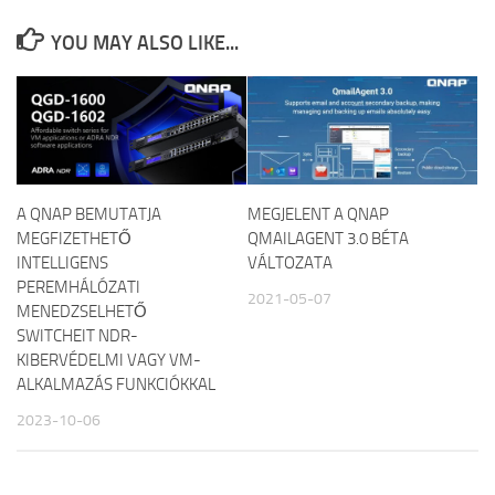
YOU MAY ALSO LIKE...
A QNAP BEMUTATJA
MEGJELENT A QNAP
MEGFIZETHETŐ
QMAILAGENT 3.0 BÉTA
INTELLIGENS
VÁLTOZATA
PEREMHÁLÓZATI
2021-05-07
MENEDZSELHETŐ
SWITCHEIT NDR-
KIBERVÉDELMI VAGY VM-
ALKALMAZÁS FUNKCIÓKKAL
2023-10-06