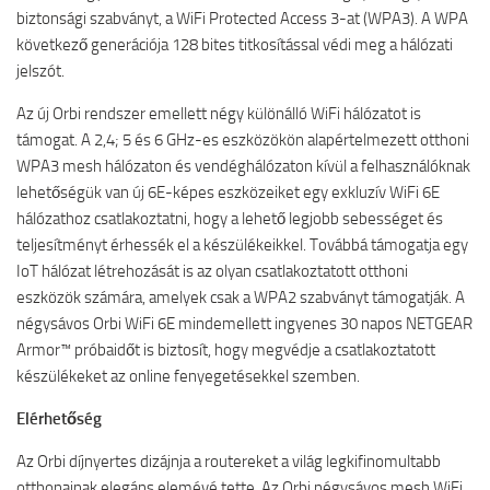
biztonsági szabványt, a WiFi Protected Access 3-at (WPA3). A WPA
következő generációja 128 bites titkosítással védi meg a hálózati
jelszót.
Az új Orbi rendszer emellett négy különálló WiFi hálózatot is
támogat. A 2,4; 5 és 6 GHz-es eszközökön alapértelmezett otthoni
WPA3 mesh hálózaton és vendéghálózaton kívül a felhasználóknak
lehetőségük van új 6E-képes eszközeiket egy exkluzív WiFi 6E
hálózathoz csatlakoztatni, hogy a lehető legjobb sebességet és
teljesítményt érhessék el a készülékeikkel. Továbbá támogatja egy
IoT hálózat létrehozását is az olyan csatlakoztatott otthoni
eszközök számára, amelyek csak a WPA2 szabványt támogatják. A
négysávos Orbi WiFi 6E mindemellett ingyenes 30 napos NETGEAR
Armor™ próbaidőt is biztosít, hogy megvédje a csatlakoztatott
készülékeket az online fenyegetésekkel szemben.
Elérhetőség
Az Orbi díjnyertes dizájnja a routereket a világ legkifinomultabb
otthonainak elegáns elemévé tette. Az Orbi négysávos mesh WiFi