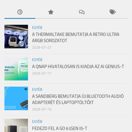
EGYÉB
A THERMALTAKE BEMUTATJA A RETRO ULTRA
ARGB SOROZATOT
2026-07-27
EGYÉB
A QNAP HIVATALOSAN IS KIADJA AZ AI GENIUS-T
2026-07-17
EGYÉB
A SANDBERG BEMUTATJA ÚJ BLUETOOTH AUDIÓ
ADAPTERÉT ÉS LAPTOPTÖLTŐIT
2026-07-15
EGYÉB
FEDEZD FEL A GO 6 (GEN II)-T