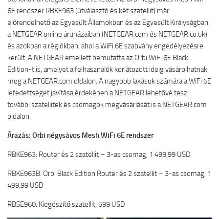
6E rendszer RBKE963 (útválasztó és két szatellit) már
előrendelhető az Egyesült Államokban és az Egyesült Királyságban
a NETGEAR online áruházaiban (NETGEAR.com és NETGEAR.co.uk)
és azokban a régiókban, ahol a WiFi 6E szabvány engedélyezésre
került. A NETGEAR emellett bemutatta az Orbi WiFi 6E Black
Edition-t is, amelyet a felhasználók korlátozott ideig vásárolhatnak
meg a NETGEAR.com oldalon. A nagyobb lakások számára a WiFi 6E
lefedettséget javítása érdekében a NETGEAR lehetővé teszi
további szatellitek és csomagok megvásárlását is a NETGEAR.com
oldalon.
Árazás: Orbi négysávos Mesh WiFi 6E rendszer
RBKE963: Router és 2 szatellit – 3-as csomag, 1 499,99 USD
RBKE963B: Orbi Black Edition Router és 2 szatellit – 3-as csomag, 1
499,99 USD
RBSE960: Kiegészítő szatellit, 599 USD