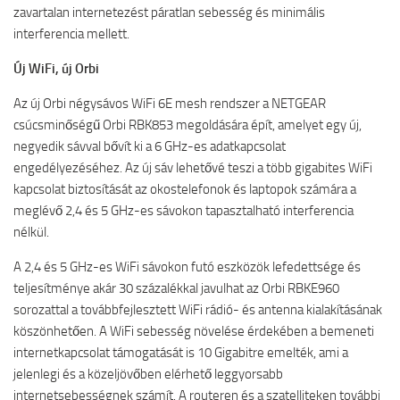
zavartalan internetezést páratlan sebesség és minimális
interferencia mellett.
Új WiFi, új Orbi
Az új Orbi négysávos WiFi 6E mesh rendszer a NETGEAR
csúcsminőségű Orbi RBK853 megoldására épít, amelyet egy új,
negyedik sávval bővít ki a 6 GHz-es adatkapcsolat
engedélyezéséhez. Az új sáv lehetővé teszi a több gigabites WiFi
kapcsolat biztosítását az okostelefonok és laptopok számára a
meglévő 2,4 és 5 GHz-es sávokon tapasztalható interferencia
nélkül.
A 2,4 és 5 GHz-es WiFi sávokon futó eszközök lefedettsége és
teljesítménye akár 30 százalékkal javulhat az Orbi RBKE960
sorozattal a továbbfejlesztett WiFi rádió- és antenna kialakításának
köszönhetően. A WiFi sebesség növelése érdekében a bemeneti
internetkapcsolat támogatását is 10 Gigabitre emelték, ami a
jelenlegi és a közeljövőben elérhető leggyorsabb
internetsebességnek számít. A routeren és a szatelliteken további