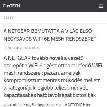
FunTECH
Skip to content
EGYÉB
A NETGEAR BEMUTATTA A VILÁG ELSŐ
NÉGYSÁVOS WIFI 6E MESH RENDSZERÉT
BY
NEGATOR
·
2021-10-15
A NETGEAR tovább növeli a vezető
szerepét a WiFi 6 egész otthont lefedő WiFi
mesh rendszerek piacán, amelyek
kompromisszummentes működés mellett
a kategóriájuk legjobb teljesítményét,
kapacitását és hatótávolságát biztosítják
2021. október 15.,
San Jose, Kalifornia –
A NETGEAR®, Inc.