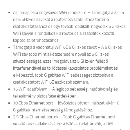
Az iparág első négysávos WiFi rendszere – Támogatja a 2,4; 5
és 6 GHz-es sávokat a routerhez/szatellithez történő
csatlakoztatásához és egy további dedikált, negyedik 5 GHz-es
WiFi sávval is rendelkezik a router és a szatellitek közötti
kapcsolat létrehozásához.
Támogatja a vadonatúj WiFi 6E 6 GHz-es sávot – A 6 GHz-es
WiFi sáv több mint a kétszeresére növeli az 5 GHz-es
sávszélességet, ezzel megoldva az 5 GHz-en fellépő
interferenciával és torlódással kapcsolatos problémákat és
elképesztő, több Gigabites WiFi sebességet biztosítva a
csatlakoztatott WiFi 6E eszközök számára.
16 WiFi adatfolyam – A legjobb sebesség, hatótávolság és
teljesítmény biztosítása érdekében.
10 Gbps Ethernet port – Jövőbiztos otthoni hálózat, akár 10
Gigabites internetsebesség támogatásához.
2,5 Gbps Ethernet portok – Több Gigabites Ethernet port
vezetékes csatlakozásához a hálózati adattárolók, a LAN