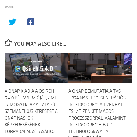
SHARE
YOU MAY ALSO LIKE...
A QNAP KIADJA A QSIRCH
A QNAP BEMUTATJA A TVS-
5.4.0 BÉTAVERZIÓJÁT, AMI
H874 NAS-T 12. GENERÁCIÓS
TÁMOGATJA AZ AI-ALAPÚ
INTEL® CORE™ I9 TIZENHAT
SZEMANTIKUS KERESÉST A
ÉS I7 TIZENKÉT MAGOS
QNAP NAS-OK
PROCESSZORRAL, VALAMINT
KÉPKERESÉSÉNEK
INTEL® CORE™ HIBRID
FORRADALMASÍTÁSÁHOZ
TECHNOLÓGIÁVAL A