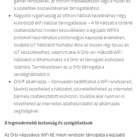
gamer rendszerek, az otthoni médialejátszók vagy a router és
a szatellitek összekötésének támogatásához.
Nagyobb rugalmasság az otthoni hálózat kezeléséhez négy
különböző WiFi hálózat támogatásával – A fő hálózatra történő
csatlakozáshoz minden készülékeden a legújabb WPA3
protokoll használhatod a biztonságos kapcsolat érdekében,
továbbá IoT hálózatot hozhatsz létre az összes régi típusú és
IoT készülékedhez, valamint akár 6 GHz-en működő WiFi
hálózatot is létrehozhatsz a 6 GHz-et támogató eszközeid
számára. Természetesen az új Orbi támogatja a
vendéghálózatot is.
Orbi® alkalmazás – Könnyedén beállíthatod a WiFi rendszered,
távolról kezelheted a hálózatot, szüneteltetheted az internetet
bármely csatlakoztatott eszközön, továbbá akár nyomon is
követheted az internetes adathasználatot az alkalmazás
segítségével.
A legmodernebb biztonság és szolgáltatások
Az Orbi négysávos WiFi 6E mesh rendszer támogatja a legújabb