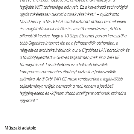
WiFi termékeket hozza létre, amelyek maximalizálják a
legújabb WiFi technológia előnyeit. Ez a következő technológiai
ugrás tökéletesen tükrözi a törekvéseinket.” – nyilatkozta
David Henry, a NETGEAR csatlakoztatott otthoni termékeinek
és szolgáltatásainak elnöke és vezető menedzsere. „Attól a
pillanattól kezdve, hogy a 10 Gbps Ethernet porton keresztül a
több Gigabites internet lép be a felhasználók otthonába, a
négysávos architektúránknak, a 2,5 Gigabites LAN portoknak és
a továbbfejlesztett 5 GHz-es teljesítménynek és a WiFi 6E
támogatásnak köszönhetően ez a hálózati készülék
kompromisszummentes élményt biztosít a felhasználók
számára. Az új Orbi WiFi 6E mesh rendszerünk a legkiválóbb
teljesítményt nyújtja nemcsak a mai, hanem a jövőbeli
legigényesebb és -kifinomultabb intelligens otthonok számára
egyaránt.”
Műszaki adatok: