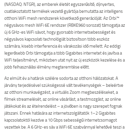
(NASDAQ: NTGR), az emberek életét egyszerűsítő, díjnyertes,
csatlakoztatott termékek vezető gyártója bemutatta az intelligens
otthoni WiFi mesh rendszerek következő generációját. Az Orbi™
négysávos mesh WiFi 6E rendszer (RBKE960 sorozat) támogatja az
új 6 GHz-es WiFi sávot, hogy gyorsabb internetsebességet és
négysávos kapcsolati technológiát biztosítson több eszköz
számára, kisebb interferencia és várakozási idő mellett. Az eddigi
legerősebb Orbi támogatja a több Gigabites internetet és javítva a
WiFi teljesítményt, miközben utat nyit az új eszközök kezelése és a
jobb felhasználási élmény megteremtése előtt.
Az elmúlt év a határok szélére sodorta az otthoni hálózatokat. A
járvány terjedésével szükségessé vált tevékenységek – beleértve
az otthoni munkavégzést, a virtuális Zoom megbeszéléseket, a
filmek streamelését, az online vásárlást, a testmozgást, az online
játékokat és az ételrendelést – a jövőben is nagy szerepet fognak
játszani. Ennek hatására az internetszolgáltatók 1–2 Gigabites
kapcsolatoktól kezdve a 10 Gbps sebességű internetcsomagot
vezettek be. A 6 GHz-es sáv a WiFi 6E szabvánnyal lehetővé teszi a