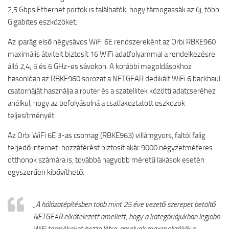
2,5 Gbps Ethernet portok is találhatók, hogy támogassák az új, több
Gigabites eszközöket.
Az iparág első négysávos WiFi 6E rendszereként az Orbi RBKE960
maximális átvitelt biztosít 16 WiFi adatfolyammal a rendelkezésre
álló 2,4; 5 és 6 GHz-es sávokon. A korábbi megoldásokhoz
hasonlóan az RBKE960 sorozat a NETGEAR dedikált WiFi 6 backhaul
csatornáját használja a router és a szatellitek közötti adatcseréhez
anélkül, hogy az befolyásolná a csatlakoztatott eszközök
teljesítményét.
Az Orbi WiFi 6E 3-as csomag (RBKE963) villámgyors, faltól falig
terjedő internet-hozzáférést biztosít akár 9000 négyzetméteres
otthonok számára is, továbbá nagyobb méretű lakások esetén
egyszerűen kibővíthető.
„A hálózatépítésben több mint 25 éve vezető szerepet betöltő
NETGEAR elkötelezett amellett, hogy a kategóriájukban legjobb