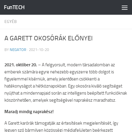
FunTECH
Skip to content
EGYÉB
A GARETT OKOSÓRÁK ELŐNYEI
BY
NEGATOR
·
2021-10-20
2021. október 20.
– A felgyorsult, modern társadalomban az
emberek számára egyre nehezebb egyszerre több dolgot is
figyelemmel kísérniük, amely jelentősen csökkenti a
hatékonyságot a hétköznapokban. Egy okosóra kiváló segítséget
nyújthat a mindennapjaid során az intelligens beépített funkcióknak
köszönhetően, amelyek segítségével naprakész maradhatsz.
Maradj mindig naprakész!
A Garett karórák támogatják az értesítések megjelenítését, így
legyen szó bármilyen közösségi médiafelületen beérkezett