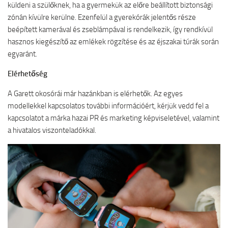
küldeni a szülőknek, ha a gyermekük az előre beállított biztonsági
zónán kívülre kerülne. Ezenfelül a gyerekórák jelentős része
beépített kamerával és zseblámpával is rendelkezik, így rendkívül
hasznos kiegészítő az emlékek rögzítése és az éjszakai túrák során
egyaránt.
Elérhetőség
A Garett okosórái már hazánkban is elérhetők. Az egyes
modellekkel kapcsolatos további információért, kérjük vedd fel a
kapcsolatot a márka hazai PR és marketing képviseletével, valamint
a hivatalos viszonteladókkal.