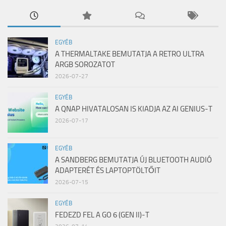
EGYÉB
A THERMALTAKE BEMUTATJA A RETRO ULTRA
ARGB SOROZATOT
2026-07-27
EGYÉB
A QNAP HIVATALOSAN IS KIADJA AZ AI GENIUS-T
2026-07-17
EGYÉB
A SANDBERG BEMUTATJA ÚJ BLUETOOTH AUDIÓ
ADAPTERÉT ÉS LAPTOPTÖLTŐIT
2026-07-15
EGYÉB
FEDEZD FEL A GO 6 (GEN II)-T