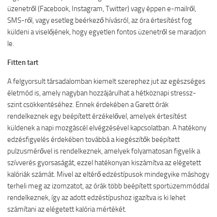
üzenetről (Facebook, Instagram, Twitter) vagy éppen e-mailről,
SMS-ről, vagy esetleg beérkező hívásról, az óra értesítést fog
küldeni a viselőjének, hogy egyetlen fontos üzenetről se maradjon
le.
Fitten tart
A felgyorsult társadalomban kiemelt szerephez jut az egészséges
életmód is, amely nagyban hozzájárulhat a hétköznapi stressz-
szint csökkentéséhez. Ennek érdekében a Garett órák
rendelkeznek egy beépített érzékelővel, amelyek értesítést
küldenek a napi mozgáscél elvégzésével kapcsolatban. A hatékony
edzésfigyelés érdekében továbbá a kiegészítők beépített
pulzusmérővel is rendelkeznek, amelyek folyamatosan figyelik a
szívverés gyorsaságát, ezzel hatékonyan kiszámítva az elégetett
kalóriák számát. Mivel az eltérő edzéstípusok mindegyike máshogy
terheli meg az izomzatot, az órák több beépített sportüzemmóddal
rendelkeznek, így az adott edzéstípushoz igazítva is ki lehet
számítani az elégetett kalória mértékét.