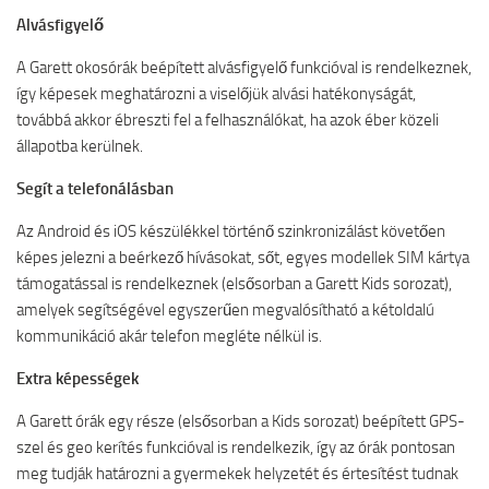
Alvásfigyelő
A Garett okosórák beépített alvásfigyelő funkcióval is rendelkeznek,
így képesek meghatározni a viselőjük alvási hatékonyságát,
továbbá akkor ébreszti fel a felhasználókat, ha azok éber közeli
állapotba kerülnek.
Segít a telefonálásban
Az Android és iOS készülékkel történő szinkronizálást követően
képes jelezni a beérkező hívásokat, sőt, egyes modellek SIM kártya
támogatással is rendelkeznek (elsősorban a Garett Kids sorozat),
amelyek segítségével egyszerűen megvalósítható a kétoldalú
kommunikáció akár telefon megléte nélkül is.
Extra képességek
A Garett órák egy része (elsősorban a Kids sorozat) beépített GPS-
szel és geo kerítés funkcióval is rendelkezik, így az órák pontosan
meg tudják határozni a gyermekek helyzetét és értesítést tudnak