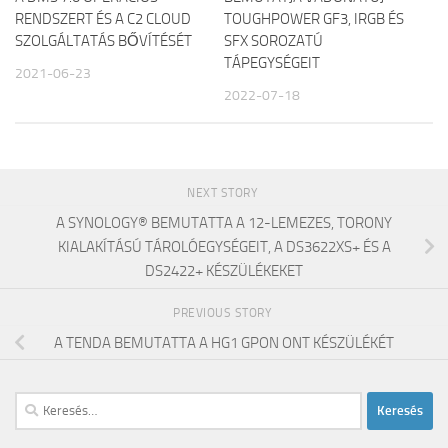
RENDSZERT ÉS A C2 CLOUD
TOUGHPOWER GF3, IRGB ÉS
SZOLGÁLTATÁS BŐVÍTÉSÉT
SFX SOROZATÚ
TÁPEGYSÉGEIT
2021-06-23
2022-07-18
NEXT STORY
A SYNOLOGY® BEMUTATTA A 12-LEMEZES, TORONY
KIALAKÍTÁSÚ TÁROLÓEGYSÉGEIT, A DS3622XS+ ÉS A
DS2422+ KÉSZÜLÉKEKET
PREVIOUS STORY
A TENDA BEMUTATTA A HG1 GPON ONT KÉSZÜLÉKÉT
Keresés: