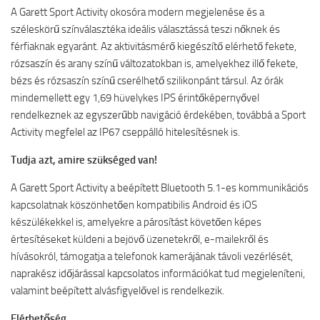
A Garett Sport Activity okosóra modern megjelenése és a
széleskörű színválasztéka ideális választássá teszi nőknek és
férfiaknak egyaránt. Az aktivitásmérő kiegészítő elérhető fekete,
rózsaszín és arany színű változatokban is, amelyekhez illő fekete,
bézs és rózsaszín színű cserélhető szilikonpánt társul. Az órák
mindemellett egy 1,69 hüvelykes IPS érintőképernyővel
rendelkeznek az egyszerűbb navigáció érdekében, továbbá a Sport
Activity megfelel az IP67 cseppálló hitelesítésnek is.
Tudja azt, amire szükséged van!
A Garett Sport Activity a beépített Bluetooth 5.1-es kommunikációs
kapcsolatnak köszönhetően kompatibilis Android és iOS
készülékekkel is, amelyekre a párosítást követően képes
értesítéseket küldeni a bejövő üzenetekről, e-mailekről és
hívásokról, támogatja a telefonok kamerájának távoli vezérlését,
naprakész időjárással kapcsolatos információkat tud megjeleníteni,
valamint beépített alvásfigyelővel is rendelkezik.
Elérhetőség