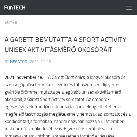
FunTECH
Skip to content
EGYÉB
A GARETT BEMUTATTA A SPORT ACTIVITY
UNISEX AKTIVITÁSMÉRŐ OKOSÓRÁIT
BY
NEGATOR
·
2021-11-18
2021. november 18. –
A Garett Electronics, a lengyel okosóra és
szépségápolási termékek vezető és többszörösen díjnyertes
gyártója örömmel mutatta be a legújabb unisex aktivitásmérő
okosóráit, a Garett Sport Activity sorozatot. Az emberek
egészséges életmódjának fenntartásához elengedhetetlen a
megfelelő testmozgás megléte, amely nemcsak az izomzatot és a
kondíciót tartja formában, hanem nagyban hozzájárul az emberi
test normális működéséhez is. Egyre népszerűbbé vált a
tornagyakorlatok otthoni környezetben történő elvégzése,