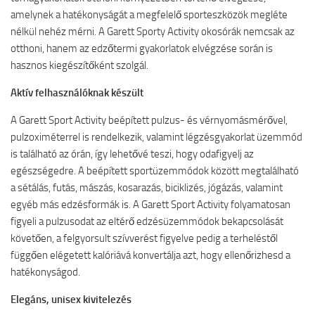
amelynek a hatékonyságát a megfelelő sporteszközök megléte
nélkül nehéz mérni. A Garett Sporty Activity okosórák nemcsak az
otthoni, hanem az edzőtermi gyakorlatok elvégzése során is
hasznos kiegészítőként szolgál.
Aktív felhasználóknak készült
A Garett Sport Activity beépített pulzus- és vérnyomásmérővel,
pulzoximéterrel is rendelkezik, valamint légzésgyakorlat üzemmód
is található az órán, így lehetővé teszi, hogy odafigyelj az
egészségedre. A beépített sportüzemmódok között megtalálható
a sétálás, futás, mászás, kosarazás, biciklizés, jógázás, valamint
egyéb más edzésformák is. A Garett Sport Activity folyamatosan
figyeli a pulzusodat az eltérő edzésüzemmódok bekapcsolását
követően, a felgyorsult szívverést figyelve pedig a terheléstől
függően elégetett kalóriává konvertálja azt, hogy ellenőrizhesd a
hatékonyságod.
Elegáns, unisex kivitelezés