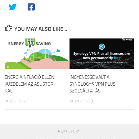
YOU MAY ALSO LIKE...
ENERGIAINFLÁCIÓ ELLENI
INGYENESSÉ VÁLT A
KÜZDELEM AZ ASUSTOR-
SYNOLOGY® VPN PLUS
RAL
SZOLGÁLTATÁS
2022-12-20
2021-10-20
NEXT STORY