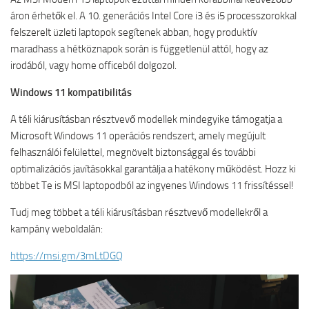
áron érhetők el. A 10. generációs Intel Core i3 és i5 processzorokkal
felszerelt üzleti laptopok segítenek abban, hogy produktív
maradhass a hétköznapok során is függetlenül attól, hogy az
irodából, vagy home officeból dolgozol.
Windows 11 kompatibilitás
A téli kiárusításban résztvevő modellek mindegyike támogatja a
Microsoft Windows 11 operációs rendszert, amely megújult
felhasználói felülettel, megnövelt biztonsággal és további
optimalizációs javításokkal garantálja a hatékony működést. Hozz ki
többet Te is MSI laptopodból az ingyenes Windows 11 frissítéssel!
Tudj meg többet a téli kiárusításban résztvevő modellekről a
kampány weboldalán:
https://msi.gm/3mLtDGQ