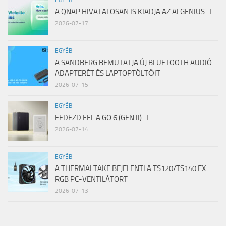
EGYÉB
A QNAP HIVATALOSAN IS KIADJA AZ AI GENIUS-T
2026-07-17
EGYÉB
A SANDBERG BEMUTATJA ÚJ BLUETOOTH AUDIÓ
ADAPTERÉT ÉS LAPTOPTÖLTŐIT
2026-07-15
EGYÉB
FEDEZD FEL A GO 6 (GEN II)-T
2026-07-14
EGYÉB
A THERMALTAKE BEJELENTI A TS120/TS140 EX
RGB PC-VENTILÁTORT
2026-07-13