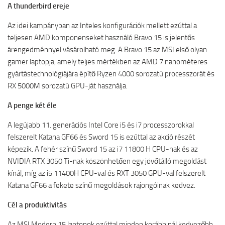
A
thunderbird
ereje
Az idei kampányban az Inteles konfigurációk mellett ezúttal a
teljesen AMD komponenseket használó Bravo 15 is jelentős
árengedménnyel vásárolható meg. A Bravo 15 az MSI első olyan
gamer laptopja, amely teljes mértékben az AMD 7 nanométeres
gyártástechnológiájára építő Ryzen 4000 sorozatú processzorát és
RX 5000M sorozatú GPU-ját használja.
A penge két éle
A legújabb 11. generációs Intel Core i5 és i7 processzorokkal
felszerelt Katana GF66 és Sword 15 is ezúttal az akció részét
képezik. A fehér színű Sword 15 az i7 11800 H CPU-nak és az
NVIDIA RTX 3050 Ti-nak köszönhetően egy jövőtálló megoldást
kínál, míg az i5 11400H CPU-val és RXT 3050 GPU-val felszerelt
Katana GF66 a fekete színű megoldások rajongóinak kedvez.
Cél a produktivitás
Az MSI Modern 15 laptopok ezúttal minden korábbinál kedvezőbb