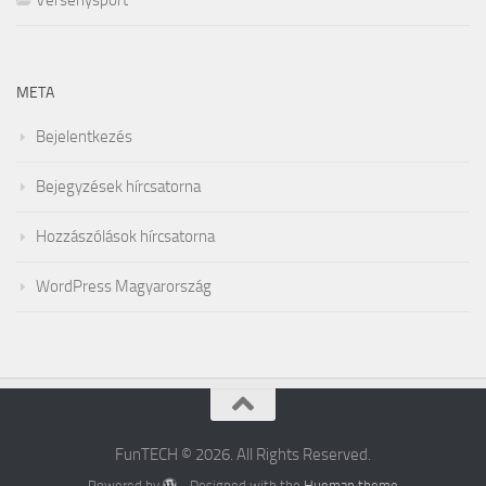
Versenysport
META
Bejelentkezés
Bejegyzések hírcsatorna
Hozzászólások hírcsatorna
WordPress Magyarország
FunTECH © 2026. All Rights Reserved.
Powered by
- Designed with the
Hueman theme