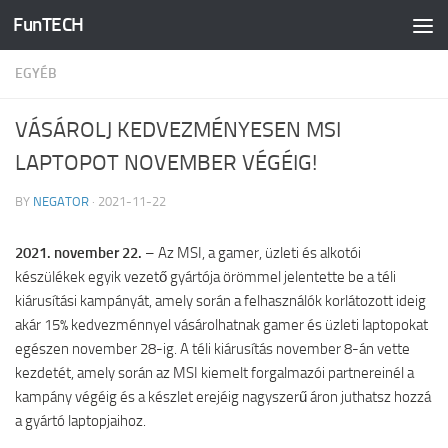
FunTECH
Skip to content
EGYÉB
VÁSÁROLJ KEDVEZMÉNYESEN MSI
LAPTOPOT NOVEMBER VÉGÉIG!
BY
NEGATOR
·
2021-11-22
2021. november 22.
– Az MSI, a gamer, üzleti és alkotói
készülékek egyik vezető gyártója örömmel jelentette be a téli
kiárusítási kampányát, amely során a felhasználók korlátozott ideig
akár 15% kedvezménnyel vásárolhatnak gamer és üzleti laptopokat
egészen november 28-ig. A téli kiárusítás november 8-án vette
kezdetét, amely során az MSI kiemelt forgalmazói partnereinél a
kampány végéig és a készlet erejéig nagyszerű áron juthatsz hozzá
a gyártó laptopjaihoz.