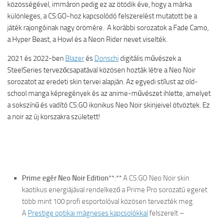
közösségével, immáron pedig ez az ötödik éve, hogy a márka
különleges, a CS:GO-hoz kapcsolódó felszerelést mutatott be a
játék rajongóinak nagy örömére. A korábbi sorozatok a Fade Camo,
a Hyper Beast, a Howl és a Neon Rider nevet viselték.
2021 és 2022-ben
Blazer
és
Donschi
digitális művészek a
SteelSeries tervezőcsapatával közösen hozták létre a Neo Noir
sorozatot az eredeti skin tervei alapján. Az egyedi stílust az old-
school manga képregények és az anime-művészet ihlette, amelyet
a sokszínű és vadító CS:GO ikonikus Neo Noir skinjeivel ötvöztek. Ez
a noir az új korszakra született!
Prime egér Neo Noir Edition
**:** A CS:GO Neo Noir skin
kaotikus energiájával rendelkező a Prime Pro sorozatú egeret
több mint 100 profi esportolóval közösen tervezték meg.
A
Prestige optikai mágneses kapcsolókkal
felszerelt –