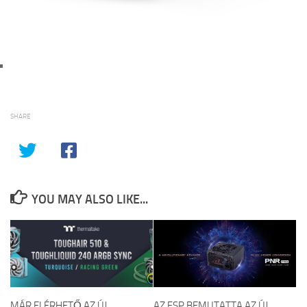
SHARE
YOU MAY ALSO LIKE...
MÁR ELÉRHETŐ AZ ÚJ
AZ FSP BEMUTATTA AZ ÚJ