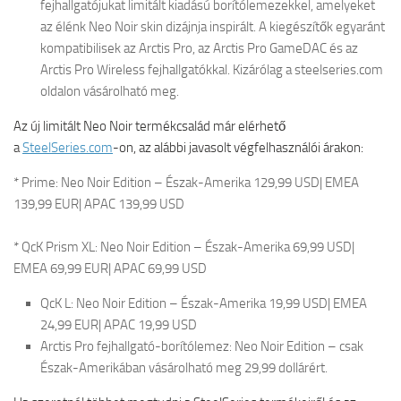
fejhallgatójukat limitált kiadású borítólemezekkel, amelyeket
az élénk Neo Noir skin dizájnja inspirált. A kiegészítők egyaránt
kompatibilisek az Arctis Pro, az Arctis Pro GameDAC és az
Arctis Pro Wireless fejhallgatókkal. Kizárólag a steelseries.com
oldalon vásárolható meg.
Az új limitált Neo Noir termékcsalád már elérhető
a
SteelSeries.com
-on, az alábbi javasolt végfelhasználói árakon:
* Prime: Neo Noir Edition – Észak-Amerika 129,99 USD| EMEA
139,99 EUR| APAC 139,99 USD
* QcK Prism XL: Neo Noir Edition – Észak-Amerika 69,99 USD|
EMEA 69,99 EUR| APAC 69,99 USD
QcK L: Neo Noir Edition – Észak-Amerika 19,99 USD| EMEA
24,99 EUR| APAC 19,99 USD
Arctis Pro fejhallgató-borítólemez: Neo Noir Edition – csak
Észak-Amerikában vásárolható meg 29,99 dollárért.