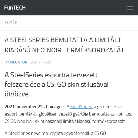
FunTECH
Skip to content
EGYÉB
A STEELSERIES BEMUTATTA A LIMITÁLT
KIADÁSÚ NEO NOIR TERMÉKSOROZATÁT
BY
NEGATOR
·
2021-11-23
A SteelSeries esportra tervezett
felszerelése a CS: GO skin stílusával
ötvözve
2021. november 23., Chicago
– A
SteelSeries
, a gamer- és az
esport-perifériák globálisan vezető gyártója bemutatta az ikonikus,
CS:GO Neo Noir skint használó limitált kiadású terméksorozatát.
A SteelSeries neve már régóta egybefonódik a CS:GO