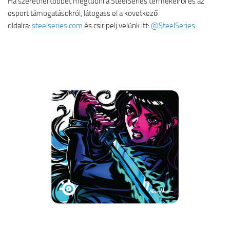
Ha szeretnél többet megtudni a SteelSeries termékeiről és az
esport támogatásokról, látogass el a következő
oldalra:
steelseries.com
és csiripelj velünk itt:
@SteelSeries
.