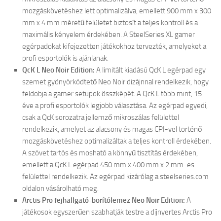
mozgáskövetéshez lett optimalizálva, emellett 900 mm x 300
mm x 4 mm méretű felületet biztosít a teljes kontroll és a
maximális kényelem érdekében. A SteelSeries XL gamer
egérpadokat kifejezetten játékokhoz tervezték, amelyeket a
profi esportolók is ajánlanak.
QcK L Neo Noir Edition:
A limitált kiadású QcK L egérpad egy
szemet gyönyörködtető Neo Noir dizájnnal rendelkezik, hogy
feldobja a gamer setupok összképét. A QcK L több mint, 15
éve a profi esportolók legjobb választása. Az egérpad egyedi,
csak a QcK sorozatra jellemző mikroszálas felülettel
rendelkezik, amelyet az alacsony és magas CPI-vel történő
mozgáskövetéshez optimalizáltak a teljes kontroll érdekében.
A szövet tartós és mosható a könnyű tisztítás érdekében,
emellett a QcK L egérpad 450 mm x 400 mm x 2 mm-es
felülettel rendelkezik. Az egérpad kizárólag a steelseries.com
oldalon vásárolható meg.
Arctis Pro fejhallgató-borítólemez Neo Noir Edition:
A
játékosok egyszerűen szabhatják testre a díjnyertes Arctis Pro