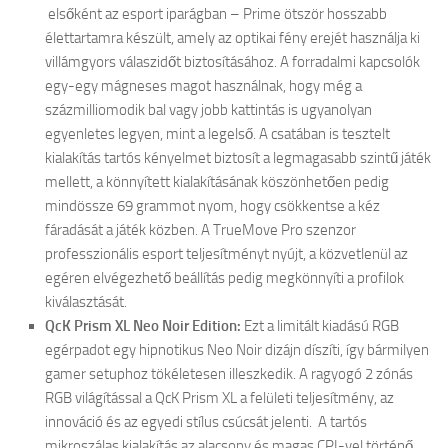
elsőként az esport iparágban – Prime ötször hosszabb
élettartamra készült, amely az optikai fény erejét használja ki
villámgyors válaszidőt biztosításához. A forradalmi kapcsolók
egy-egy mágneses magot használnak, hogy még a
százmilliomodik bal vagy jobb kattintás is ugyanolyan
egyenletes legyen, mint a legelső. A csatában is tesztelt
kialakítás tartós kényelmet biztosít a legmagasabb szintű játék
mellett, a könnyített kialakításának köszönhetően pedig
mindössze 69 grammot nyom, hogy csökkentse a kéz
fáradását a játék közben. A TrueMove Pro szenzor
professzionális esport teljesítményt nyújt, a közvetlenül az
egéren elvégezhető beállítás pedig megkönnyíti a profilok
kiválasztását.
QcK
Prism XL Neo Noir Edition:
Ezt a limitált kiadású RGB
egérpadot egy hipnotikus Neo Noir dizájn díszíti, így bármilyen
gamer setuphoz tökéletesen illeszkedik. A ragyogó 2 zónás
RGB világítással a QcK Prism XL a felületi teljesítmény, az
innováció és az egyedi stílus csúcsát jelenti. A tartós
mikroszálas kialakítás az alacsony és magas CPI-vel történő