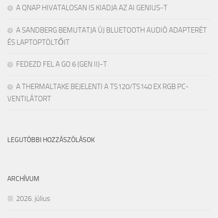
A QNAP HIVATALOSAN IS KIADJA AZ AI GENIUS-T
A SANDBERG BEMUTATJA ÚJ BLUETOOTH AUDIÓ ADAPTERÉT
ÉS LAPTOPTÖLTŐIT
FEDEZD FEL A GO 6 (GEN II)-T
A THERMALTAKE BEJELENTI A TS120/TS140 EX RGB PC-
VENTILÁTORT
LEGUTÓBBI HOZZÁSZÓLÁSOK
ARCHÍVUM
2026. július