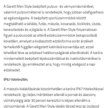
A Garett Men Style beépített pulzus- és vérnyomásmérővel,
valamint pulzoximéterrel is rendelkezik, hogy jobban odafigyelhess
az egészségedre. A beépített sportüzemmódok között
megtalálható a sétálás, futás, mászás, kosarazás, biciklizés, úszás,
keresztedzés és a jógázás is. A Garett Men Style folyamatosan
figyeli a pulzusodat az eltérő edzésüzemmódok bekapcsolását
követően, amelyet a kiválasztott edzésforma során érzékelt
terheléstől függően elégetett kalóriává konvertálja azt, ezzel
lehetővé téve az edzésed hatékonyságának ellenőrzését. A karóra
mindemellett beépített lépésszámlálóval és inaktivitásmérővel is
rendelkezik, így emlékeztet arra, hogy mindig elvégezd a napi
edzésedet.
IP67 hitelesítés
A masszív kialakításának köszönhetően a karóra IP67 hitelesítéssel
rendelkezik, így teljes mértékben ellenáll a pornak és alacsony
vízmélységig akár 30 percen keresztül is képes ellenállni a
víznyomásnak. A Garett Men Style ideális társad lesz az úszásod