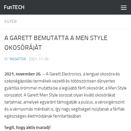
FunTECH
Skip to content
EGYÉB
A GARETT BEMUTATTA A MEN STYLE
OKOSÓRÁJÁT
BY
NEGATOR
·
2021-11-26
2021. november 26. –
A Garett Electronics, a lengyel okosóra és
szépségápolási termékek vezető és többszörösen díjnyertes
gyártója örömmel mutatta be a legújabb férfi okosóráit, a Men Style
sorozatot. A Garett Men Style sorozat olyan kiváló okosórákat
tartalmaz, amelyek egyaránt támogatják a pulzus, a véroxigénszint
és a vérnyomás mérését is, így nagy segítséget nyújtanak a férfiak
egészséges életmódjának fenntartásában.
Segít, hogy aktív maradj!