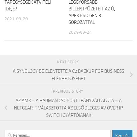
TÁPEGYSÉGEK ÁTVITELI
LEGGYORSABB
IDEJE?
BILLENTYŰZETEIT AZ ÚJ
APEX PRO GEN 3
2021-09-20
SOROZATTAL
2024-09-24
NEXT STORY
A SYNOLOGY BEJELENTETTE A C2 BACKUP FOR BUSINESS
ELÉRHETŐSÉGÉT
PREVIOUS STORY
AZ AMX – A HARMAN CSOPORT LEÁNYVÁLLALATA – A
NETGEAR-T VÁLASZTOTTA AZ ELSŐDLEGES AV OVER IP
SWITCH GYÁRTÓJÁNAK
Keresés: