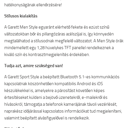
hatékonyságának ellenőrzésére!
Stílusos kialakítás
A Garett Men Style egyaránt elérhető fekete és ezüst színű
változatokban bőr és pillangózáras acélszíjjal is, így könnyedén
megtalálhatod a stílusodnak megfelelő változatot. A Men Style órák
mindemellett egy 1,28 hüvelykes TFT panellel rendelkeznek a
kiváló szín és kontrasztmegjelenítés érdekében.
Tudja azt, amire szükséged van!
A Garett Sport Style a beépített Bluetooth 5.1-es kommunikációs
kapcsolatnak köszönhetően kompatibilis Android és iOS
készülékekkel is, amelyekre a párosítást követően képes
értesítéseket küldeni a bejövő üzenetekről, e-mailekről és
hívásokról, támogatja a telefonok kamerájának távoli vezérlését,
naprakész időjárással kapcsolatos információkat tud megjeleníteni,
valamint beépített alvásfigyelővel is rendelkezik.