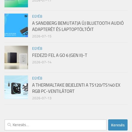
2026-07-17
EGYÉB
A SANDBERG BEMUTATJA ÚJ BLUETOOTH AUDIÓ
ADAPTERÉT ÉS LAPTOPTÖLTŐIT
2026-07-15
EGYÉB
FEDEZD FEL A GO 6 (GEN II)-T
2026-07-14
EGYÉB
A THERMALTAKE BEJELENTI A TS120/TS140 EX
RGB PC-VENTILÁTORT
2026-07-13
Keresés: