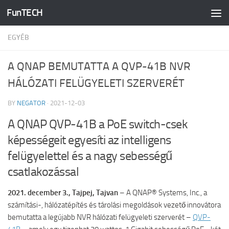
FunTECH
Skip to content
EGYÉB
A QNAP BEMUTATTA A QVP-41B NVR
HÁLÓZATI FELÜGYELETI SZERVERÉT
BY
NEGATOR
·
2021-12-03
A QNAP QVP-41B a PoE switch-csek
képességeit egyesíti az intelligens
felügyelettel és a nagy sebességű
csatlakozással
2021. december 3., Tajpej, Tajvan
– A QNAP® Systems, Inc., a
számítási-, hálózatépítés és tárolási megoldások vezető innovátora
bemutatta a legújabb NVR hálózati felügyeleti szerverét –
QVP-