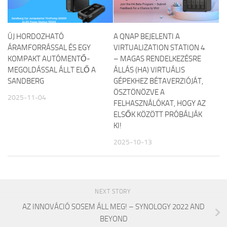
ÚJ HORDOZHATÓ
A QNAP BEJELENTI A
ÁRAMFORRÁSSAL ÉS EGY
VIRTUALIZATION STATION 4
KOMPAKT AUTÓMENTŐ-
– MAGAS RENDELKEZÉSRE
MEGOLDÁSSAL ÁLLT ELŐ A
ÁLLÁS (HA) VIRTUÁLIS
SANDBERG
GÉPEKHEZ BÉTAVERZIÓJÁT,
ÖSZTÖNÖZVE A
2025-11-04
FELHASZNÁLÓKAT, HOGY AZ
ELSŐK KÖZÖTT PRÓBÁLJÁK
KI!
2025-10-13
NEXT STORY
AZ INNOVÁCIÓ SOSEM ÁLL MEG! – SYNOLOGY 2022 AND
BEYOND