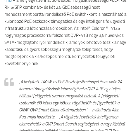
41B
– amely egy tizenhat 30 wattos, 1 Gigabit sebességű PoE-, két
RJ45/SFP kombinált- és két 2,5 GbE sebességű host
menedzsment porttal rendelkező PoE switch-ként is használható a
különböző PoE eszközök támogatása és egy intelligens felügyeleti
infrastruktúra létrehozása érdekében. Az Intel® Celeron® J4125
négymagos processzorral felszerelt QVP-41B négy 3,5 hüvelykes
SATA-meghajtóhellyel rendelkezik, amelyek lehetővé teszik a nagy
kapacitású és gyors sebességű meghajtók telepítését, hogy
megfeleljenek a kis/közepes méretű környezetek felügyeleti
követelményeinek.
„A beépített 140 W-os PoE összteljesítménnyel és az akár 24
kamera támogatásának képességével a QVP-41B egy teljes
hálózati felügyeleti szerver megoldást biztosít. A felügyeleti
csatornák élő képei egy időben rögzíthetők és figyelhetők a
QNAP QVR Smart Client alkalmazásban.” – nyilatkozta Alan
Kuo, majd hozzátette – „A rögzített felvételek intelligensen
elemezhetők a QVR Smart Search segítségével, a nagy léptékű