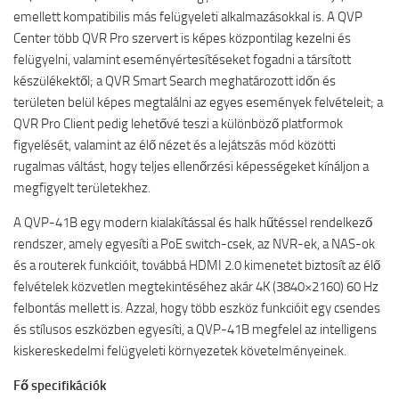
emellett kompatibilis más felügyeleti alkalmazásokkal is. A QVP
Center több QVR Pro szervert is képes központilag kezelni és
felügyelni, valamint eseményértesítéseket fogadni a társított
készülékektől; a QVR Smart Search meghatározott időn és
területen belül képes megtalálni az egyes események felvételeit; a
QVR Pro Client pedig lehetővé teszi a különböző platformok
figyelését, valamint az élő nézet és a lejátszás mód közötti
rugalmas váltást, hogy teljes ellenőrzési képességeket kínáljon a
megfigyelt területekhez.
A QVP-41B egy modern kialakítással és halk hűtéssel rendelkező
rendszer, amely egyesíti a PoE switch-csek, az NVR-ek, a NAS-ok
és a routerek funkcióit, továbbá HDMI 2.0 kimenetet biztosít az élő
felvételek közvetlen megtekintéséhez akár 4K (3840×2160) 60 Hz
felbontás mellett is. Azzal, hogy több eszköz funkcióit egy csendes
és stílusos eszközben egyesíti, a QVP-41B megfelel az intelligens
kiskereskedelmi felügyeleti környezetek követelményeinek.
Fő specifikációk