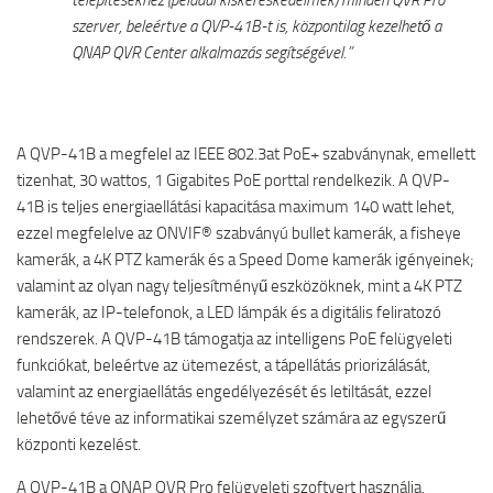
telepítésekhez (például kiskereskedelmek) minden QVR Pro
szerver, beleértve a QVP-41B-t is, központilag kezelhető a
QNAP QVR Center alkalmazás segítségével.”
A QVP-41B a megfelel az IEEE 802.3at PoE+ szabványnak, emellett
tizenhat, 30 wattos, 1 Gigabites PoE porttal rendelkezik. A QVP-
41B is teljes energiaellátási kapacitása maximum 140 watt lehet,
ezzel megfelelve az ONVIF® szabványú bullet kamerák, a fisheye
kamerák, a 4K PTZ kamerák és a Speed Dome kamerák igényeinek;
valamint az olyan nagy teljesítményű eszközöknek, mint a 4K PTZ
kamerák, az IP-telefonok, a LED lámpák és a digitális feliratozó
rendszerek. A QVP-41B támogatja az intelligens PoE felügyeleti
funkciókat, beleértve az ütemezést, a tápellátás priorizálását,
valamint az energiaellátás engedélyezését és letiltását, ezzel
lehetővé téve az informatikai személyzet számára az egyszerű
központi kezelést.
A QVP-41B a QNAP QVR Pro felügyeleti szoftvert használja,