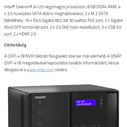
Intel® Celeron® J4125 négymagos processzor, 8 GB DDR4 RAM, 4
x 3,5 hüvelykes SATA 6Gb/s meghajtórekesz, 2 x M.2 SATA
bővítőhely; 16 x RJ45 Gigabit 802.3at 30 wattos PoE port, 2 x Gigabit
RJ45/SFP kombinált port, 2 x 2,5 GbE host-kezelő port; 3 x USB 3.0
port, 2 x HDMI 2.0
Elérhetőség
A QVP-41B NVR hálózati felügyeleti szerver már elérhető. A QNAP
QVP-41B megoldásával kapcsolatos további információért, kérjük
látogass el a
www.qnap.com
oldalra.