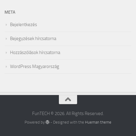
META
Bejelentkezés
Bejegyzések hírcsatorna
Hozzászólások hírcsatorna
WordPress Magyarország
FunTECH © 2026. All Rights Reserved.
Powered by
- Designed with the
Hueman theme