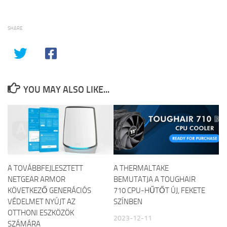
SHARE
YOU MAY ALSO LIKE...
A TOVÁBBFEJLESZTETT
A THERMALTAKE
NETGEAR ARMOR
BEMUTATJA A TOUGHAIR
KÖVETKEZŐ GENERÁCIÓS
710 CPU-HŰTŐT ÚJ, FEKETE
VÉDELMET NYÚJT AZ
SZÍNBEN
OTTHONI ESZKÖZÖK
2023-12-11
SZÁMÁRA