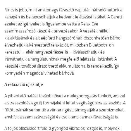
Nincs is jobb, mint amikor egy fárasztó nap után hátradőlhetünk a
kanapén és bekapcsolhatjuk a kedvenc lejátszási listákat. A Garett
ezeket az igényeket is figyelembe vette a Relax Eye
szemmasszírozó készülék tervezésekor. A vezeték nélküli
kialakításának és a beépített hangszórónak köszönhetően bárhol
élvezhetjük a kényeztető relaxációt, miközben Bluetooth-on
keresztül – akár hangvezérléssel is – kiválaszthatjuk és
irányíthatjuk a hangulatunknak megfelelő lejátszási listánkat. A
készülék továbbá újratölthető akkumulátorral is rendelkezik, így
könnyedén magaddal viheted bárhová.
A relaxáció új szintje
A pihentető hatást tovább növeli a melegborogatás funkció, amivel
a stresszoldás egy új formájaként lehet segítségünkre az eszköz. A
fűtött párnák serkentik a vérkeringést, támogatják a szemizmokat,
enyhítik a szem szárazságát és csökkentik annak fáradtságát is.
A teljes ellazulásért felel a gyengéd vibrációs rezgés is, melynek