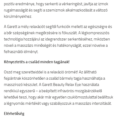
pozitív eredménye, hogy serkenti a vérkeringést, javítja az izmok
rugalmasságát és segíti a szemizmok alkalmazkodását a változó
körülményekhez.
A Garett a mély relaxációt segítő funkciók mellett az egészségre és
a bőr szépségének megőrzésére is fókuszált. A légkompressziós
technológia hozzájárul az idegrendszer serkentéséhez, miközben
növeli a masszázs minőségét és hatékonyságát, ezzel növelve a
felhasználói élményt.
Kényeztetés a család minden tagjának!
Oszd meg szeretteiddel is a relaxáció örömét! Az állítható
fejpántnak köszönhetően a család bármely tagja használhatja a
masszírozó készület. A Garett Beauty Relax Eye használata
rendkívül egyszerű – a beépített infravörös mozgásérzékelő
lehetővé teszi, hogy akár már egyetlen csuklómozdulattal beállítsuk
a légnyomás mértékét vagy szabályozzuk a masszázs intenzitását.
Elérhetőség