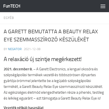
FunTECH
Skip to content
EGYÉB
A GARETT BEMUTATTA A BEAUTY RELAX
EYE SZEMMASSZÍROZÓ KÉSZÜLÉKÉT
BY
NEGATOR
·
2021-12-08
A relaxáció új szintje megérkezett!
2021. december 8. –
A Garett Electronics, a lengyel okosóra és
szépségápolási termékek vezető és többszörösen díjnyertes
gyártója örömmel jelentette be a legújabb szépségápolási
termékét, a Garett Beauty Relax Eye szemmasszírozó készülékét.
Az egészséges életmód elengedhetetlen része a pihenés, testileg
és lelkileg egyaránt – ezt támogatja a Garett Beauty Relax Eye is!
Vezeték nélküli használat