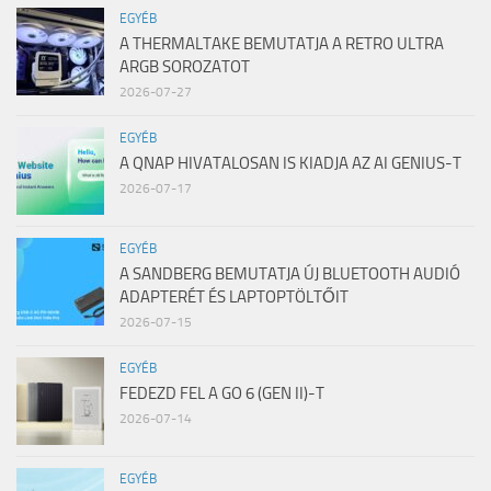
EGYÉB
A THERMALTAKE BEMUTATJA A RETRO ULTRA
ARGB SOROZATOT
2026-07-27
EGYÉB
A QNAP HIVATALOSAN IS KIADJA AZ AI GENIUS-T
2026-07-17
EGYÉB
A SANDBERG BEMUTATJA ÚJ BLUETOOTH AUDIÓ
ADAPTERÉT ÉS LAPTOPTÖLTŐIT
2026-07-15
EGYÉB
FEDEZD FEL A GO 6 (GEN II)-T
2026-07-14
EGYÉB