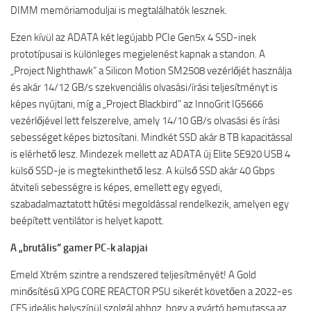
DIMM memóriamoduljai is megtalálhatók lesznek.
Ezen kívül az ADATA két legújabb PCIe Gen5x 4 SSD-inek
prototípusai is különleges megjelenést kapnak a standon. A
„Project Nighthawk” a Silicon Motion SM2508 vezérlőjét használja
és akár 14/12 GB/s szekvenciális olvasási/írási teljesítményt is
képes nyújtani, míg a „Project Blackbird” az InnoGrit IG5666
vezérlőjével lett felszerelve, amely 14/10 GB/s olvasási és írási
sebességet képes biztosítani. Mindkét SSD akár 8 TB kapacitással
is elérhető lesz. Mindezek mellett az ADATA új Elite SE920 USB 4
külső SSD-je is megtekinthető lesz. A külső SSD akár 40 Gbps
átviteli sebességre is képes, emellett egy egyedi,
szabadalmaztatott hűtési megoldással rendelkezik, amelyen egy
beépített ventilátor is helyet kapott.
A „brutális” gamer PC-k alapjai
Emeld Xtrém szintre a rendszered teljesítményét! A Gold
minősítésű XPG CORE REACTOR PSU sikerét követően a 2022-es
CES ideális helyszínül szolgál ahhoz, hogy a gyártó bemutassa az