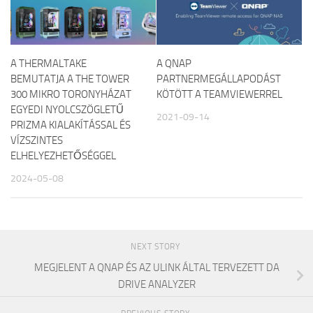
A THERMALTAKE
A QNAP
BEMUTATJA A THE TOWER
PARTNERMEGÁLLAPODÁST
300 MIKRO TORONYHÁZAT
KÖTÖTT A TEAMVIEWERREL
EGYEDI NYOLCSZÖGLETŰ
2021-09-14
PRIZMA KIALAKÍTÁSSAL ÉS
VÍZSZINTES
ELHELYEZHETŐSÉGGEL
2024-05-08
NEXT STORY
MEGJELENT A QNAP ÉS AZ ULINK ÁLTAL TERVEZETT DA
DRIVE ANALYZER