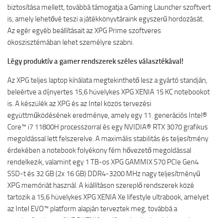
biztosítása mellett, továbbá támogatja a Gaming Launcher szoftvert
is, amely lehetővé teszi a játékkönyvtáraink egyszerű hordozását.
Az egér egyéb beállításait az XPG Prime szoftveres
ökoszisztémában lehet személyre szabni.
Légy produktív a gamer rendszerek széles választékával!
Az XPG teljes laptop kínálata megtekinthető lesz a gyártó standján,
beleértve a díjnyertes 15,6 hüvelykes XPG XENIA 15 KC notebookot
is. A készülék az XPG és az Intel közös tervezési
együttműködésének eredménye, amely egy 11. generációs Intel®
Core™ i7 11800H processzorral és egy NVIDIA® RTX 3070 grafikus
megoldással lett felszerelve. A maximális stabilitás és teljesítmény
érdekében a notebook folyékony fém hővezető megoldással
rendelkezik, valamint egy 1 TB-os XPG GAMMIX S70 PCIe Gen4
SSD-t és 32 GB (2x 16 GB) DDR4-3200 MHz nagy teljesítményű
XPG memóriát használ. A kiállításon szereplő rendszerek közé
tartozik a 15,6 hüvelykes XPG XENIA Xe lifestyle ultrabook, amelyet
az Intel EVO™ platform alapján terveztek meg, továbbá a