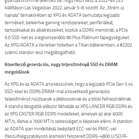
gyártója örömmel jelenteti be, hogy részt vesz a 2022-es CES
kiállításon Las Vegasban 2022. január 5-8. között. Az „Xtrém új
hajnala” témakörében az XPG és ADATA bemutatja legújabb
termékeit, beleértve gaming rendszereiket, perifériáikat,
tartozékaikat és alkatrészeiket, köztük a DDR5 memóriát, a PCIe
5.0 SSD-ket és a legkorszerűbb 80 Plus Platinum tápegységüket.
Az XPG/ADATA a Venetian hotelben a Titian bálteremben, a #2202
számú standon lesz meglátogatható.
Következő generációs, nagy teljesítményű SSD és DRAM
megoldások
Az XPG és az ADATA arra készülnek, hogy a legújabb PCIe Gen 5 x4
SSD-kkel és DDR5 DRAM-mal a következő generációs
teljesítményt nyújtsanak a játékosoknak és a többi felhasználónak.
A standra látogatók először láthatják az XPG LANCER RGB DDR5 és
az XPG CASTER RGB DDR5 modelleket, amelyek az akár 6000
MT/s, illetve a 7000 MT/s sebességet is képesek elérni. A standon
az ADATA ipari minősítésű, beépített ECC-vel és PMIC-vel
(feszültségszabályozó áramkör) felszerelt DDR5-4800 U/SO/R-