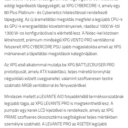
eddigi legerősebb tápegységét, az XPG CYBERCORE-t, amely egy
80 Plus Platinum- és Cybenetics hitelesítéssel rendelkező
tápegység. Az új áramellátási megoldás megfelel a legújabb CPU-k
és GPU-k energiaellátási követelményeinek, ráadásul 1000 W-tól
1300 W-os konfigurációival is elérhető lesz. A Nidec-kel közösen
létrehozott, prémium minőségű XPG VENTO PRO ventilátorral
felszerelt XPG CYBERCORE PSU újabb magaslatokba emeli az XPG
márkanevet a tápellátási megoldások kategóriájában.
Az XPG első alkalommal mutatja be XPG BATTLECRUISER PRO
prototípusát, amely ATX kialakítású, teljes méretű toronyház
négyoldalú edzett üvegpanellel, valamint szoftveresen testre
szabható ARGB ventilátorral és fényvezérlővel.
Mindezek mellett a LEVANTE AIO folyadékhűtő terméksorozatának
legújabb tagja, az XPG LEVANTE PRO is megtekinthető lesz. A
pumpán egy kerek LCD kijelzővel is rendelkezik, amely az XPG
PRIME szoftveres ökoszisztéma segítségével teljes mértékben
személyre szabható. A LEVANTE PRO az ASETEK legújabb