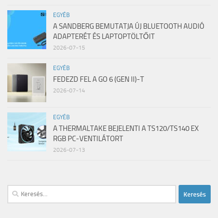
EGYÉB
A SANDBERG BEMUTATJA ÚJ BLUETOOTH AUDIÓ
ADAPTERÉT ÉS LAPTOPTÖLTŐIT
2026-07-15
EGYÉB
FEDEZD FEL A GO 6 (GEN II)-T
2026-07-14
EGYÉB
A THERMALTAKE BEJELENTI A TS120/TS140 EX
RGB PC-VENTILÁTORT
2026-07-13
Keresés: