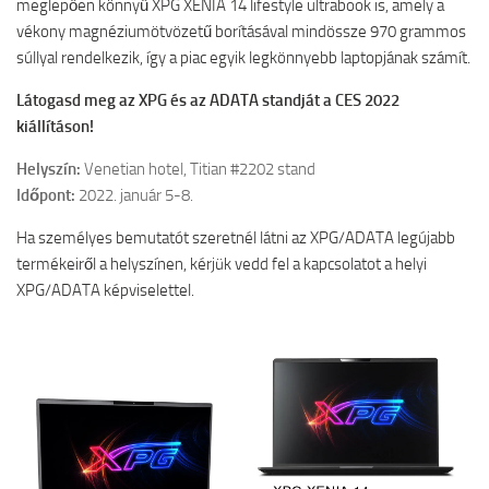
meglepően könnyű XPG XENIA 14 lifestyle ultrabook is, amely a
vékony magnéziumötvözetű borításával mindössze 970 grammos
súllyal rendelkezik, így a piac egyik legkönnyebb laptopjának számít.
Látogasd meg az XPG és az ADATA standját a CES 2022
kiállításon!
Helyszín:
Venetian hotel, Titian #2202 stand
Időpont:
2022. január 5-8.
Ha személyes bemutatót szeretnél látni az XPG/ADATA legújabb
termékeiről a helyszínen, kérjük vedd fel a kapcsolatot a helyi
XPG/ADATA képviselettel.