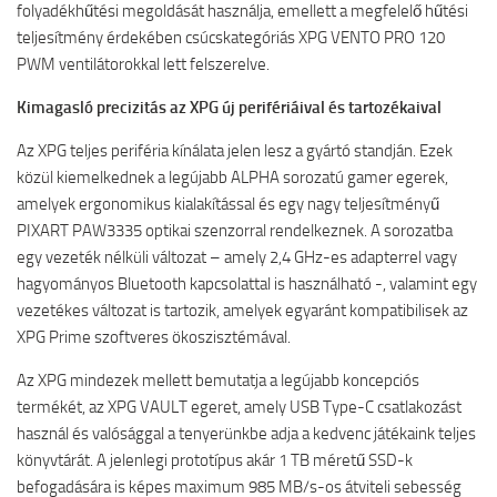
folyadékhűtési megoldását használja, emellett a megfelelő hűtési
teljesítmény érdekében csúcskategóriás XPG VENTO PRO 120
PWM ventilátorokkal lett felszerelve.
Kimagasló precizitás az XPG új perifériáival és tartozékaival
Az XPG teljes periféria kínálata jelen lesz a gyártó standján. Ezek
közül kiemelkednek a legújabb ALPHA sorozatú gamer egerek,
amelyek ergonomikus kialakítással és egy nagy teljesítményű
PIXART PAW3335 optikai szenzorral rendelkeznek. A sorozatba
egy vezeték nélküli változat – amely 2,4 GHz-es adapterrel vagy
hagyományos Bluetooth kapcsolattal is használható -, valamint egy
vezetékes változat is tartozik, amelyek egyaránt kompatibilisek az
XPG Prime szoftveres ökoszisztémával.
Az XPG mindezek mellett bemutatja a legújabb koncepciós
termékét, az XPG VAULT egeret, amely USB Type-C csatlakozást
használ és valósággal a tenyerünkbe adja a kedvenc játékaink teljes
könyvtárát. A jelenlegi prototípus akár 1 TB méretű SSD-k
befogadására is képes maximum 985 MB/s-os átviteli sebesség