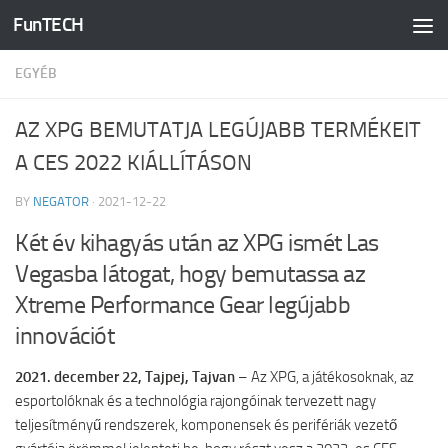
FunTECH
Skip to content
EGYÉB
AZ XPG BEMUTATJA LEGÚJABB TERMÉKEIT
A CES 2022 KIÁLLÍTÁSON
BY
NEGATOR
·
2021-12-22
Két év kihagyás után az XPG ismét Las
Vegasba látogat, hogy bemutassa az
Xtreme Performance Gear legújabb
innovációt
2021. december 22, Tajpej, Tajvan
– Az XPG, a játékosoknak, az
esportolóknak és a technológia rajongóinak tervezett nagy
teljesítményű rendszerek, komponensek és perifériák vezető