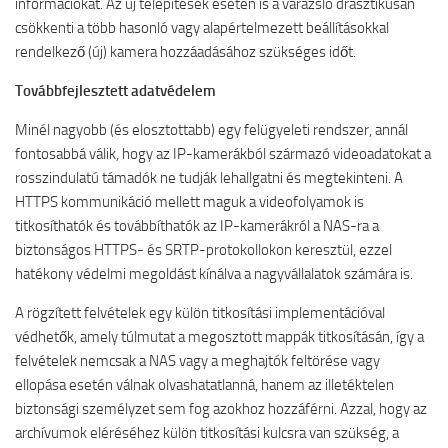
információkat. Az új telepítések esetén is a varázsló drasztikusan
csökkenti a több hasonló vagy alapértelmezett beállításokkal
rendelkező (új) kamera hozzáadásához szükséges időt.
Továbbfejlesztett adatvédelem
Minél nagyobb (és elosztottabb) egy felügyeleti rendszer, annál
fontosabbá válik, hogy az IP-kamerákból származó videoadatokat a
rosszindulatú támadók ne tudják lehallgatni és megtekinteni. A
HTTPS kommunikáció mellett maguk a videofolyamok is
titkosíthatók és továbbíthatók az IP-kamerákról a NAS-ra a
biztonságos HTTPS- és SRTP-protokollokon keresztül, ezzel
hatékony védelmi megoldást kínálva a nagyvállalatok számára is.
A rögzített felvételek egy külön titkosítási implementációval
védhetők, amely túlmutat a megosztott mappák titkosításán, így a
felvételek nemcsak a NAS vagy a meghajtók feltörése vagy
ellopása esetén válnak olvashatatlanná, hanem az illetéktelen
biztonsági személyzet sem fog azokhoz hozzáférni. Azzal, hogy az
archívumok eléréséhez külön titkosítási kulcsra van szükség, a