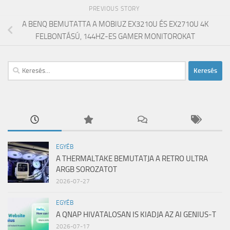
PREVIOUS STORY
A BENQ BEMUTATTA A MOBIUZ EX3210U ÉS EX2710U 4K
FELBONTÁSÚ, 144HZ-ES GAMER MONITOROKAT
Keresés:
EGYÉB
A THERMALTAKE BEMUTATJA A RETRO ULTRA
ARGB SOROZATOT
2026-07-27
EGYÉB
A QNAP HIVATALOSAN IS KIADJA AZ AI GENIUS-T
2026-07-17