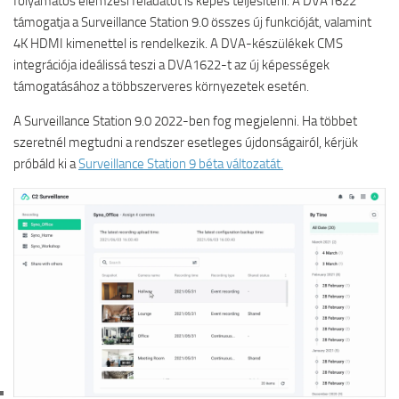
folyamatos elemzési feladatot is képes teljesíteni. A DVA1622
támogatja a Surveillance Station 9.0 összes új funkcióját, valamint
4K HDMI kimenettel is rendelkezik. A DVA-készülékek CMS
integrációja ideálissá teszi a DVA1622-t az új képességek
támogatásához a többszerveres környezetek esetén.
A Surveillance Station 9.0 2022-ben fog megjelenni. Ha többet
szeretnél megtudni a rendszer esetleges újdonságairól, kérjük
próbáld ki a
Surveillance Station 9 béta változatát.