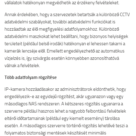
vállalatok hatékonyan megvédhetik az érzékeny felvételeket.
Annak érdekében, hogy a szervezetek betartsák a különböző CCTV
adatvédelmi szabályokat, további adatvédelmi funkciókat is
hozzáadtak az élő megfigyelési adatfolyamokhoz. Különböző
adatvédelmi maszkokat lehet beállítani, hogy bizonyos helyiségek
területeit (például belső irodák) hatékonyan el lehessen takarni a
kamerák lencséje elől. Emellett engedélyezhető az automatikus
vízjelzés is, így szivárgás esetén könnyebben azonosíthatóvá
válnak a felvételek.
Több adatfolyam rögzítése
IP-kamera hozzáadásakor az adminisztrátorok eldönthetik, hogy
engedélyezik-e az egyidejű rögzítést, akár ugyanazon vagy egy
másodlagos NAS rendszeren. A kétszeres rögzítés ugyanarra a
szerverre például hasznos lehet a nagyobb felbontású felvételek
eltérő időtartamainak (például egy kiemelt esemény) tárolása
esetén. A másodlagos szerverre történő rögzítés lehetővé teszi a
folyamatos biztonsági mentések készítését minimális