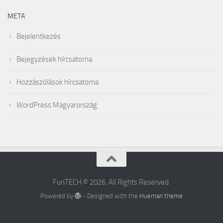
META
Bejelentkezés
Bejegyzések hírcsatorna
Hozzászólások hírcsatorna
WordPress Magyarország
FunTECH © 2026. All Rights Reserved.
Powered by
- Designed with the
Hueman theme