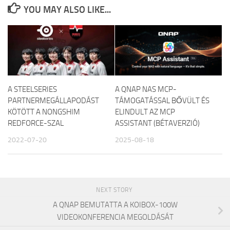
YOU MAY ALSO LIKE...
A STEELSERIES
A QNAP NAS MCP-
PARTNERMEGÁLLAPODÁST
TÁMOGATÁSSAL BŐVÜLT ÉS
KÖTÖTT A NONGSHIM
ELINDULT AZ MCP
REDFORCE-SZAL
ASSISTANT (BÉTAVERZIÓ)
2022-07-20
2025-08-18
NEXT STORY
A QNAP BEMUTATTA A KOIBOX-100W
VIDEOKONFERENCIA MEGOLDÁSÁT