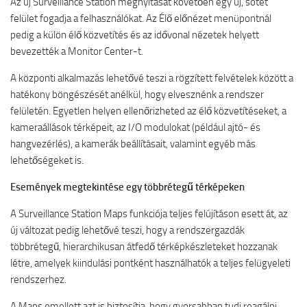
Az új Surveillance Station megnyitását követően egy új, sötét
felület fogadja a felhasználókat. Az Élő előnézet menüpontnál
pedig a külön élő közvetítés és az idővonal nézetek helyett
bevezették a Monitor Center-t.
A központi alkalmazás lehetővé teszi a rögzített felvételek között a
hatékony böngészését anélkül, hogy elvesznénk a rendszer
felületén. Egyetlen helyen ellenőrizheted az élő közvetítéseket, a
kameraállások térképeit, az I/O modulokat (például ajtó- és
hangvezérlés), a kamerák beállításait, valamint egyéb más
lehetőségeket is.
Események megtekintése egy többrétegű térképeken
A Surveillance Station Maps funkciója teljes felújításon esett át, az
új változat pedig lehetővé teszi, hogy a rendszergazdák
többrétegű, hierarchikusan átfedő térképkészleteket hozzanak
létre, amelyek kiindulási pontként használhatók a teljes felügyeleti
rendszerhez.
A Maps emellett azt is biztosítja, hogy gyorsabban tudj reagálni