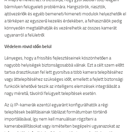
bármilyen felügyeleti problémára. Hangszórók, riasztók,
ajtóvezérlők és egyéb bemeneti/kimeneti modulok helyezhetők el
a térképen az egyszerű kezelés érdekében, a felhasználók pedig
könnyedén megtalálhatják és vezérelhetik az összes kamerát
ugyanarról a felületről.
Védelem rövid időn belül
Lényeges, hogy a frissítés fejlesztéseinek köszönhetően a
nagyobb helyiségek biztonságosabbá válnak. Ezt a célt szem előtt
tartva drasztikusan fel lett gyorsítva a több kamera telepítéséhez
vagy áttelepítéséhez szükséges időt, emellett a fejlett biztonsági
funkciók lehetővé teszik az intelligens elemzések integrálását a
nagy méretű, távolról felügyelt telepítések esetén.
Az új IP-kamerák ezentúl egyaránt konfigurálhatók a régi
telepítések beállításainak táblázat formátumban történő
importálásával, így nem kell manuálisan rögzíteni a
kamerabeállításokat vagy ismételten begépelni ugyanazokat az