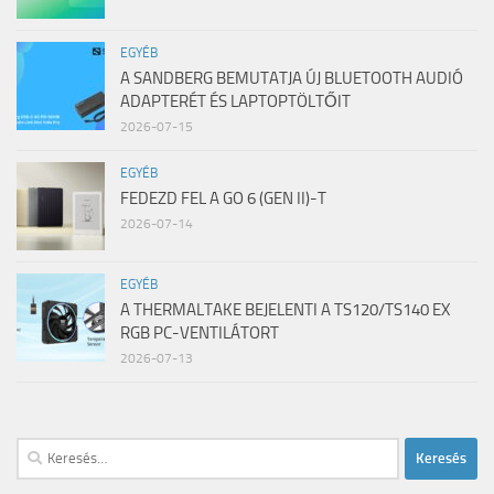
EGYÉB
A SANDBERG BEMUTATJA ÚJ BLUETOOTH AUDIÓ
ADAPTERÉT ÉS LAPTOPTÖLTŐIT
2026-07-15
EGYÉB
FEDEZD FEL A GO 6 (GEN II)-T
2026-07-14
EGYÉB
A THERMALTAKE BEJELENTI A TS120/TS140 EX
RGB PC-VENTILÁTORT
2026-07-13
Keresés: