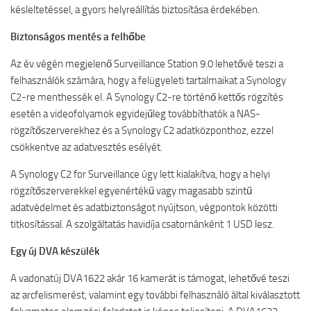
késleltetéssel, a gyors helyreállítás biztosítása érdekében.
Biztonságos mentés a felhőbe
Az év végén megjelenő Surveillance Station 9.0 lehetővé teszi a
felhasználók számára, hogy a felügyeleti tartalmaikat a Synology
C2-re menthessék el. A Synology C2-re történő kettős rögzítés
esetén a videofolyamok egyidejűleg továbbíthatók a NAS-
rögzítőszerverekhez és a Synology C2 adatközponthoz, ezzel
csökkentve az adatvesztés esélyét.
A Synology C2 for Surveillance úgy lett kialakítva, hogy a helyi
rögzítőszerverekkel egyenértékű vagy magasabb szintű
adatvédelmet és adatbiztonságot nyújtson, végpontok közötti
titkosítással. A szolgáltatás havidíja csatornánként 1 USD lesz.
Egy új DVA készülék
A vadonatúj DVA1622 akár 16 kamerát is támogat, lehetővé teszi
az arcfelismerést, valamint egy további felhasználó által kiválasztott