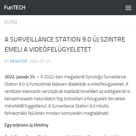
FunTECH
Skip to content
EGYÉB
A SURVEILLANCE STATION 9.0 ÚJ SZINTRE
EMELI A VIDEÓFELÜGYELETET
BY
NEGATOR
·
2022-01-25
2022. január 25
. – A 2022-ben megjelenő Synology Surveillance
Station 9.0 új funkcióinak teljesen átalakítják a videófelügyeletet. A
rendszer kilencedik verziójának kiadását követően az eddigieknél is
kényelmesebb használatot fog biztosítani a felügyeleti területek
méretétől függetlenül. A Surveillance Station 9.0 intuitív
felhasználói felületén minden könnyedén megtalálható.
Egy teljesen új élmény