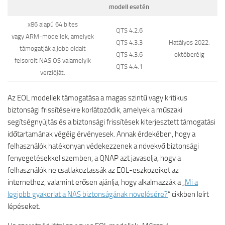
modell esetén
x86 alapú 64 bites
QTS 4.2.6
vagy ARM-modellek, amelyek
QTS 4.3.3
Hatályos 2022.
támogatják a jobb oldalt
QTS 4.3.6
októberéig
felsorolt NAS OS valamelyik
QTS 4.4.1
verzióját.
Az EOL modellek támogatása a magas szintű vagy kritikus
biztonsági frissítésekre korlátozódik, amelyek a műszaki
segítségnyújtás és a biztonsági frissítések kiterjesztett támogatási
időtartamának végéig érvényesek. Annak érdekében, hogy a
felhasználók hatékonyan védekezzenek a növekvő biztonsági
fenyegetésekkel szemben, a QNAP azt javasolja, hogy a
felhasználók ne csatlakoztassák az EOL-eszközeiket az
internethez, valamint erősen ajánlja, hogy alkalmazzák a „
Mi a
legjobb gyakorlat a NAS biztonságának növelésére?
” cikkben leírt
lépéseket.