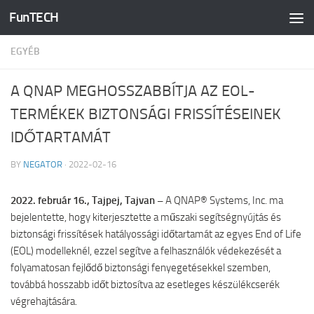
FunTECH
Skip to content
EGYÉB
A QNAP MEGHOSSZABBÍTJA AZ EOL-
TERMÉKEK BIZTONSÁGI FRISSÍTÉSEINEK
IDŐTARTAMÁT
BY
NEGATOR
·
2022-02-16
2022. február 16., Tajpej, Tajvan –
A QNAP® Systems, Inc. ma
bejelentette, hogy kiterjesztette a műszaki segítségnyújtás és
biztonsági frissítések hatályossági időtartamát az egyes End of Life
(EOL) modelleknél, ezzel segítve a felhasználók védekezését a
folyamatosan fejlődő biztonsági fenyegetésekkel szemben,
továbbá hosszabb időt biztosítva az esetleges készülékcserék
végrehajtására.