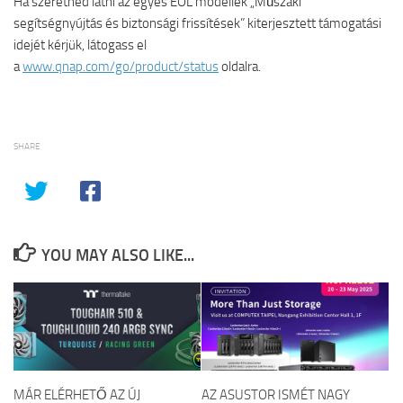
Ha szeretnéd látni az egyes EOL modellek „Műszaki
segítségnyújtás és biztonsági frissítések” kiterjesztett támogatási
idejét kérjük, látogass el
a
www.qnap.com/go/product/status
oldalra.
SHARE
YOU MAY ALSO LIKE...
MÁR ELÉRHETŐ AZ ÚJ
AZ ASUSTOR ISMÉT NAGY