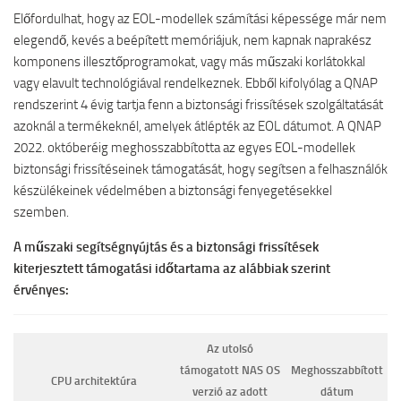
Előfordulhat, hogy az EOL-modellek számítási képessége már nem
elegendő, kevés a beépített memóriájuk, nem kapnak naprakész
komponens illesztőprogramokat, vagy más műszaki korlátokkal
vagy elavult technológiával rendelkeznek. Ebből kifolyólag a QNAP
rendszerint 4 évig tartja fenn a biztonsági frissítések szolgáltatását
azoknál a termékeknél, amelyek átlépték az EOL dátumot. A QNAP
2022. októberéig meghosszabbította az egyes EOL-modellek
biztonsági frissítéseinek támogatását, hogy segítsen a felhasználók
készülékeinek védelmében a biztonsági fenyegetésekkel
szemben.
A műszaki segítségnyújtás és a biztonsági frissítések
kiterjesztett támogatási időtartama az alábbiak szerint
érvényes:
Az utolsó
támogatott NAS OS
Meghosszabbított
CPU architektúra
verzió az adott
dátum