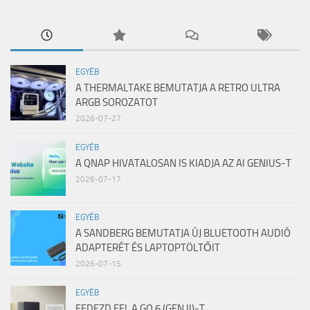
EGYÉB
A THERMALTAKE BEMUTATJA A RETRO ULTRA
ARGB SOROZATOT
2026-07-27
EGYÉB
A QNAP HIVATALOSAN IS KIADJA AZ AI GENIUS-T
2026-07-17
EGYÉB
A SANDBERG BEMUTATJA ÚJ BLUETOOTH AUDIÓ
ADAPTERÉT ÉS LAPTOPTÖLTŐIT
2026-07-15
EGYÉB
FEDEZD FEL A GO 6 (GEN II)-T