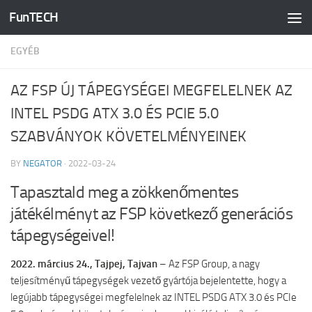
FunTECH
Skip to content
EGYÉB
AZ FSP ÚJ TÁPEGYSÉGEI MEGFELELNEK AZ
INTEL PSDG ATX 3.0 ÉS PCIE 5.0
SZABVÁNYOK KÖVETELMÉNYEINEK
BY
NEGATOR
·
2022-03-24
Tapasztald meg a zökkenőmentes
játékélményt az FSP következő generációs
tápegységeivel!
2022. március 24., Tajpej, Tajvan
– Az FSP Group, a nagy
teljesítményű tápegységek vezető gyártója bejelentette, hogy a
legújabb tápegységei megfelelnek az INTEL PSDG ATX 3.0 és PCIe