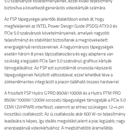
5.0 szabványok követelményeinek, ezzel kiváló teljesítmény
biztosítva a következő generációs videokártyák számára.
Az FSP tápegységei jelentős átalakításon estek át, hogy
megfeleljenek az INTEL Power Design Guide (PSDG) ATX3.0 és
PCIe 5.0 szabványok követelményeinek, amelyek nagyobb
teljesítményt és stabilitást biztosítanak a megnövekedett
energiaigényű rendszereknek. A hagyományos tápegységek
esetén három 8 pines tápcsatlakozásra és egy adapterre van
szükség a legújabb PCIe Gen 5.0 szabványú grafikus kártyák
támogatásához. Az FSP ezt a problémát orvosolja népszerű
tápegységeinek felújított változataival, ezzel lehetővé téve a
zökkenőmentes integrációt a piacon található összes hardverrel.
A frissített FSP Hydro G PRO 850W/1000W és a Hydro PTM PRO
850W/1000W/1200W sorozatú tápegységek támogatják a PCIe 5.0
CEM(12VHPWR) interfészt, valamint az ehhez szükséges 12+4 pin
kiosztású csatlakozót. Az új csatlakozás akár 600 W-os teljesítmény
leadására is képes, így ideális megoldást jelent a piac legújabb, nagy
energiaigényű videokártyáihoz. A megbízhatóbb áramellátás