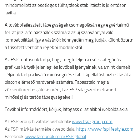
mindemellett az esetleges túlhajtások stabilitását is jelentősen
javítja.
A továbbfejlesztett tápegységek csomagolásán egy egyértelmű
felirat jelzi a felhasználók számára az új szabvánnyal való
kompatibilitást, így a vásárlók könnyedén meg tudják különböztetni
a frissített verziót a régebbi modellektől.
Az FSP fontosnak tartja, hogy megfeleljen a csúcskategóriás
grafikus kártyák jelenlegi és jövőbeli igényeinek, valamint kiemelt
céljának tartja a kiváló minőségű és stabil tápellátást biztosítását a
piacon elérhető hardverek számára. Tapasztald meg a
zökkenőmentes játékélményt az FSP világszerte elismert
minőségi és tartós tápegységeivel!
További információért, kérjük, látogass el az alábbi weboldalakra:
Az FSP Group hivatalos weboldala:
www.fsp-group.com
Az FSP márkás termékek weboldala:
https://www.fsplifestyle.com
Facebook:
www.facebook.com/FSP.global