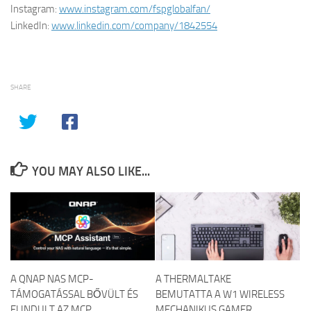
Instagram:
www.instagram.com/fspglobalfan/
LinkedIn:
www.linkedin.com/company/1842554
SHARE
YOU MAY ALSO LIKE...
A QNAP NAS MCP-
A THERMALTAKE
TÁMOGATÁSSAL BŐVÜLT ÉS
BEMUTATTA A W1 WIRELESS
ELINDULT AZ MCP
MECHANIKUS GAMER