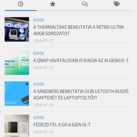
EGYÉB
A THERMALTAKE BEMUTATJA A RETRO ULTRA
ARGB SOROZATOT
2026-07-27
EGYÉB
A QNAP HIVATALOSAN IS KIADJA AZ AI GENIUS-T
2026-07-17
EGYÉB
A SANDBERG BEMUTATJA ÚJ BLUETOOTH AUDIÓ
ADAPTERÉT ÉS LAPTOPTÖLTŐIT
2026-07-15
EGYÉB
FEDEZD FEL A GO 6 (GEN II)-T
2026-07-14