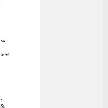
z
tnie
te fel
.
és
ől,