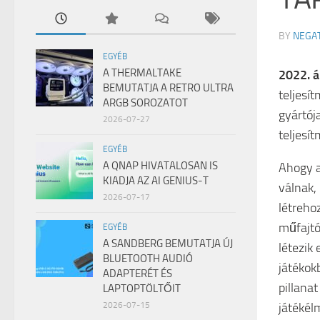
BY
NEGA
EGYÉB
A THERMALTAKE
2022. áp
BEMUTATJA A RETRO ULTRA
teljesí
ARGB SOROZATOT
gyártó
2026-07-27
teljesí
EGYÉB
A QNAP HIVATALOSAN IS
Ahogy a
KIADJA AZ AI GENIUS-T
válnak,
2026-07-17
létreho
műfajtó
EGYÉB
A SANDBERG BEMUTATJA ÚJ
létezik
BLUETOOTH AUDIÓ
játékok
ADAPTERÉT ÉS
pillana
LAPTOPTÖLTŐIT
játékél
2026-07-15