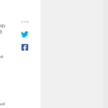
SHARE
agy
tő
vé
vel