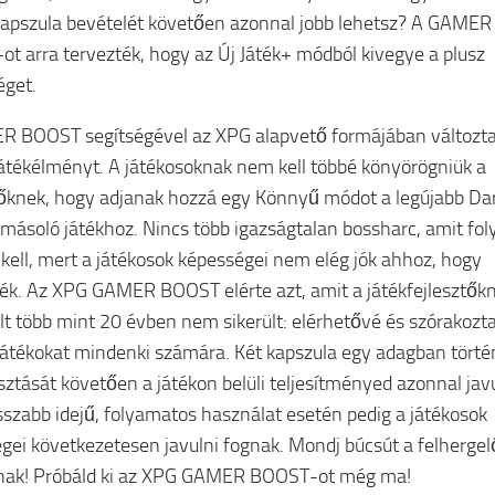
kapszula bevételét követően azonnal jobb lehetsz? A GAMER
t arra tervezték, hogy az Új Játék+ módból kivegye a plusz
get.
 BOOST segítségével az XPG alapvető formájában változta
átékélményt. A játékosoknak nem kell többé könyörögniük a
tőknek, hogy adjanak hozzá egy Könnyű módot a legújabb Da
 másoló játékhoz. Nincs több igazságtalan bossharc, amit fol
i kell, mert a játékosok képességei nem elég jók ahhoz, hogy
ék. Az XPG GAMER BOOST elérte azt, amit a játékfejlesztők
lt több mint 20 évben nem sikerült: elérhetővé és szórakozt
 játékokat mindenki számára. Két kapszula egy adagban tört
sztását követően a játékon belüli teljesítményed azonnal jav
sszabb idejű, folyamatos használat esetén pedig a játékosok
gei következetesen javulni fognak. Mondj búcsút a felhergel
nak! Próbáld ki az XPG GAMER BOOST-ot még ma!