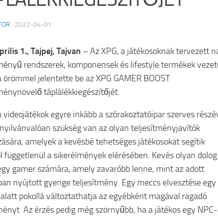
TOR
·
2022-04-01
rilis 1., Tajpej, Tajvan
– Az XPG, a játékosoknak tervezett n
tményű rendszerek, komponensek és lifestyle termékek veze
ja örömmel jelentette be az XPG GAMER BOOST
tménynövelő táplálékkiegészítőjét.
 videojátékok egyre inkább a szórakoztatóipar szerves részé
 nyilvánvalóan szükség van az olyan teljesítményjavítók
zására, amelyek a kevésbé tehetséges játékosokat segítik
l függetlenül a sikerélmények elérésében. Kevés olyan dolog
 egy gamer számára, amely zavaróbb lenne, mint az adott
ban nyújtott gyenge teljesítmény. Egy meccs elvesztése egy
t alatt pokollá változtathatja az egyébként magával ragadó
ményt. Az érzés pedig még szörnyűbb, ha a játékos egy NPC-