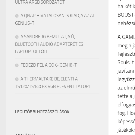
ULTRA ARGB SOROZATOT
ha két 
BOOST-o
A QNAP HIVATALOSAN IS KIADJA AZ AI
nehézsé
GENIUS-T
A GAMER
A SANDBERG BEMUTATJA ÚJ
BLUETOOTH AUDIÓ ADAPTERÉT ÉS
meg a j
LAPTOPTÖLTŐIT
fejlesz
Souls-t
FEDEZD FEL A GO 6 (GEN II)-T
javítan
legyőzz
A THERMALTAKE BEJELENTI A
TS120/TS140 EX RGB PC-VENTILÁTORT
az elmú
tette a
elfogya
LEGUTÓBBI HOZZÁSZÓLÁSOK
fog. Ho
képessé
játékok