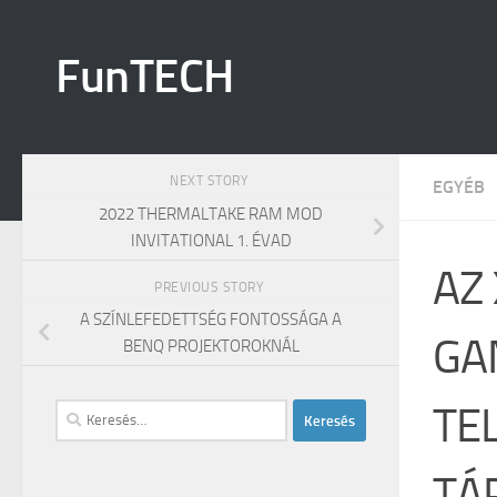
Skip to content
FunTECH
NEXT STORY
EGYÉB
2022 THERMALTAKE RAM MOD
INVITATIONAL 1. ÉVAD
AZ
PREVIOUS STORY
A SZÍNLEFEDETTSÉG FONTOSSÁGA A
GA
BENQ PROJEKTOROKNÁL
TE
Keresés:
TÁ