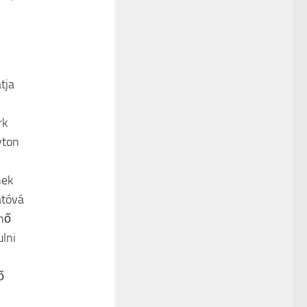
tja
rk
yton
nek
atóvá
énő
ulni
ő