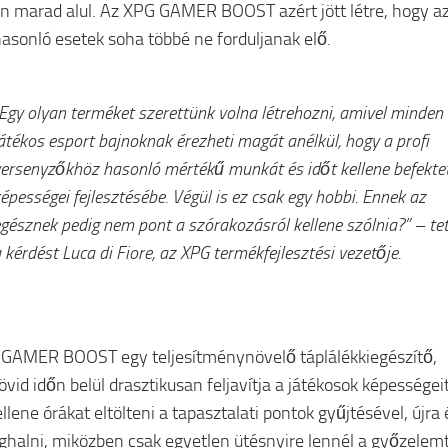
 marad alul. Az XPG GAMER BOOST azért jött létre, hogy a
asonló esetek soha többé ne forduljanak elő.
Egy olyan terméket szerettünk volna létrehozni, amivel minden
átékos esport bajnoknak érezheti magát anélkül, hogy a profi
ersenyzőkhöz hasonló mértékű munkát és időt kellene befekte
épességei fejlesztésébe. Végül is ez csak egy hobbi. Ennek az
gésznek pedig nem pont a szórakozásról kellene szólnia?” – tet
 kérdést Luca di Fiore, az XPG termékfejlesztési vezetője.
GAMER BOOST egy teljesítménynövelő táplálékkiegészítő,
vid időn belül drasztikusan feljavítja a játékosok képességeit
llene órákat eltölteni a tapasztalati pontok gyűjtésével, újra 
ghalni, miközben csak egyetlen ütésnyire lennél a győzelemt