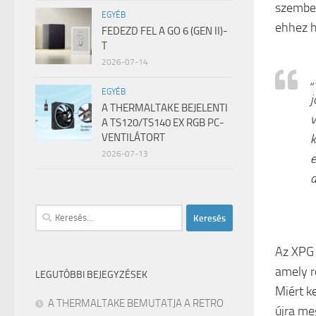
szemben
EGYÉB
ehhez h
FEDEZD FEL A GO 6 (GEN II)-
T
2026-07-14
„
EGYÉB
j
A THERMALTAKE BEJELENTI
v
A TS120/TS140 EX RGB PC-
k
VENTILÁTORT
2026-07-13
e
a
Keresés:
Az XPG 
amely rö
LEGUTÓBBI BEJEGYZÉSEK
Miért ke
A THERMALTAKE BEMUTATJA A RETRO
újra me