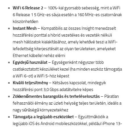
WiFi 6 Release 2
– 100%-kal gyorsabb sebesség, mint a WiFi
6 Release 1 5 GHz-es sávja esetén a 160 MHz-es csatornának
köszönhetően
Instant Mesh
– Kompatibilis az összes Insight menedzselt
hozzáférési ponttal a hibrid vezetékes és vezeték nélküli
mesh hálózatok kialakításához, amely lehetővé teszi a WiFi-
lefedettség kiterjesztését az olyan területeken, amelyeket
Ethernet kábellel nehéz elérni
Egyidejű használat
– Egységenként négyszer több
csatlakoztatott készüléket kezel (ha minden eszköz támogatja
a WiFi 6-ot) a WiFi 5-höz képest
Kiváló teljesítmény
– Kétsávos kapcsolat, mindegyik
hozzáférési pont 3,0 Gbps adatátvitelre képes
Zökkenőmentes barangolás és terheléselosztás
– Páratlan
felhasználói élmény az üzleti helység teljes területén, ideális a
nagy sűrűségű környezetekhez
Támogatja a legújabb eszközöket
– Együttműködik a
legújabb iOS és Android mobileszközökkel, például iPhone 13-