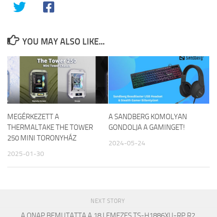
YOU MAY ALSO LIKE...
MEGÉRKEZETT A
A SANDBERG KOMOLYAN
THERMALTAKE THE TOWER
GONDOLJA A GAMINGET!
250 MINI TORONYHÁZ
2024-05-24
2025-01-30
NEXT STORY
A QNAP BEMUTATTA A 18 LEMEZES TS-H1886XU-RP R2,