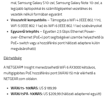
mal, Samsung Galaxy S10-zel, Samsung Galaxy Note 10-zel, a
legújabb laptopokkal és számítógépekkel vezetékes és
vezeték nélküli formában egyaránt
Visszafelé kompatibilis
– Támogatja a WiFi 4 (IEEE 802.11n),
WiFi 5 (IEEE 802.11ac) és WiFi 6 (IEEE 802.11ax) szabványokat
Egyszerű telepítés
– Egyetlen 2,5 Gbps Ethernet Power-
over-Ethernet (PoE+) port segítségével üzembe helyezhető (a
PoE+ switch vagy a hozzáférési pont hálózati adaptere külön
megvásárolható)
Elérhetőség
A NETGEAR® Insight menedzselhető WiFi 6 AX3000 kétsávos,
multigigabites PoE hozzáférési pont (WAX615) már elérhető a
NETGEAR.com oldalon.
WAX615-100NAS:
US $189,99
WAX615PA-100NAS:
US $209,99 (hálózati adapterrel együtt)