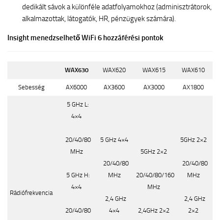
dedikált sávok a különféle adatfolyamokhoz (adminisztrátorok,
alkalmazottak, látogatók, HR, pénzügyek számára).
Insight menedzselhető WiFi 6 hozzáférési pontok
WAX630
WAX620
WAX615
WAX610
Sebesség
AX6000
AX3600
AX3000
AX1800
5 GHz L:
4×4
20/40/80
5 GHz 4×4
5GHz 2×2
MHz
5GHz 2×2
20/40/80
20/40/80
5 GHz H:
MHz
20/40/80/160
MHz
4×4
MHz
Rádiófrekvencia
2,4 GHz
2,4 GHz
20/40/80
4×4
2,4GHz 2×2
2×2