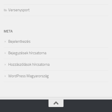
Versenysport
META
Bejelentkezés
Bejegyzések hírcsatorna
Hozzászólások hírcsatorna
WordPress Magyarország