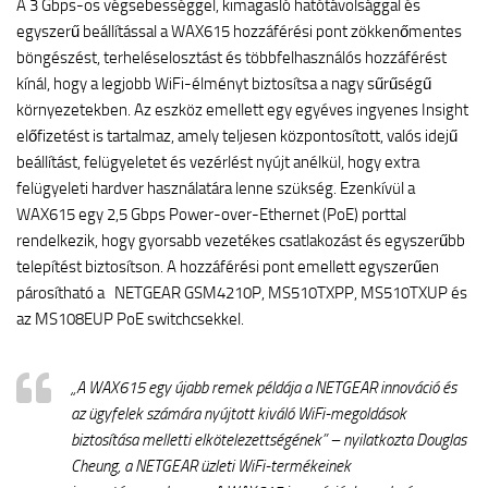
A 3 Gbps-os végsebességgel, kimagasló hatótávolsággal és
egyszerű beállítással a WAX615 hozzáférési pont zökkenőmentes
böngészést, terheléselosztást és többfelhasználós hozzáférést
kínál, hogy a legjobb WiFi-élményt biztosítsa a nagy sűrűségű
környezetekben. Az eszköz emellett egy egyéves ingyenes Insight
előfizetést is tartalmaz, amely teljesen központosított, valós idejű
beállítást, felügyeletet és vezérlést nyújt anélkül, hogy extra
felügyeleti hardver használatára lenne szükség. Ezenkívül a
WAX615 egy 2,5 Gbps Power-over-Ethernet (PoE) porttal
rendelkezik, hogy gyorsabb vezetékes csatlakozást és egyszerűbb
telepítést biztosítson. A hozzáférési pont emellett egyszerűen
párosítható a NETGEAR GSM4210P, MS510TXPP, MS510TXUP és
az MS108EUP PoE switchcsekkel.
„A WAX615 egy újabb remek példája a NETGEAR innováció és
az ügyfelek számára nyújtott kiváló WiFi-megoldások
biztosítása melletti elkötelezettségének” – nyilatkozta Douglas
Cheung, a NETGEAR üzleti WiFi-termékeinek