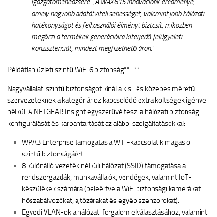
igazgatómenedzsere. „A WAX615 innovációnk eredménye,
amely nagyobb adatátviteli sebességet, valamint jobb hálózati
hatékonyságot és felhasználói élményt biztosít, miközben
megőrzi a termékek generációira kiterjedő felügyeleti
konzisztenciát, mindezt megfizethető áron.”
Példátlan üzleti szintű WiFi 6 biztonság
**
**
Nagyvállalati szintű biztonságot kínál a kis- és közepes méretű
szervezeteknek a kategóriához kapcsolódó extra költségek igénye
nélkül. A NETGEAR Insight egyszerűvé teszi a hálózati biztonság
konfigurálását és karbantartását az alábbi szolgáltatásokkal:
WPA3 Enterprise támogatás a WiFi-kapcsolat kimagasló
szintű biztonságáért.
8 különálló vezeték nélküli hálózat (SSID) támogatása a
rendszergazdák, munkavállalók, vendégek, valamint IoT-
készülékek számára (beleértve a WiFi biztonsági kamerákat,
hőszabályozókat, ajtózárakat és egyéb szenzorokat).
Egyedi VLAN-ok a hálózati forgalom elválasztásához, valamint