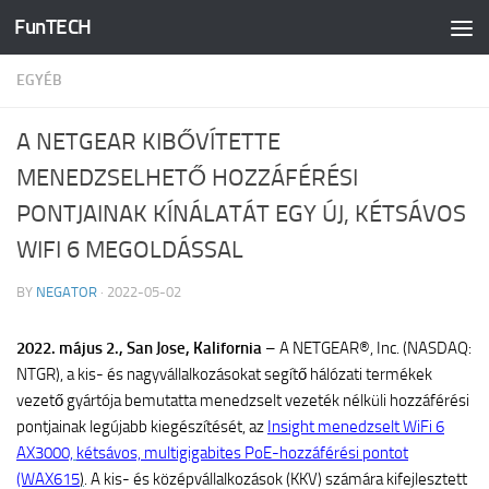
FunTECH
Skip to content
EGYÉB
A NETGEAR KIBŐVÍTETTE
MENEDZSELHETŐ HOZZÁFÉRÉSI
PONTJAINAK KÍNÁLATÁT EGY ÚJ, KÉTSÁVOS
WIFI 6 MEGOLDÁSSAL
BY
NEGATOR
·
2022-05-02
2022. május 2.,
San Jose, Kalifornia
– A NETGEAR®, Inc. (NASDAQ:
NTGR), a kis- és nagyvállalkozásokat segítő hálózati termékek
vezető gyártója bemutatta menedzselt vezeték nélküli hozzáférési
pontjainak legújabb kiegészítését, az
Insight menedzselt WiFi 6
AX3000,
kétsávos, multigigabites PoE-hozzáférési pontot
(WAX615
)
. A kis- és középvállalkozások (KKV) számára kifejlesztett