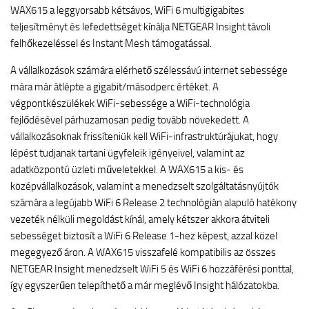
WAX615 a leggyorsabb kétsávos, WiFi 6 multigigabites
teljesítményt és lefedettséget kínálja NETGEAR Insight távoli
felhőkezeléssel és Instant Mesh támogatással.
A vállalkozások számára elérhető szélessávú internet sebessége
mára már átlépte a gigabit/másodperc értéket. A
végpontkészülékek WiFi-sebessége a WiFi-technológia
fejlődésével párhuzamosan pedig tovább növekedett. A
vállalkozásoknak frissíteniük kell WiFi-infrastruktúrájukat, hogy
lépést tudjanak tartani ügyfeleik igényeivel, valamint az
adatközpontú üzleti műveletekkel. A WAX615 a kis- és
középvállalkozások, valamint a menedzselt szolgáltatásnyújtók
számára a legújabb WiFi 6 Release 2 technológián alapuló hatékony
vezeték nélküli megoldást kínál, amely kétszer akkora átviteli
sebességet biztosít a WiFi 6 Release 1-hez képest, azzal közel
megegyező áron. A WAX615 visszafelé kompatibilis az összes
NETGEAR Insight menedzselt WiFi 5 és WiFi 6 hozzáférési ponttal,
így egyszerűen telepíthető a már meglévő Insight hálózatokba.