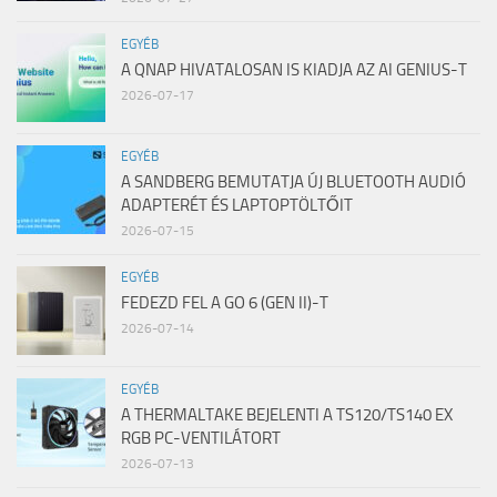
EGYÉB
A QNAP HIVATALOSAN IS KIADJA AZ AI GENIUS-T
2026-07-17
EGYÉB
A SANDBERG BEMUTATJA ÚJ BLUETOOTH AUDIÓ
ADAPTERÉT ÉS LAPTOPTÖLTŐIT
2026-07-15
EGYÉB
FEDEZD FEL A GO 6 (GEN II)-T
2026-07-14
EGYÉB
A THERMALTAKE BEJELENTI A TS120/TS140 EX
RGB PC-VENTILÁTORT
2026-07-13