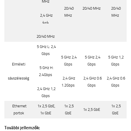
MHz
20/40
20/40 MHz
20/40
2,4 GHz
MHz
MHz
4×4
20/40 MHz
5 GHz L: 2,4
Gbps
5 GHz 2,4
5 GHz 2,4
5 GHz 1,2
Elméleti
Gbps
Gbps
Gbps
5 GHz H:
2.4Gbps
sávszélesség
2,4 GHz
2,4 GHz 0.6
2,4 GHz 0.6
1.2Gbps
Gbps
Gbps
2,4 GHz 1,2
Gbps
Ethernet
1x 2,5 GbE,
1x 2,5
1x 2,5
1x 2,5 GbE
portok
1x GbE
GbE
GbE
További jellemzők: