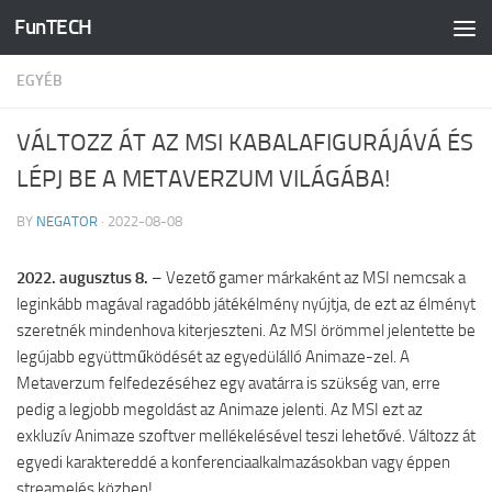
FunTECH
Skip to content
EGYÉB
VÁLTOZZ ÁT AZ MSI KABALAFIGURÁJÁVÁ ÉS
LÉPJ BE A METAVERZUM VILÁGÁBA!
BY
NEGATOR
·
2022-08-08
2022. augusztus 8.
– Vezető gamer márkaként az MSI nemcsak a
leginkább magával ragadóbb játékélmény nyújtja, de ezt az élményt
szeretnék mindenhova kiterjeszteni. Az MSI örömmel jelentette be
legújabb együttműködését az egyedülálló Animaze-zel. A
Metaverzum felfedezéséhez egy avatárra is szükség van, erre
pedig a legjobb megoldást az Animaze jelenti. Az MSI ezt az
exkluzív Animaze szoftver mellékelésével teszi lehetővé. Változz át
egyedi karaktereddé a konferenciaalkalmazásokban vagy éppen
streamelés közben!