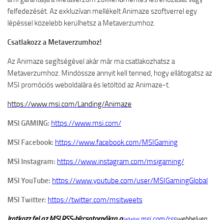
felfedezését.
Az
exkluzívan mellékelt Animaze szoftverrel egy
lépéssel közelebb kerülhetsz a Metaverzumhoz.
Csatlakozz a Metaverzumhoz!
Az Animaze segítségével akár már ma csatlakozhatsz a
Metaverzumhoz
.
Mindössze annyit kell tenned, hogy ellátogatsz az
MSI promóciós weboldalára és letöltöd az Animaze-t.
https://www.msi.com/Landing/Animaze
MSI GAMING:
https://www.msi.com/
MSI Facebook:
https://www.facebook.com/MSIGaming
MSI Instagram:
https://www.instagram.com/msigaming/
MSI YouTube:
https://www.youtube.com/user/MSIGamingGlobal
MSI Twitter:
https://twitter.com/msitweets
Iratkozz fel az MSI RSS-hírcsatornákra a
www.msi.com/rss
webhelyen,