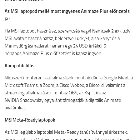
Az MSI laptopod mellé most ingyenes Animaze Plus előfizetés
jár
Ha MSI
laptopot használsz, szerencsés vagy! Nemcsak 2 exkluzív
MSI avatárt használhatsz, beleértve
Lucky-t,
a sárkányt és a
Mennydörgésmadarat, hanem egy 24 USD értékű, 6
hónapos
Animaze
Plus előfizetést is kapsz ingyen.
Kompatibilitás
Népszerű konferenciaalkalmazások, mint például a Google Meet, a
Microsoft Teams, a Zoom, a Cisco Webex, a Discord, valamint a
streaming alkalmazások, mint az OBS, az Xsplit
és az
NVIDIA
Shadowplay egyaránt támogatják a digitális Animaze
avatárokat.
MSI
Meta-Ready
laptopok
Az MSI legújabb laptopjai Meta-Ready tanúsítvánnyal érkeznek,
ami garantálja a Metaverzum zökkenőmentes létrehozását vagy