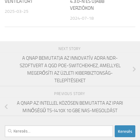
VENTILÁTORT
4.3.0-N ÉS ÚJABB
VERZIÓKON
2025-03-25
2024-07-18
NEXT STORY
A QNAP BEMUTATJA AZ INNOVATÍV ADRA NDR-
SZOFTVERT A QGD POE-SWITCHEKHEZ, AMELLYEL
MEGERŐSÍTI AZ ÜZLETI KIBERBIZTONSÁG-
TELEPÍTÉSEKET
PREVIOUS STORY
A QNAP AZ INTELLEL KÖZÖSEN BEMUTATTA AZ IPARI
MINŐSÉGŰ TS-I410X 10 GBE NAS-MEGOLDÁST
Keresés: