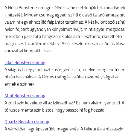
A Nova Booster csomagok élénk színekkel dobják fel a headsetek
kinézetét. Minden csomag egyedi színű oldalsó takarólemezeket,
valamint egy ahhoz illő fejpántot tartalmaz. A két különböző színű
nylon fejpánt ugyanolyan kényelmet nyújt, mint a gyári megoldás,
miközben
passzol a
hangszórók
oldalaira illeszthető, cserélhető
mágneses takarólemezekhez. Az új készletek csak az Arctis Nova
sorozattal kompatibilisek.
Lilac Booster csomag
A világos lila egy fantasztikus egyedi szín, amelyet meglehetősen
ritkán használnak. A fémes csillogás valóban személyiséget ad
ennek a színnek.
Mint Booster csomag
A zöld szín közelebb áll az ízlésedhez? Ez nem akármilyen zöld. A
tónusos menta szín biztos, hogy passzolni fog hozzád!
Quartz Booster csomag
A várhatóan legnépszerűbb megjelenés. A fekete és a rózsaszín