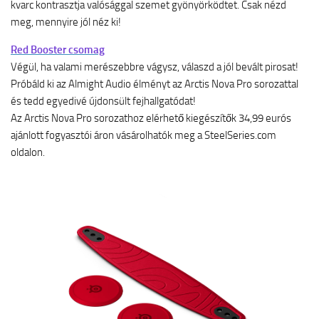
kvarc kontrasztja valósággal szemet gyönyörködtet. Csak nézd
meg, mennyire jól néz ki!
Red Booster csomag
Végül, ha valami merészebbre vágysz, válaszd a jól bevált pirosat!
Próbáld ki az Almight Audio élményt az Arctis Nova Pro sorozattal
és tedd egyedivé újdonsült fejhallgatódat!
Az Arctis Nova Pro sorozathoz elérhető kiegészítők 34,99 eurós
ajánlott fogyasztói áron vásárolhatók meg a SteelSeries.com
oldalon.