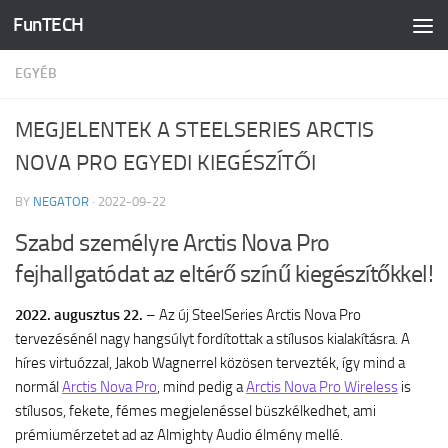
FunTECH
Skip to content
EGYÉB
MEGJELENTEK A STEELSERIES ARCTIS
NOVA PRO EGYEDI KIEGÉSZÍTŐI
BY
NEGATOR
·
2022-09-22
Szabd személyre Arctis Nova Pro
fejhallgatódat az eltérő színű kiegészítőkkel!
2022. augusztus 22.
– Az új SteelSeries Arctis Nova Pro
tervezésénél nagy hangsúlyt fordítottak a stílusos kialakításra. A
híres virtuózzal, Jakob Wagnerrel közösen tervezték, így mind a
normál
Arctis Nova Pro
, mind pedig a
Arctis Nova Pro Wireless
is
stílusos, fekete, fémes megjelenéssel büszkélkedhet, ami
prémiumérzetet ad az Almighty Audio élmény mellé.