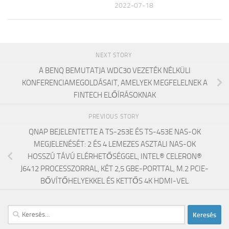
2022-07-18
NEXT STORY
A BENQ BEMUTATJA WDC30 VEZETÉK NÉLKÜLI
KONFERENCIAMEGOLDÁSAIT, AMELYEK MEGFELELNEK A
FINTECH ELŐÍRÁSOKNAK
PREVIOUS STORY
QNAP BEJELENTETTE A TS-253E ÉS TS-453E NAS-OK
MEGJELENÉSÉT: 2 ÉS 4 LEMEZES ASZTALI NAS-OK
HOSSZÚ TÁVÚ ELÉRHETŐSÉGGEL, INTEL® CELERON®
J6412 PROCESSZORRAL, KÉT 2,5 GBE-PORTTAL, M.2 PCIE-
BŐVÍTŐHELYEKKEL ÉS KETTŐS 4K HDMI-VEL
Keresés: