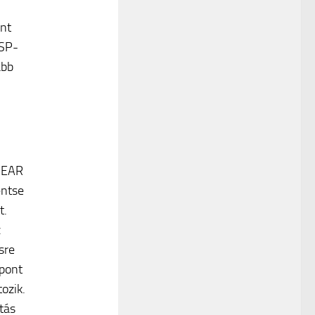
ent
MSP-
abb
TGEAR
entse
t.
z
sre
 pont
ozik.
tás