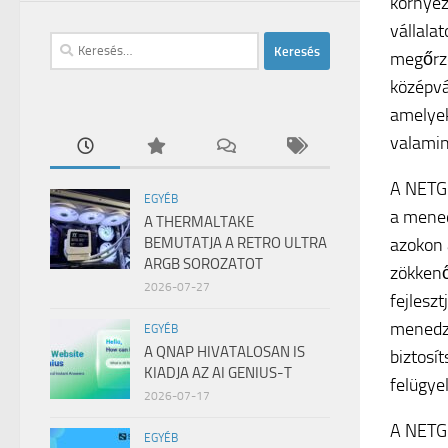
környez
vállala
Keresés:
megőrzé
középvá
amelyek 
valamin
A NETGE
EGYÉB
a mened
A THERMALTAKE
azokon 
BEMUTATJA A RETRO ULTRA
ARGB SOROZATOT
zökkenő
2026-07-27
fejlesz
menedzs
EGYÉB
A QNAP HIVATALOSAN IS
biztosí
KIADJA AZ AI GENIUS-T
felügye
2026-07-17
A NETGE
EGYÉB