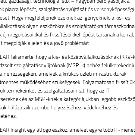
eti, gazdasági, technológiai stb. – nagyban befolyásolják a
tok piacra lépését, szolgáltatásnyújtását és versenyképesség
sét. Hogy megfeleljenek ezeknek az igényeknek, a kis- és
llalkozások olyan eszközökre és szolgáltatókra támaszkodna
új megoldásaikkal és frissítéseikkel lépést tartanak a korral,
t megoldják a jelen és a jövő problémáit.
AR felismerte, hogy a kis- és középvállalkozásoknak (KKV-k
zselt szolgáltatásnyújtóknak (MSP-k) nehéz felülkerekedni
a nehézségeken, amelyek a kritikus üzleti infrastruktúrák
mentes működéséhez szükségesek. Folyamatosan frissítjük
tjük termékeinket és szolgáltatásainkat, hogy az IT-
ereknek és az MSP-knek a kategóriájukban legjobb eszközö
tsuk hálózataik üzembe helyezéséhez, védelméhez és
letéhez.
AR Insight egy átfogó eszköz, amelyet egyre több IT-mene