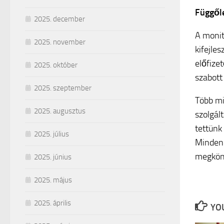
Függől
2025. december
A monit
2025. november
kifejle
előfize
2025. október
szabott
2025. szeptember
Több mi
2025. augusztus
szolgál
tettünk
2025. július
Minden f
megkönn
2025. június
2025. május
2025. április
YOU