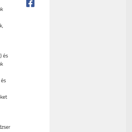
ük
k,
) és
ük
 és
ket
dzser