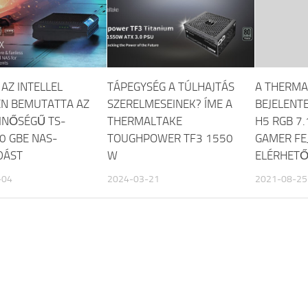
AZ INTELLEL
TÁPEGYSÉG A TÚLHAJTÁS
A THERMA
N BEMUTATTA AZ
SZERELMESEINEK? ÍME A
BEJELENT
MINŐSÉGŰ TS-
THERMALTAKE
H5 RGB 7
10 GBE NAS-
TOUGHPOWER TF3 1550
GAMER FE
DÁST
W
ELÉRHETŐ
-04
2024-03-21
2021-08-25