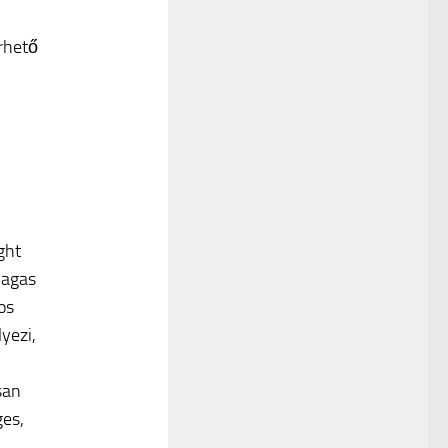
érhető
ght
magas
os
yezi,
san
ges,
i