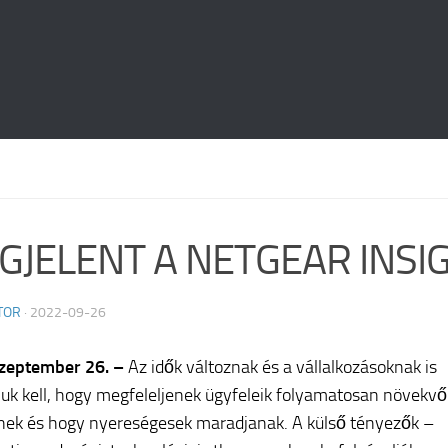
GJELENT A NETGEAR INSIG
TOR
·
2022-09-26
zeptember 26. –
Az idők változnak és a vállalkozásoknak is
iuk kell, hogy megfeleljenek ügyfeleik folyamatosan növekvő
nek és hogy nyereségesek maradjanak. A külső tényezők –