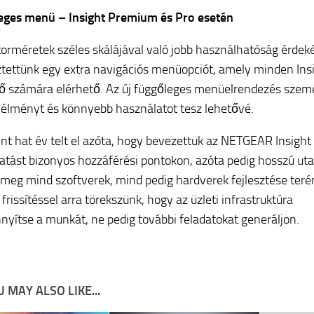
eges menü – Insight Premium és Pro esetén
orméretek széles skálájával való jobb használhatóság érdek
sztettünk egy extra navigációs menüopciót, amely minden Ins
tő számára elérhető. Az új függőleges menüelrendezés szem
 élményt és könnyebb használatot tesz lehetővé.
nt hat év telt el azóta, hogy bevezettük az NETGEAR Insight
tatást bizonyos hozzáférési pontokon, azóta pedig hosszú uta
 meg mind szoftverek, mind pedig hardverek fejlesztése teré
rissítéssel arra törekszünk, hogy az üzleti infrastruktúra
yítse a munkát, ne pedig további feladatokat generáljon.
 MAY ALSO LIKE...