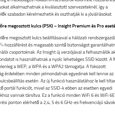
ásokat alkalmazhatnak a kiválasztott szervezeteknél, így a
elők szabadon kérelmezhetik és oszthatják ki a jóváírásokat.
őre megosztott kulcs (PSK) – Insight Premium és Pro eset
előre megosztott kulcs beállításaival a hálózati rendszergazd
Fi-hozzáférést és magasabb szintű biztonságot garantálhat
nálói csoportoknak. Az Insight új verziójával a felhasználók a
ondatot is használhatnak a nyolc lehetséges SSID között. A 
elenleg a WEP, a WPA és a WPA2 támogatja. A fokozott
ág érdekében minden jelmondatnak egyedinek kell lennie az
ulcsbeállítás esetén. Az új funkció használatához le kell tilta
tő portál funkciót, mivel az SSID-k ebben az esetben egyedi
hoz vannak társítva. Ez a funkció minden WiFi 6 és WiFi 6E
rési ponton elérhető a 2,4, 5 és 6 GHz-es frekvenciájú sávo