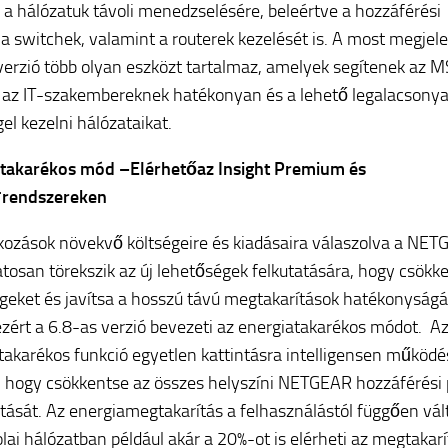
 a hálózatuk távoli menedzselésére, beleértve a hozzáférési
 a switchek, valamint a routerek kezelését is. A most megjel
verzió több olyan eszközt tartalmaz, amelyek segítenek az 
 az IT-szakembereknek hatékonyan és a lehető legalacsony
gel kezelni hálózataikat.
atakarékos mód –
Elérhető
az Insight Premium és
*rendszereken
lkozások növekvő költségeire és kiadásaira válaszolva a NE
tosan törekszik az új lehetőségek felkutatására, hogy csökk
égeket és javítsa a hosszú távú megtakarítások hatékonyságá
zért a 6.8-as verzió bevezeti az energiatakarékos módot. A
takarékos funkció egyetlen kattintásra intelligensen működé
, hogy csökkentse az összes helyszíni NETGEAR hozzáférési
tását. Az energiamegtakarítás a felhasználástól függően vált
olai hálózatban például akár a 20%-ot is elérheti az megtakarí