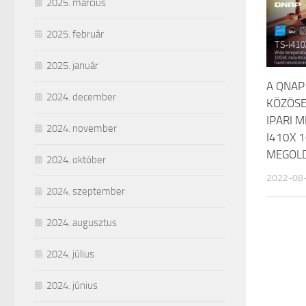
2025. március
2025. február
2025. január
A QNAP 
2024. december
KÖZÖSE
IPARI 
2024. november
I410X 
MEGOL
2024. október
2022-08
2024. szeptember
2024. augusztus
2024. július
2024. június