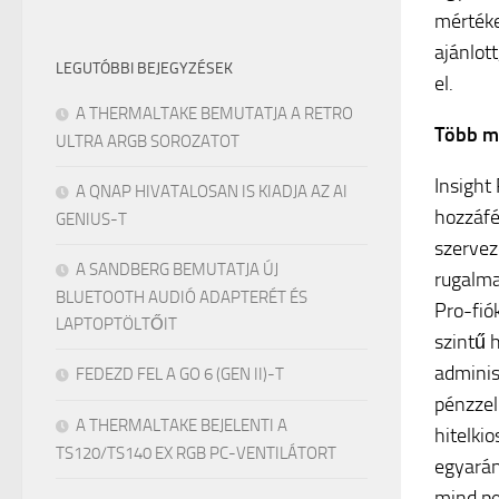
mértéke
ajánlot
LEGUTÓBBI BEJEGYZÉSEK
el.
A THERMALTAKE BEMUTATJA A RETRO
Több má
ULTRA ARGB SOROZATOT
Insight
A QNAP HIVATALOSAN IS KIADJA AZ AI
hozzáfé
GENIUS-T
szervez
A SANDBERG BEMUTATJA ÚJ
rugalma
BLUETOOTH AUDIÓ ADAPTERÉT ÉS
Pro-fió
LAPTOPTÖLTŐIT
szintű 
adminis
FEDEZD FEL A GO 6 (GEN II)-T
pénzzel
A THERMALTAKE BEJELENTI A
hitelkio
TS120/TS140 EX RGB PC-VENTILÁTORT
egyarán
mind pe