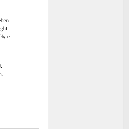
ében
ight-
élyre
t
n.