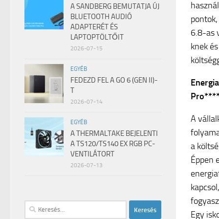
használ
A SANDBERG BEMUTATJA ÚJ
BLUETOOTH AUDIÓ
pontok,
ADAPTERÉT ÉS
6.8-as 
LAPTOPTÖLTŐIT
knek és
2026-07-15
költség
EGYÉB
FEDEZD FEL A GO 6 (GEN II)-
Energi
T
Pro***
2026-07-14
A válla
EGYÉB
folyama
A THERMALTAKE BEJELENTI
A TS120/TS140 EX RGB PC-
a költs
VENTILÁTORT
Éppen e
2026-07-13
energia
kapcsol
fogyasz
Keresés:
Egy isk