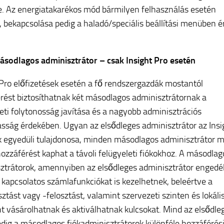
. Az energiatakarékos mód bármilyen felhasználás esetén
t, bekapcsolása pedig a haladó/speciális beállítási menüben 
sodlagos adminisztrátor – csak Insight Pro esetén
 Pro előfizetések esetén a fő rendszergazdák mostantól
rést biztosíthatnak két másodlagos adminisztrátornak a
eti folytonosság javítása és a nagyobb adminisztrációs
sság érdekében. Ugyan az elsődleges adminisztrátor az Insi
k egyedüli tulajdonosa, minden másodlagos adminisztrátor 
hozzáférést kaphat a távoli felügyeleti fiókokhoz. A másodlag
ztrátorok, amennyiben az elsődleges adminisztrátor engedél
 kapcsolatos számlafunkciókat is kezelhetnek, beleértve a
sztást vagy -felosztást, valamint szervezeti szinten és lokáli
t vásárolhatnak és aktiválhatnak kulcsokat. Mind az elsődle
dig a másodlagos fiókadminisztrátorok különféle hozzáférés