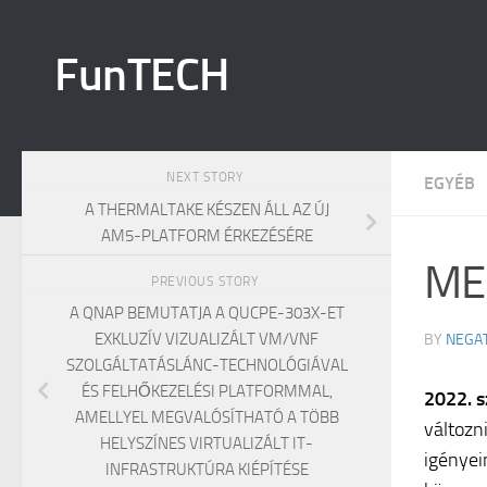
Skip to content
FunTECH
NEXT STORY
EGYÉB
A THERMALTAKE KÉSZEN ÁLL AZ ÚJ
AM5-PLATFORM ÉRKEZÉSÉRE
ME
PREVIOUS STORY
A QNAP BEMUTATJA A QUCPE-303X-ET
EXKLUZÍV VIZUALIZÁLT VM/VNF
BY
NEGA
SZOLGÁLTATÁSLÁNC-TECHNOLÓGIÁVAL
ÉS FELHŐKEZELÉSI PLATFORMMAL,
2022. s
AMELLYEL MEGVALÓSÍTHATÓ A TÖBB
változn
HELYSZÍNES VIRTUALIZÁLT IT-
igényei
INFRASTRUKTÚRA KIÉPÍTÉSE