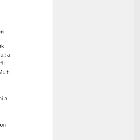
én
ák
nak a
kár
Multi
ni a
kon