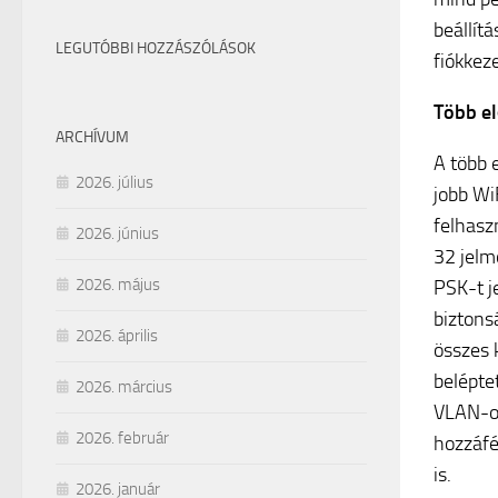
beállít
LEGUTÓBBI HOZZÁSZÓLÁSOK
fiókkez
Több el
ARCHÍVUM
A több 
2026. július
jobb Wi
felhasz
2026. június
32 jelm
2026. május
PSK-t j
biztons
2026. április
összes k
belépte
2026. március
VLAN-ok
2026. február
hozzáfé
is.
2026. január