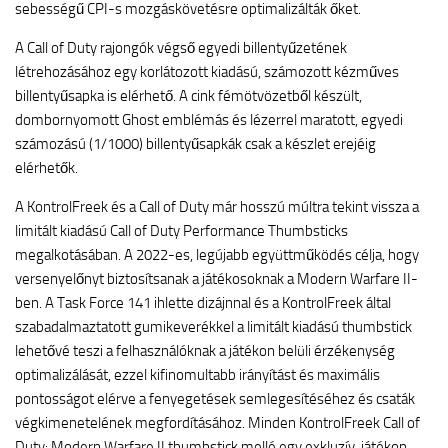
sebességű CPI-s mozgáskövetésre optimalizálták őket.
A Call of Duty rajongók végső egyedi billentyűzetének
létrehozásához egy korlátozott kiadású, számozott kézműves
billentyűsapka is elérhető. A cink fémötvözetből készült,
dombornyomott Ghost emblémás és lézerrel maratott, egyedi
számozású (1/1000) billentyűsapkák csak a készlet erejéig
elérhetők.
A KontrolFreek és a Call of Duty már hosszú múltra tekint vissza a
limitált kiadású Call of Duty Performance Thumbsticks
megalkotásában. A 2022-es, legújabb együttműködés célja, hogy
versenyelőnyt biztosítsanak a játékosoknak a Modern Warfare II-
ben. A Task Force 141 ihlette dizájnnal és a KontrolFreek által
szabadalmaztatott gumikeverékkel a limitált kiadású thumbstick
lehetővé teszi a felhasználóknak a játékon belüli érzékenység
optimalizálását, ezzel kifinomultabb irányítást és maximális
pontosságot elérve a fenyegetések semlegesítéséhez és csaták
végkimenetelének megfordításához. Minden KontrolFreek Call of
Duty: Modern Warfare II thumbstick mellé egy exkluzív, játékon