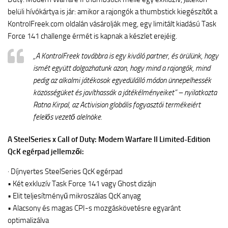
belüli hívókártya is jár: amikor a rajongók a thumbstick kiegészítőt a
KontrolFreek.com oldalán vásárolják meg, egy limitált kiadású Task
Force 141 challenge érmét is kapnak a készlet erejéig.
„A KontrolFreek továbbra is egy kiváló partner, és örülünk, hogy
ismét együtt dolgozhatunk azon, hogy mind a rajongók, mind
pedig az alkalmi játékosok egyedülálló módon ünnepelhessék
közösségüket és javíthassák a játékélményeiket” – nyilatkozta
Ratna Kirpal, az Activision globális fogyasztói termékeiért
felelős vezető alelnöke.
A SteelSeries x Call of Duty: Modern Warfare II Limited-Edition
QcK egérpad jellemzői:
· Díjnyertes SteelSeries QcK egérpad
• Két exkluzív Task Force 141 vagy Ghost dizájn
• Elit teljesítményű mikroszálas QcK anyag
• Alacsony és magas CPI-s mozgáskövetésre egyaránt
optimalizálva