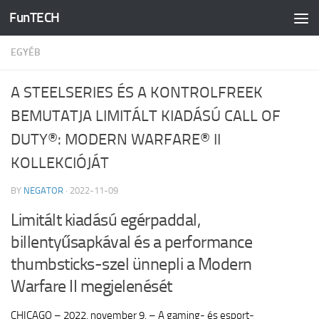
FunTECH
Skip to content
EGYÉB
A STEELSERIES ÉS A KONTROLFREEK
BEMUTATJA LIMITÁLT KIADÁSÚ CALL OF
DUTY®: MODERN WARFARE® II
KOLLEKCIÓJÁT
BY
NEGATOR
·
2022-11-09
Limitált kiadású egérpaddal,
billentyűsapkával és a performance
thumbsticks-szel ünnepli a Modern
Warfare II megjelenését
CHICAGO – 2022. november 9. – A gaming- és esport-