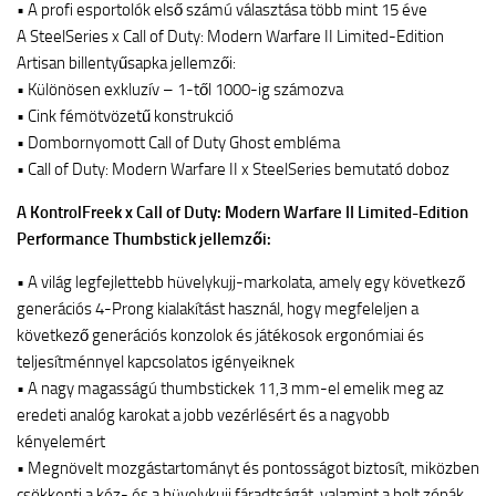
• A profi esportolók első számú választása több mint 15 éve
A SteelSeries x Call of Duty: Modern Warfare II Limited-Edition
Artisan billentyűsapka jellemzői:
• Különösen exkluzív – 1-től 1000-ig számozva
• Cink fémötvözetű konstrukció
• Dombornyomott Call of Duty Ghost embléma
• Call of Duty: Modern Warfare II x SteelSeries bemutató doboz
A KontrolFreek x Call of Duty: Modern Warfare II Limited-Edition
Performance Thumbstick jellemzői:
• A világ legfejlettebb hüvelykujj-markolata, amely egy következő
generációs 4-Prong kialakítást használ, hogy megfeleljen a
következő generációs konzolok és játékosok ergonómiai és
teljesítménnyel kapcsolatos igényeiknek
• A nagy magasságú thumbstickek 11,3 mm-el emelik meg az
eredeti analóg karokat a jobb vezérlésért és a nagyobb
kényelemért
• Megnövelt mozgástartományt és pontosságot biztosít, miközben
csökkenti a kéz- és a hüvelykujj fáradtságát, valamint a holt zónák