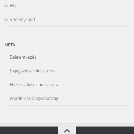
Hírek
Versenysport
META
Bejelentkezés
Bejegyzések hírcsatorna
Hozzászólások hírcsatorna
WordPress Magyarország