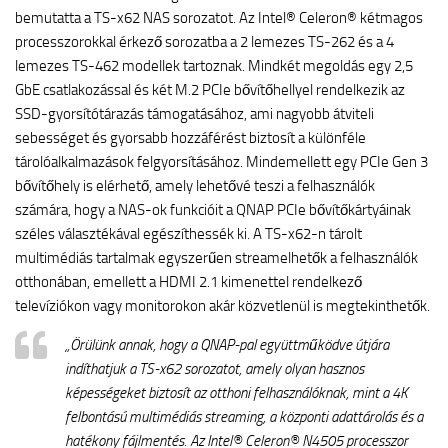
bemutatta a TS-x62 NAS sorozatot. Az Intel® Celeron® kétmagos
processzorokkal érkező sorozatba a 2 lemezes TS-262 és a 4
lemezes TS-462 modellek tartoznak. Mindkét megoldás egy 2,5
GbE csatlakozással és két M.2 PCIe bővítőhellyel rendelkezik az
SSD-gyorsítótárazás támogatásához, ami nagyobb átviteli
sebességet és gyorsabb hozzáférést biztosít a különféle
tárolóalkalmazások felgyorsításához. Mindemellett egy PCIe Gen 3
bővítőhely is elérhető, amely lehetővé teszi a felhasználók
számára, hogy a NAS-ok funkcióit a QNAP PCIe bővítőkártyáinak
széles választékával egészíthessék ki. A TS-x62-n tárolt
multimédiás tartalmak egyszerűen streamelhetők a felhasználók
otthonában, emellett a HDMI 2.1 kimenettel rendelkező
televíziókon vagy monitorokon akár közvetlenül is megtekinthetők.
„Örülünk annak, hogy a QNAP-pal együttműködve útjára
indíthatjuk a TS-x62 sorozatot, amely olyan hasznos
képességeket biztosít az otthoni felhasználóknak, mint a 4K
felbontású multimédiás streaming, a központi adattárolás és a
hatékony fájlmentés. Az Intel® Celeron® N4505 processzor