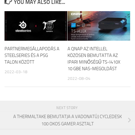
YOU MAY ALSO LIKE...
PARTNERMEGÁLLAPODÁS A
A QNAP AZ INTELLEL
STEELSERIES ÉS A PSG
KÖZÖSEN BEMUTATTA AZ
TALON KÖZÖTT
IPARI MINŐSÉGŰ TS-I410X
10 GBE NAS-MEGOLDÁST
2022-03-18
2022-08-04
NEXT STORY
A THERMALTAKE BEMUTATJA A VADONATÚJ CYCLEDESK
100 OKOS GAMER ASZTALT