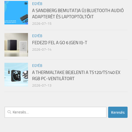
EGYÉB
A SANDBERG BEMUTATJA ÚJ BLUETOOTH AUDIÓ
ADAPTERÉT ÉS LAPTOPTÖLTŐIT
2026-07-15
EGYÉB
FEDEZD FEL A GO 6 (GEN II)-T
2026-07-14
EGYÉB
A THERMALTAKE BEJELENTI A TS120/TS140 EX
RGB PC-VENTILÁTORT
2026-07-13
Keresés: