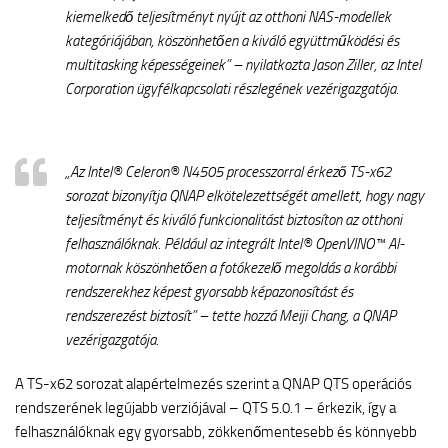
kiemelkedő teljesítményt nyújt az otthoni NAS-modellek
kategóriájában, köszönhetően a kiváló együttműködési és
multitasking képességeinek” – nyilatkozta Jason Ziller, az Intel
Corporation ügyfélkapcsolati részlegének vezérigazgatója.
„Az Intel® Celeron® N4505 processzorral érkező TS-x62
sorozat bizonyítja QNAP elkötelezettségét amellett, hogy nagy
teljesítményt és kiváló funkcionalitást biztosíton az otthoni
felhasználóknak. Például az integrált Intel® OpenVINO™ AI-
motornak köszönhetően a fotókezelő megoldás a korábbi
rendszerekhez képest gyorsabb képazonosítást és
rendszerezést biztosít” – tette hozzá Meiji Chang, a QNAP
vezérigazgatója.
A TS-x62 sorozat alapértelmezés szerint a QNAP QTS operációs
rendszerének legújabb verziójával – QTS 5.0.1 – érkezik, így a
felhasználóknak egy gyorsabb, zökkenőmentesebb és könnyebb