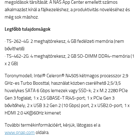
megoldások társítását. A NAS App Center emellett számos
alkalmazást kínál a fájlkezeléshez, a produktivitás növeléséhez és
még sok máshoz.
Legfőbb tulajdonságok
· TS-262-4G: 2 meghajtórekesz, 4 GB fedélzeti memória (nem
bővíthető)
· TS-462-2G: 4 meghajtórekesz, 2 GB SO-DIMM DDR4-memória (1
x 2 GB)
Toronymodell; Intel® Celeron® N4505 kétmagos processzor 2,9
GHz-es Turbo Boosttal; használat közben cserélhető 2,5/3,5
hüvelykes SATA 6 Gbps lemezek vagy SSD-k; 2 x M.2 2280 PCIe
Gen 3 foglalat; 1 x 2,5 GBASE-T RJ45-port; 1 x PCIe Gen 3
bővítőhely; 2 x USB 3.2 Gen 2 (10 Gbps) port, 2 x USB2.0-port; 1 x
HDMI 2.0 4K@60Hz kimenet
További termékinformációért, kérjük, látogass el a
www.qnap.com
oldalra.