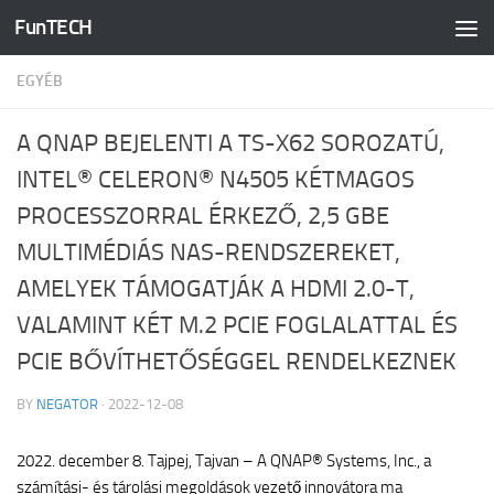
FunTECH
Skip to content
EGYÉB
A QNAP BEJELENTI A TS-X62 SOROZATÚ,
INTEL® CELERON® N4505 KÉTMAGOS
PROCESSZORRAL ÉRKEZŐ, 2,5 GBE
MULTIMÉDIÁS NAS-RENDSZEREKET,
AMELYEK TÁMOGATJÁK A HDMI 2.0-T,
VALAMINT KÉT M.2 PCIE FOGLALATTAL ÉS
PCIE BŐVÍTHETŐSÉGGEL RENDELKEZNEK
BY
NEGATOR
·
2022-12-08
2022. december 8. Tajpej, Tajvan – A QNAP® Systems, Inc., a
számítási- és tárolási megoldások vezető innovátora ma