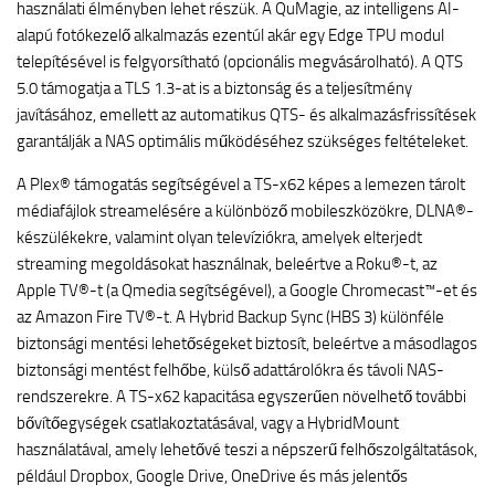
használati élményben lehet részük. A QuMagie, az intelligens AI-
alapú fotókezelő alkalmazás ezentúl akár egy Edge TPU modul
telepítésével is felgyorsítható (opcionális megvásárolható). A QTS
5.0 támogatja a TLS 1.3-at is a biztonság és a teljesítmény
javításához, emellett az automatikus QTS- és alkalmazásfrissítések
garantálják a NAS optimális működéséhez szükséges feltételeket.
A Plex® támogatás segítségével a TS-x62 képes a lemezen tárolt
médiafájlok streamelésére a különböző mobileszközökre, DLNA®-
készülékekre, valamint olyan televíziókra, amelyek elterjedt
streaming megoldásokat használnak, beleértve a Roku®-t, az
Apple TV®-t (a Qmedia segítségével), a Google Chromecast™-et és
az Amazon Fire TV®-t. A Hybrid Backup Sync (HBS 3) különféle
biztonsági mentési lehetőségeket biztosít, beleértve a másodlagos
biztonsági mentést felhőbe, külső adattárolókra és távoli NAS-
rendszerekre. A TS-x62 kapacitása egyszerűen növelhető további
bővítőegységek csatlakoztatásával, vagy a HybridMount
használatával, amely lehetővé teszi a népszerű felhőszolgáltatások,
például Dropbox, Google Drive, OneDrive és más jelentős